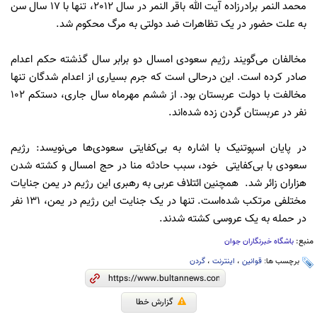
محمد النمر برادرزاده آیت الله باقر النمر در سال 2012، تنها با 17 سال سن
به علت حضور در یک تظاهرات ضد دولتی به مرگ محکوم شد.
مخالفان می‌گویند رژیم سعودی امسال دو برابر سال گذشته حکم اعدام
صادر کرده است. این درحالی است که جرم بسیاری از اعدام شدگان تنها
مخالفت با دولت عربستان بود. از ششم مهرماه سال جاری، دستکم 102
نفر در عربستان گردن زده شده‌اند.
در پایان اسپوتنیک با اشاره به بی‌کفایتی سعودی‌ها می‌نویسد: رژیم
سعودی با بی‌کفایتی خود، سبب حادثه منا در حج امسال و کشته شدن
هزاران زائر شد. همچنین ائتلاف عربی به رهبری این رژیم در یمن جنایات
مختلفی مرتکب شده‌است. تنها در یک جنایت این رژیم در یمن، 131 نفر
در حمله به یک عروسی کشته شدند.
منبع:
باشگاه خبرنگاران جوان
برچسب ها:
قوانین
،
اینترنت
،
گردن
گزارش خطا