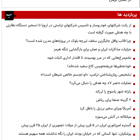
پربازدید ها
از رانت‌ شرکتهای خودروساز و تاسیس شرکتهای تراستی در اروپا تا تسخیر دستگاه نظارتی
با چه هدفی صورت گرفته است
چرا قالب وافل جایگزین سقف تیرچه بلوک در پروژه‌های مدرن شده است؟
جزئیات مذاکرات ایران و عمان برای بازگشایی تنگه هرمز
تخم‌مرغ‌هایی که در مرز پوسیدند تا اقتدار اداری اثبات شود
خودتحقیرها عریضه‌نویس کاخ سفید شده‌اند!
تشخیص روان‌شناختی ترامپ: «او تجسم خالص شیطان است!»
عملیات «نصر ۷» چه هدفی را دنبال می‌کرد؟
زلزله شهر یاسوج را لرزاند
۲ گزینه صنعا برای ریاض
آمریکا ویزای سفیر برزیل را باطل کرد
میانکاله در آتش می‌سوزد
گستره امپراتوری ایران در ۵ قرن پیش از میلاد؛ تصویری از ایران ۲۵ قرن پیش
پزشکیان: تنها کسانی که در خیابان بودند ایران را نگه نداشتند همه سهیم هستند