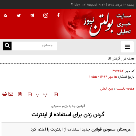
جمعه ۱۶ مرداد ۱۴۰۵
|
Friday , 07 August 2026
از
و
ته
هدف قرار گرفتن اتاق‌ فرماندهی مزدوران عربستان در یمن
ن
نو
کد خبر:
۲۹۷۶۵۲
تاریخ انتشار:
۱۵ مهر ۱۳۹۴ - ۱۰:۵۵
صفحه نخست
»
بین الملل
‍‍‍ پ
پ
قوانین جدید رژیم سعودی
گردن زدن برای استفاده از اینترنت
عربستان سعودی قوانین جدید استفاده از اینترنت را اعلام کرد.