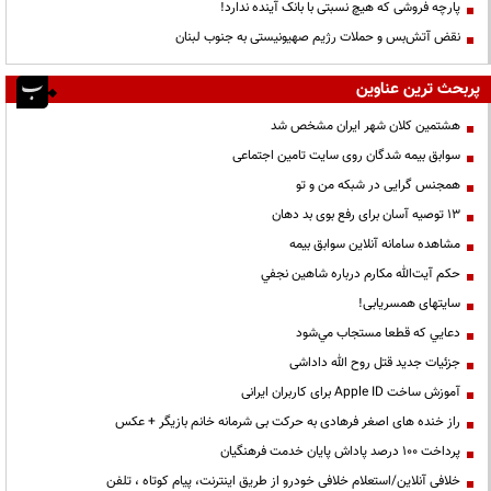
پارچه فروشی که هیچ نسبتی با بانک آینده ندارد!
نقض آتش‌بس و حملات رژیم صهیونیستی به جنوب لبنان
پربحث ترین عناوین
هشتمین کلان شهر ایران مشخص شد
سوابق بیمه شدگان روی سایت تامین اجتماعی
همجنس گرایی در شبکه من و تو
13 توصیه آسان برای رفع بوی بد دهان
مشاهده سامانه آنلاين سوابق بیمه
حكم آيت‌الله مكارم درباره شاهين نجفي
سایتهای همسریابی!
دعايي كه قطعا مستجاب مي‌شود
جزئیات جدید قتل روح الله داداشی
آموزش ساخت Apple ID برای کاربران ایرانی
راز خنده های اصغر فرهادی به حرکت بی شرمانه خانم بازیگر + عکس
پرداخت ۱۰۰ درصد پاداش پایان خدمت فرهنگیان
خلافی آنلاین/استعلام خلافی خودرو از طریق اینترنت، پیام کوتاه ، تلفن