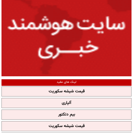
لینک های مفید
قیمت شیشه سکوریت
آلپاری
بیم دتکتور
قیمت شیشه سکوریت