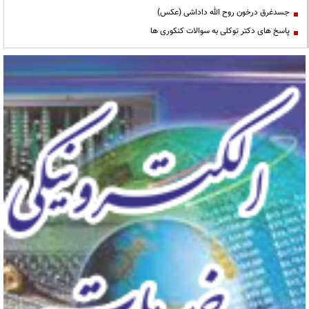
جسدغرق درخون روح الله داداشی (عکس)
پاسخ های دکتر توکلی به سوالات کنکوری ها