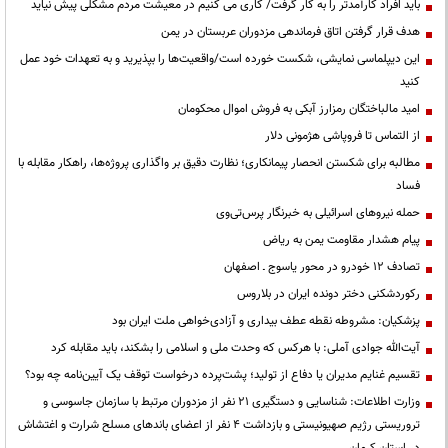
باید افراد کارآمدتر را به کار گرفت/ کاری می کنیم در معیشت مردم مشکلی پیش نیاید
هدف قرار گرفتن اتاق‌ فرماندهی مزدوران عربستان در یمن
این دیپلماسی نمایشی، شکست خورده است/واقعیت‌ها را بپذیرید و به تعهدات خود عمل
کنید
امید مالباختگان رمزارز آبکی به فروش اموال محکومان
از التماس تا فروپاشی هژمونی دلار
مطالبه برای شکستن انحصار پیمانکاری؛ نظارت دقیق بر واگذاری پروژه‌ها، راهکار مقابله با
فساد
حمله نیروهای اسرائیلی به خبرنگار پرس‌تی‌وی
پیام هشدار مقاومت یمن به ریاض
تصادف ۱۲ خودرو در محور یاسوج ـ اصفهان
رکوردشکنی دختر دونده ایران در بلاروس
پزشکیان: مشروطه نقطه عطف بیداری و آزادی‌خواهی ملت ایران بود
آیت‌الله جوادی آملی: با هرکس که وحدت ملی و اسلامی را بشکند، باید مقابله کرد
تقسیم غنایم مدیران یا دفاع از تولید؛ پشت‌پرده درخواست توقف یک آیین‌نامه چه بود؟
وزارت اطلاعات: شناسایی و دستگیری ۲۱ نفر از مزدوران مرتبط با سازمان جاسوسی و
تروریستی رژیم صهیونیستی و بازداشت ۴ نفر از اعضای باندهای مسلح شرارت و اغتشاش
در استان کرمان