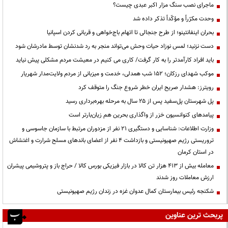
ماجرای نصب سنگ مزار اکبر عبدی چیست؟
وحدت مکرّراً و مؤکّداً تذکر داده شد
بحران اینفانتینو؛ از طرح جنجالی تا اتهام باج‌خواهی و قربانی کردن اسپانیا
دست نزنید؛ لمس نوزاد حیات وحش می‌تواند منجر به رد شدنشان توسط مادرشان شود
باید افراد کارآمدتر را به کار گرفت/ کاری می کنیم در معیشت مردم مشکلی پیش نیاید
موکب شهدای رزکان؛ ۱۵۲ شب همدلی، خدمت و میزبانی از مردم ولایت‌مدار شهریار
رویترز: هشدار صریح ایران خطر شروع جنگ را متوقف کرد
پل شهرستان پل‌سفید پس از ۲۵ سال به مرحله بهره‌برداری رسید
پیامدهای کنوانسیون خزر از واگذاری بحرین هم زیان‌بارتر است
وزارت اطلاعات: شناسایی و دستگیری ۲۱ نفر از مزدوران مرتبط با سازمان جاسوسی و
تروریستی رژیم صهیونیستی و بازداشت ۴ نفر از اعضای باندهای مسلح شرارت و اغتشاش
در استان کرمان
معامله بیش از ۴۱۳ هزار تن کالا در بازار فیزیکی بورس کالا / حراج باز و پتروشیمی پیشران
ارزش معاملات روز شدند
شکنجه رئیس بیمارستان کمال عدوان غزه در زندان رژیم صهیونیستی
پربحث ترین عناوین