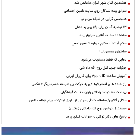
هشتمین کلان شهر ایران مشخص شد
سوابق بیمه شدگان روی سایت تامین اجتماعی
همجنس گرایی در شبکه من و تو
13 توصیه آسان برای رفع بوی بد دهان
مشاهده سامانه آنلاين سوابق بیمه
حكم آيت‌الله مكارم درباره شاهين نجفي
سایتهای همسریابی!
دعايي كه قطعا مستجاب مي‌شود
جزئیات جدید قتل روح الله داداشی
آموزش ساخت Apple ID برای کاربران ایرانی
راز خنده های اصغر فرهادی به حرکت بی شرمانه خانم بازیگر + عکس
پرداخت ۱۰۰ درصد پاداش پایان خدمت فرهنگیان
خلافی آنلاین/استعلام خلافی خودرو از طریق اینترنت، پیام کوتاه ، تلفن
جسدغرق درخون روح الله داداشی (عکس)
پاسخ های دکتر توکلی به سوالات کنکوری ها