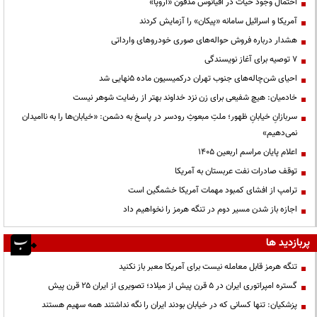
احتمال وجود حیات در اقیانوس مدفون «اروپا»
آمریکا و اسرائیل سامانه «پیکان» را آزمایش کردند
هشدار درباره فروش حواله‌های صوری خودروهای وارداتی
۷ توصیه برای آغاز نویسندگی
احیای شن‌چاله‌های جنوب تهران درکمیسیون ماده ۵نهایی شد
خادمیان: هیچ شفیعی برای زن نزد خداوند بهتر از رضایت شوهر نیست
سربازانِ خیابانِ ظهور؛ ملتِ مبعوثِ رودسر در پاسخ به دشمن: «خیابان‌ها را به ناامیدان
نمی‌دهیم»
اعلام پایان مراسم اربعین ۱۴۰۵
توقف صادرات نفت عربستان به آمریکا
ترامپ از افشای کمبود مهمات آمریکا خشمگین است
اجازه باز شدن مسیر دوم در تنگه هرمز را نخواهیم داد
پربازدید ها
تنگه هرمز قابل معامله نیست برای آمریکا معبر باز نکنید
گستره امپراتوری ایران در ۵ قرن پیش از میلاد؛ تصویری از ایران ۲۵ قرن پیش
پزشکیان: تنها کسانی که در خیابان بودند ایران را نگه نداشتند همه سهیم هستند