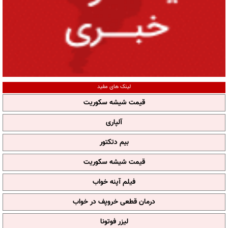
لینک های مفید
قیمت شیشه سکوریت
آلپاری
بیم دتکتور
قیمت شیشه سکوریت
فیلم آپنه خواب
درمان قطعی خروپف در خواب
لیزر فوتونا