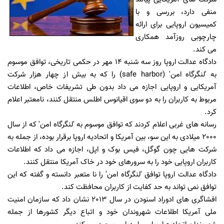
منفی دارد، بررسی و با
کمیسیون اروپایی برای ارائه
چارچوبی روزآمد همکاری
می کند.
دادگاه عدالت اروپا روز سه شنبه 14 مهر در حکمی تاریخی، توافق موسوم
به 'لنگرگاه امن' (safe harbor) را که به بیش از چهار هزار شرکت
آمریکایی و اروپایی اجازه می داد بدون طی تشریفات خاص، اطلاعات
مربوط به کاربران را به دو سوی اقیانوس اطلس منتقل کنند، نامعتبر اعلام
کرد.
رسانه های غربی اعلام کردند که توافق موسوم به 'لنگرگاه امن' که از سال
2000 میلادی به این سو، بین آمریکا و اتحادیه اروپا برقرار بوده، از جمله به
شرکت هایی چون گوگل، فیس بوک و اپل، اجازه می داد که اطلاعات
کاربران اروپایی خود را به سرورهای خود در خاک آمریکا منتقل کنند.
دادگاه عدالت اروپا توافق 'لنگرگاه امن' را نا متعبر دانسته و گفته که این
توافق نمی تواند به حد کفایت از کاربران محافظت کند.
افشاگری های ادوراد اسنودن در سال 2013 نشان داد که سازمان امنیت
ملی آمریکا اطلاعات شهروندان خود و اتباع دیگر کشورها از جمله