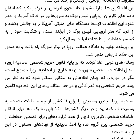
شهروندان اتحادیه اروپایی را ردیابی و رصد می کند.
این افشاگری ها 'مارک شرمز' دانشجوی اتریشی، را ترغیب کرد که انتقال
داده های کاربران اروپایی فیس بوک به سرورهایی در خاک آمریکا و خطر
شنود این اطلاعات توسط دستگاه های امنیتی آمریکا را به چالش بکشد و
از آنجا که مقر اروپایی فیس بوک در ایرلند است، او شکایت خود را به
کمیسر حفاظت از اطلاعات ایرلند ارسال کرد.
این پرونده نهایتا به دادگاه عدالت اروپا در لوکزامبورگ راه یافت و به صدور
این حکم تاریخی منجر شد.
رسانه های غربی اعلا کردند که بر پایه قانون حریم شخصی اتحادیه اروپا،
انتقال اطلاعات شخصی شهروندان به خارج از اتحادیه اروپا ممنوع است،
مگر در مواردی که چنان اطلاعاتی به مکانی منتقل شود که به نظر می
رسد حریم شخصی به قدر کافی و در حد استانداردهای این اتحادیه تامین
می شود.
اتحادیه اروپا، چنین وضعیتی را برای 11 کشور از جمله ایالات متحده به
رسمیت شناخته بود و در دیگر کشورها، مثلا ژاپن، شرکت ها برای انتقال
اطلاعات شخصی کاربران، ناچار از عقد قراردادهایی برای تضمین حفاظت از
حریم شخصی بین گروه ها، یا اخذ تاییدیه از نهادهای مسئول در این
زمینه هستند.