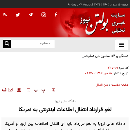
جمعه ۱۶ مرداد ۱۴۰۵
|
Friday , 07 August 2026
از
و
ته
دستگیری ۱۰۴ مظنون طی عملیات‌هایی علیه داعش در ترکیه
ن
نو
کد خبر:
۲۹۷۶۰۹
تاریخ انتشار:
۱۵ مهر ۱۳۹۴ - ۰۹:۴۵
صفحه نخست
»
بین الملل
‍‍‍ پ
پ
دادگاه عالی اروپا
لغو قرارداد انتقال اطلاعات اینترنتی به آمریکا
دادگاه عالی اروپا به لغو قرارداد پایه ای انتقال اطلاعات بین اروپا و آمریکا