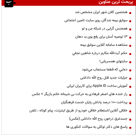
پربحث ترین عناوین
هشتمین کلان شهر ایران مشخص شد
سوابق بیمه شدگان روی سایت تامین اجتماعی
همجنس گرایی در شبکه من و تو
13 توصیه آسان برای رفع بوی بد دهان
مشاهده سامانه آنلاين سوابق بیمه
حكم آيت‌الله مكارم درباره شاهين نجفي
سایتهای همسریابی!
دعايي كه قطعا مستجاب مي‌شود
جزئیات جدید قتل روح الله داداشی
آموزش ساخت Apple ID برای کاربران ایرانی
راز خنده های اصغر فرهادی به حرکت بی شرمانه خانم بازیگر + عکس
پرداخت ۱۰۰ درصد پاداش پایان خدمت فرهنگیان
خلافی آنلاین/استعلام خلافی خودرو از طریق اینترنت، پیام کوتاه ، تلفن
جسدغرق درخون روح الله داداشی (عکس)
پاسخ های دکتر توکلی به سوالات کنکوری ها