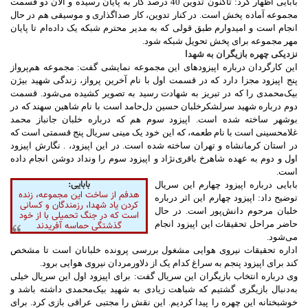
بابایی اظهار کرد: تاکنون تدوین 40 درصد کار به پایان رسیده و الان دو قسمت
مجموعه آماده پخش است. در کنار تدوین، کار صداگذاری و موسیقی هم در حال
انجام است و امیدوارم طبق قولی که به مدیر محترم شبکه یک داده‌ام تا پایان
مهر مجموعه برای پخش تحویل شبکه شود.
نزدیکی چهره بازیگران به شهدا
این کارگردان درباره اپیزودهای این مجموعه نمایشی گفت: مجموعه هم‌پرواز
پنج اپیزود مجزا دارد که در قسمت اول با نام آخرین پرواز، زندگی شهید بیژن
بیک‌محمدی را که در تبریز به شهادت رسید به تصویر کشیده می‌شود. قسمت
دوم درباره شهید سرلشکرخلبان حسین دل‌حامد است با نام شاهین سهند که در
بوشهر ساخته شده است. اپیزود سوم هم که درباره خلبان جانباز محمد
غلامحسینی است با نام طعمه، که این خود یک مینی سریال پنج قسمتی است که
در استان کرمانشاه و تهران ساخته شده است. در این اپیزود، . نگارش اپیزود
اول و دوم به عهده شاهرخ‌ باقری‌نژاد و اپیزود سوم را ونداد دوشن انجام داده
است.
بابایی:
بابایی درباره اپیزود چهارم این سریال
هدفم از ساخت این مجموعه، زنده
توضیح داد: اپیزود چهارم این اثر درباره
کردن یاد شهدا، رزمندگان و کسانی
خلبان مرحوم دانش‌پور است. در حال
است که در جنگ تحمیلی با از خود
حاضر مراحل تحقیقات این اپیزود انجام
گذشتگی حماسه آفریدند
می‌شود.
اداره تحقیقات نیروی هوایی مشغول بررسی پرونده خلبانان است تا مشخص
کند برای اپیزود پنجم به سراغ کدام یک از دلاورمردان نیروی هوایی برود.
وی درباره انتخاب بازیگران این سریال گفت: برای اپیزود اول این سریال خیلی
به‌دنبال بازیگری گشتیم که شباهت زیادی به شهید بیک‌محمدی داشته باشد و
خوشبختانه این چهره را پیدا کردیم. این نقش را مجتبی عراقی بازی کرد. برای