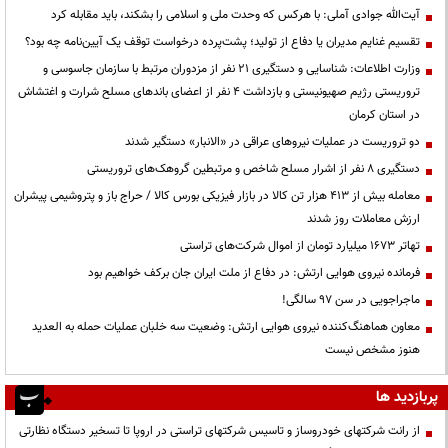
آیت‌الله جوادی آملی: با هرکس که وحدت ملی و اسلامی را بشکند، باید مقابله کرد
تقسیم غنایم مدیران یا دفاع از تولید؛ پشت‌پرده درخواست توقف یک آیین‌نامه چه بود؟
وزارت اطلاعات: شناسایی و دستگیری ۲۱ نفر از مزدوران مرتبط با سازمان جاسوسی و
تروریستی رژیم صهیونیستی و بازداشت ۴ نفر از اعضای باندهای مسلح شرارت و اغتشاش
در استان کرمان
دو تروریست در عملیات نیروهای عراقی در «الانبار» دستگیر شدند
دستگیری ۸ نفر از اشرار مسلح شاخص و مرتبطین گروهک‌های تروریستی
معامله بیش از ۴۱۳ هزار تن کالا در بازار فیزیکی بورس کالا / حراج باز و پتروشیمی پیشران
ارزش معاملات روز شدند
تهاتر ۱۶۷۳ میلیارد تومان از اموال شرکت‌های تراستی
فرمانده نیروی هوایی ارتش: در دفاع از ملت ایران جان برکف خواهیم بود
ماجراجویی در سن ۹۷ سالگی!
معاون هماهنگ‌کننده نیروی هوایی ارتش: وضعیت سه خلبان عملیات حمله به العدید
هنوز مشخص نیست
پربازدید ها
از رانت‌ شرکتهای خودروساز و تاسیس شرکتهای تراستی در اروپا تا تسخیر دستگاه نظارتی