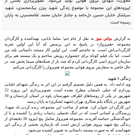
محوریت شهدای نیروی هوایی تولید می‌شود. تصویربرداری بخشی از
اپیزودهای این مجموعه با موضوع زندگی شهید بیژن بیک‌محمدی، شهید
سرلشکر خلبان حسین دل‌حامد و جانباز خلبان محمد غلامحسینی به پایان
رسیده است.
به گزارش
بولتن نیوز
به نقل از جام جم؛ سلما بابایی، تهیه‌کننده و کارگردان
مجموعه «هم‌پرواز» در پاسخ به این پرسش که آیا این اولین تجربه
کارگردانی‌اش است، به جام‌جم گفت: این اولین کار مستند داستانی بلند من
است، اما یک فیلم کوتاه برای جشنواره رویش ساختم و یک مستند هم برای
سازمان انرژی اتمی کارگردانی کردم که چند بار از شبکه‌های سیما پخش شد. در
حال حاضر به سفارش نیروی هوایی مجموعه هم‌پرواز را کارگردانی می‌کنم.
زندگی 5 شهید
وی ادامه داد: به همین دلیل تصمیم گرفتم در این اثر به زندگی شهدای خلبانی
بپردازم که خیلی نامشان مطرح نشده است. تصویربرداری این پروژه 22
شهریور در یکی از روستاهای اطراف شهرستان پاوه در استان کردستان و 30
شهریور در پایگاه یکم شکاری تهران (شهید لشکری) به پایان رسید.
این کارگردان عنوان کرد: هدفم از ساخت این مجموعه، زنده کردن یاد شهدا،
رزمندگان و کسانی است که در جنگ تحمیلی زحمات زیادی را کشیده و با از
خودگذشتگی حماسه آفریدند. مجموعه هم‌پرواز شامل پنج اپیزود 30 دقیقه‌ای از
زندگی پنج شهید نیروی هوایی ارتش است که بازسازی بخشی از زندگی این
شهداست که به صورت مستند داستانی به تصویر کشیده می‌شود.