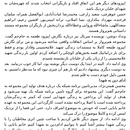
اپیزودهای دیگر هم این اتفاق افتاد و بازیگرانی انتخاب شدند که چهره‌شان به
شهدای خلبان نزدیک باشد.
حسن جوهرچی، سعید زارعی، محمدرضا غیاث‌آبادی، ابوالفضل همراه، سلمان
فرخنده، مهرداد بنکداری، نسا اصلانی، ترانه امینی‌پور، افشین زعیم، ابراهیم
سعداللهی، ماشاءالله وروایی وعطاءالله یزدان‌بخش از بازیگران مجموعه مستند
داستانی هم‌پرواز هستند.
ونداد دوشن، نویسنده سریال نیز درباره نگارش اپیزود طعمه به جام‌جم گفت:
مجموعه هم‌پرواز بر اساس اتفاقات واقعی ساخته می‌شود و من برای نگارش
اپیزود طمعه کاملا به مستندات زندگی شهید غلامحسینی وفادار بودم و فقط
برای بار دراماتیک قصه بخش‌های کوچکی را اضافه کردم. اولین بار زندگی شهید
غلامحسینی را از زبان یکی از خلبانان بازنشسته شنیدم.
وی ادامه داد: البته در ابتدا یک دوست دیگر نوشته بود، اما کار خوب درنیامد. بعد
به دوست دیگری پیشنهاد دادیم که باز هم آن چیزی نبود که ما مدنظر داشتیم، به
همین دلیل خودم دست به قلم شدم.
ادای دین به شهدا
محسن همتی‌نژاد، مدیرتامین برنامه شبکه یک درباره هدف تولید این مجموعه به
جام‌جم گفت: این مجموعه برای گروه تامین برنامه شبکه یک تهیه می‌شود و
هدف از تولید آن پرداختن به زندگی شهدایی است که کمتر به زندگی‌شان
پرداخته شده است یا اصلا پرداخته نشده است. کارگردانی این مجموعه به عهده
خانم بابایی است که خودش به موضوع اشراف دارد، حتی این فضا را از نزدیک
لمس کرده و کاملا موضوع را درک می‌کند.
وی ادامه داد: از سوی دیگر تلاش کردیم با ساخت چنین اثری مخاطبان را با
زندگی شهدا بیشتر آشنا کنیم تا بتوانیم ادای‌دین به شهدا کنیم. خانم بابایی با
علاقه و وسواس زیادی این اثر را کارگردانی می‌کند و ما هم مشورت‌های لازم را