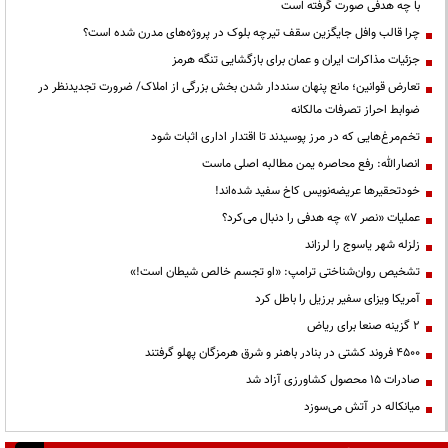
با چه هدفی صورت گرفته است
چرا قالب وافل جایگزین سقف تیرچه بلوک در پروژه‌های مدرن شده است؟
جزئیات مذاکرات ایران و عمان برای بازگشایی تنگه هرمز
تعارض قوانین؛ مانع پنهان سنددار شدن بخش بزرگی از املاک/ ضرورت تجدیدنظر در
ضوابط احراز تصرفات مالکانه
تخم‌مرغ‌هایی که در مرز پوسیدند تا اقتدار اداری اثبات شود
انصارالله: رفع محاصره یمن مطالبه اصلی ماست
خودتحقیرها عریضه‌نویس کاخ سفید شده‌اند!
عملیات «نصر ۷» چه هدفی را دنبال می‌کرد؟
زلزله شهر یاسوج را لرزاند
تشخیص روان‌شناختی ترامپ: «او تجسم خالص شیطان است!»
آمریکا ویزای سفیر برزیل را باطل کرد
۲ گزینه صنعا برای ریاض
۴۵۰۰ فروند کشتی در بنادر باهنر و شرق هرمزگان پهلو گرفتند
صادرات ۱۵ محصول کشاورزی آزاد شد
میانکاله در آتش می‌سوزد