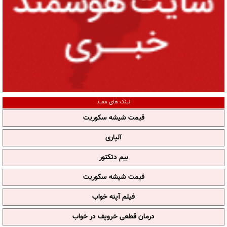
لینک های مفید
قیمت شیشه سکوریت
آلپاری
بیم دتکتور
قیمت شیشه سکوریت
فیلم آپنه خواب
درمان قطعی خروپف در خواب