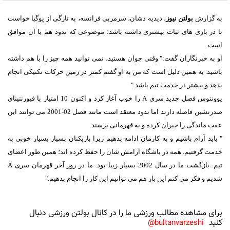
به گزارش
بولتن نیوز
، دیدیه دشان، سرمربی فرانسه، به تازگی از پوگبا خواست
تا در بازی های ثبات ‏بیشتری داشته باشد؛ موضوعی که ندود هم با آن موافق
است.‏
او به خبرنگاران گفت:" وقتی جوان هستید، نمی توانید همه چیز را با هم داشته
باشید. به همین دلیل است ‏که من به او گفتم کمتر در زمین حرکات تکنیکی انجام
بدهد و بیشتر در خدمت تیم باشد."‏
یوونتوس فصل جدید سری ‏A‏ را خوب آغاز کرد و اکنون 10 امتیاز با فیورنتینای
صدرنشین فاصله دارند ‏اما ندود معتقد است مانند فصل 02-2001 می توانند این
عقب ماندگی را جبران کرده و به قهرمانی ‏برسند.‏
‏" باید آرام باشیم و به کارمان ادامه بدهیم زیرا بازیکنان بسیار بسیار خوبی به
خدمت گرفتیم. همه در ‏باشگاه آرامش شان را حفظ کرده اند؛ همین طور اعضای
شدیم و فکر می کنم این بار هم می توانیم این کار را انجام بدهیم."‏
برای مشاهده مطالب ورزشی ما را در کانال بولتن ورزشی دنبال
کنید
bultanvarzeshi@