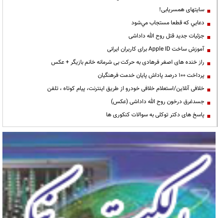
سایتهای همسریابی!
دعايي كه قطعا مستجاب مي‌شود
جزئیات جدید قتل روح الله داداشی
آموزش ساخت Apple ID برای کاربران ایرانی
راز خنده های اصغر فرهادی به حرکت بی شرمانه خانم بازیگر + عکس
پرداخت ۱۰۰ درصد پاداش پایان خدمت فرهنگیان
خلافی آنلاین/استعلام خلافی خودرو از طریق اینترنت، پیام کوتاه ، تلفن
جسدغرق درخون روح الله داداشی (عکس)
پاسخ های دکتر توکلی به سوالات کنکوری ها