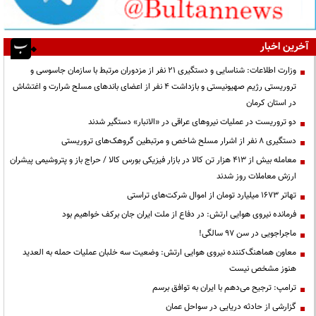
آخرین اخبار
وزارت اطلاعات: شناسایی و دستگیری ۲۱ نفر از مزدوران مرتبط با سازمان جاسوسی و
تروریستی رژیم صهیونیستی و بازداشت ۴ نفر از اعضای باندهای مسلح شرارت و اغتشاش
در استان کرمان
دو تروریست در عملیات نیروهای عراقی در «الانبار» دستگیر شدند
دستگیری ۸ نفر از اشرار مسلح شاخص و مرتبطین گروهک‌های تروریستی
معامله بیش از ۴۱۳ هزار تن کالا در بازار فیزیکی بورس کالا / حراج باز و پتروشیمی پیشران
ارزش معاملات روز شدند
تهاتر ۱۶۷۳ میلیارد تومان از اموال شرکت‌های تراستی
فرمانده نیروی هوایی ارتش: در دفاع از ملت ایران جان برکف خواهیم بود
ماجراجویی در سن ۹۷ سالگی!
معاون هماهنگ‌کننده نیروی هوایی ارتش: وضعیت سه خلبان عملیات حمله به العدید
هنوز مشخص نیست
ترامپ: ترجیح می‌دهم با ایران به توافق برسم
گزارشی از حادثه دریایی در سواحل عمان