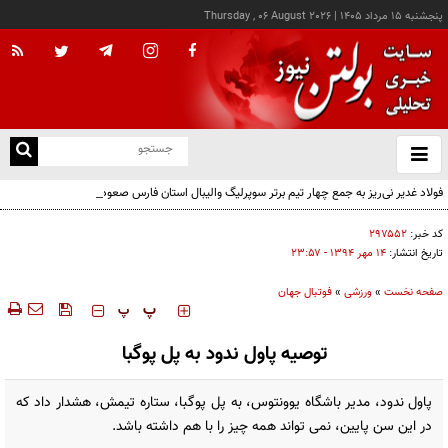
پنجشنبه ۱۵ مرداد ۱۴۰۵
|
Thursday , 06 August 2026
از
و
ته
فولاد غدیر نی‌ریز به جمع چهار تیم برتر سوپرلیگ والیبال استان فارس صعود کرد
ن
نو
کد خبر:
۲۹۷۵۵۲
تاریخ انتشار:
۱۴ مهر ۱۳۹۴ - ۲۳:۵۷
صفحه نخست
»
ورزشی
»
فوتبال جهان
‍‍‍ پ
پ
توصیه پاول ندود به پل پوگبا
پاول ندود، مدیر باشگاه یوونتوس، به پل پوگبا، ستاره تیمش، هشدار داد که
در این سن پایین، نمی تواند ‏همه چیز را با هم داشته باشد.‏