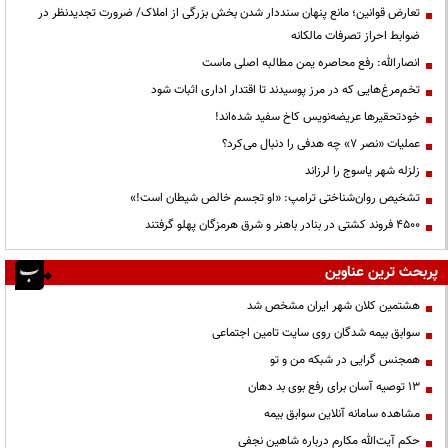
تعارض قوانین؛ مانع پنهان سنددار شدن بخش بزرگی از املاک/ ضرورت تجدیدنظر در
ضوابط احراز تصرفات مالکانه
انصارالله: رفع محاصره یمن مطالبه اصلی ماست
تخم‌مرغ‌هایی که در مرز پوسیدند تا اقتدار اداری اثبات شود
خودتحقیرها عریضه‌نویس کاخ سفید شده‌اند!
عملیات «نصر ۷» چه هدفی را دنبال می‌کرد؟
زلزله شهر یاسوج را لرزاند
تشخیص روان‌شناختی ترامپ: «او تجسم خالص شیطان است!»
۴۵۰۰ فروند کشتی در بنادر باهنر و شرق هرمزگان پهلو گرفتند
پربحث ترین عناوین
هشتمین کلان شهر ایران مشخص شد
سوابق بیمه شدگان روی سایت تامین اجتماعی
همجنس گرایی در شبکه من و تو
13 توصیه آسان برای رفع بوی بد دهان
مشاهده سامانه آنلاين سوابق بیمه
حكم آيت‌الله مكارم درباره شاهين نجفي