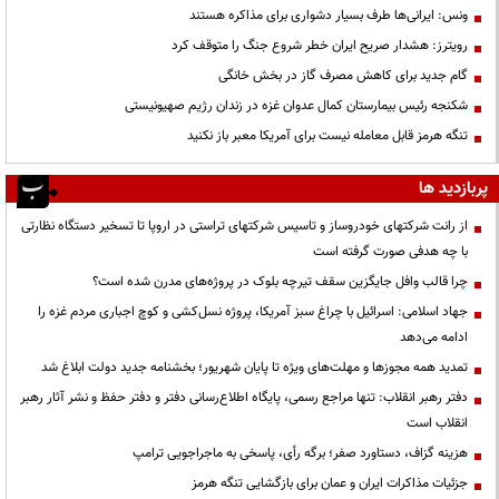
ونس: ایرانی‌ها طرف بسیار دشواری برای مذاکره هستند
رویترز: هشدار صریح ایران خطر شروع جنگ را متوقف کرد
گام جدید برای کاهش مصرف گاز در بخش خانگی
شکنجه رئیس بیمارستان کمال عدوان غزه در زندان رژیم صهیونیستی
تنگه هرمز قابل معامله نیست برای آمریکا معبر باز نکنید
پربازدید ها
از رانت‌ شرکتهای خودروساز و تاسیس شرکتهای تراستی در اروپا تا تسخیر دستگاه نظارتی
با چه هدفی صورت گرفته است
چرا قالب وافل جایگزین سقف تیرچه بلوک در پروژه‌های مدرن شده است؟
جهاد اسلامی: اسرائیل با چراغ سبز آمریکا، پروژه نسل‌کشی و کوچ اجباری مردم غزه را
ادامه می‌دهد
تمدید همه مجوزها و مهلت‌های ویژه تا پایان شهریور؛ بخشنامه جدید دولت ابلاغ شد
دفتر رهبر انقلاب: تنها مراجع رسمی، پایگاه اطلاع‌رسانی دفتر و دفتر حفظ و نشر آثار رهبر
انقلاب است
هزینه گزاف، دستاورد صفر؛ برگه رأی، پاسخی به ماجراجویی ترامپ
جزئیات مذاکرات ایران و عمان برای بازگشایی تنگه هرمز