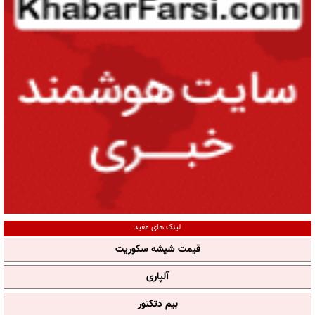
لینک های مفید
قیمت شیشه سکوریت
آلپاری
بیم دتکتور