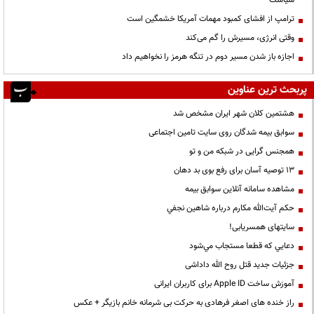
ترامپ از افشای کمبود مهمات آمریکا خشمگین است
وقتی انرژی، مسیرش را گم می‌کند
اجازه باز شدن مسیر دوم در تنگه هرمز را نخواهیم داد
پربحث ترین عناوین
هشتمین کلان شهر ایران مشخص شد
سوابق بیمه شدگان روی سایت تامین اجتماعی
همجنس گرایی در شبکه من و تو
13 توصیه آسان برای رفع بوی بد دهان
مشاهده سامانه آنلاين سوابق بیمه
حكم آيت‌الله مكارم درباره شاهين نجفي
سایتهای همسریابی!
دعايي كه قطعا مستجاب مي‌شود
جزئیات جدید قتل روح الله داداشی
آموزش ساخت Apple ID برای کاربران ایرانی
راز خنده های اصغر فرهادی به حرکت بی شرمانه خانم بازیگر + عکس