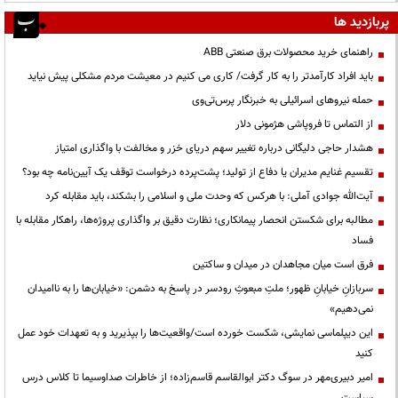
پربازدید ها
راهنمای خرید محصولات برق صنعتی ABB
باید افراد کارآمدتر را به کار گرفت/ کاری می کنیم در معیشت مردم مشکلی پیش نیاید
حمله نیروهای اسرائیلی به خبرنگار پرس‌تی‌وی
از التماس تا فروپاشی هژمونی دلار
هشدار حاجی دلیگانی درباره تغییر سهم دریای خزر و مخالفت با واگذاری امتیاز
تقسیم غنایم مدیران یا دفاع از تولید؛ پشت‌پرده درخواست توقف یک آیین‌نامه چه بود؟
آیت‌الله جوادی آملی: با هرکس که وحدت ملی و اسلامی را بشکند، باید مقابله کرد
مطالبه برای شکستن انحصار پیمانکاری؛ نظارت دقیق بر واگذاری پروژه‌ها، راهکار مقابله با
فساد
فرق است میان مجاهدان در میدان و ساکتین
سربازانِ خیابانِ ظهور؛ ملتِ مبعوثِ رودسر در پاسخ به دشمن: «خیابان‌ها را به ناامیدان
نمی‌دهیم»
این دیپلماسی نمایشی، شکست خورده است/واقعیت‌ها را بپذیرید و به تعهدات خود عمل
کنید
امیر دبیری‌مهر در سوگ دکتر ابوالقاسم قاسم‌زاده؛ از خاطرات صداوسیما تا کلاس درس
سیاست