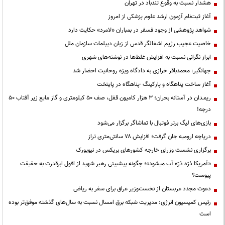
هشدار نسبت به وقوع تندباد در تهران
آغاز ثبت‌نام آزمون ارشد علوم پزشکی از امروز
شواهد پژوهشی از وجود فسفر در بمباران «لامرد» حکایت دارد
خاصیت عجیب رژیم اشغالگر قدس از زبان دیپلمات سازمان ملل
ابراز نگرانی نسبت به افزایش غلط‌ها در نوشته‌های شهری
جهانگیر: محمدباقر خرازی به دادگاه ویژه روحانیت احضار شد
آغاز ساخت پناهگاه و پارکینگ -پناهگاه در پایتخت
ریمـدان در آستانه بحران؛ ۳ هزار کامیون قفل، صف ۵۰ کیلومتری و گاز مایع زیر آفتاب ۵۰
درجه!
بازی‌های لیگ برتر فوتبال با تماشاگر برگزار می‌شود
دریاچه ارومیه جان گرفت؛ افزایش ۷۸ سانتی‌متری تراز
برگزاری نشست وزرای خارجه کشورهای بریکس در نیویورک
«آمریکا ذرّه ذرّه آب میشود»؛ چگونه پیشبینی رهبر شهید از افول ابرقدرت به حقیقت
پیوست؟
دعوت مجدد عربستان از نخست‌وزیر عراق برای سفر به ریاض
رئیس کمیسیون انرژی: مدیریت شبکه برق امسال نسبت به سال‌های گذشته موفق‌تر بوده
است