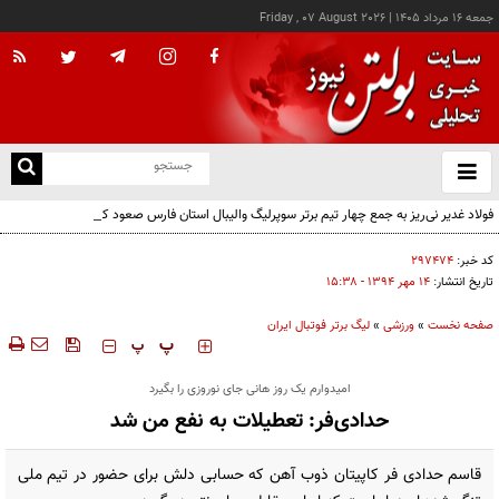
جمعه ۱۶ مرداد ۱۴۰۵
|
Friday , 07 August 2026
از
و
ته
فولاد غدیر نی‌ریز به جمع چهار تیم برتر سوپرلیگ والیبال استان فارس صعود کرد
ن
نو
کد خبر:
۲۹۷۴۷۴
تاریخ انتشار:
۱۴ مهر ۱۳۹۴ - ۱۵:۳۸
صفحه نخست
»
ورزشی
»
لیگ برتر فوتبال ایران
‍‍‍ پ
پ
امیدوارم یک روز هانی جای نوروزی را بگیرد
حدادی‌فر: تعطیلات به نفع من شد
قاسم حدادی فر کاپیتان ذوب آهن که حسابی دلش برای حضور در تیم ملی