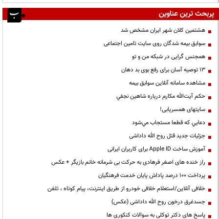
پربحث ترین عناوین
هشتمین کلان شهر ایران مشخص شد
سوابق بیمه شدگان روی سایت تامین اجتماعی
همجنس گرایی در شبکه من و تو
13 توصیه آسان برای رفع بوی بد دهان
مشاهده سامانه آنلاين سوابق بیمه
حكم آيت‌الله مكارم درباره شاهين نجفي
سایتهای همسریابی!
دعايي كه قطعا مستجاب مي‌شود
جزئیات جدید قتل روح الله داداشی
آموزش ساخت Apple ID برای کاربران ایرانی
راز خنده های اصغر فرهادی به حرکت بی شرمانه خانم بازیگر + عکس
پرداخت ۱۰۰ درصد پاداش پایان خدمت فرهنگیان
خلافی آنلاین/استعلام خلافی خودرو از طریق اینترنت، پیام کوتاه ، تلفن
جسدغرق درخون روح الله داداشی (عکس)
پاسخ های دکتر توکلی به سوالات کنکوری ها