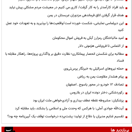
باید افراد کارآمدتر را به کار گرفت/ کاری می کنیم در معیشت مردم مشکلی پیش نیاید
هدف قرار گرفتن اتاق‌ فرماندهی مزدوران عربستان در یمن
این دیپلماسی نمایشی، شکست خورده است/واقعیت‌ها را بپذیرید و به تعهدات خود عمل
کنید
امید مالباختگان رمزارز آبکی به فروش اموال محکومان
از التماس تا فروپاشی هژمونی دلار
مطالبه برای شکستن انحصار پیمانکاری؛ نظارت دقیق بر واگذاری پروژه‌ها، راهکار مقابله با
فساد
حمله نیروهای اسرائیلی به خبرنگار پرس‌تی‌وی
پیام هشدار مقاومت یمن به ریاض
تصادف ۱۲ خودرو در محور یاسوج ـ اصفهان
رکوردشکنی دختر دونده ایران در بلاروس
پزشکیان: مشروطه نقطه عطف بیداری و آزادی‌خواهی ملت ایران بود
آیت‌الله جوادی آملی: با هرکس که وحدت ملی و اسلامی را بشکند، باید مقابله کرد
تقسیم غنایم مدیران یا دفاع از تولید؛ پشت‌پرده درخواست توقف یک آیین‌نامه چه بود؟
پربازدید ها