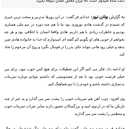
تنگ شده امیدوار است که ایران مقابل عمان نتیجه بگیرد.
به گزارش
بولتن نیوز
؛
حدادی فر گفت: در این روزها بدترین و سخت ترین خبری
که شنیدم در گذشت هادی نوروزی بود ما با هم چند دوره در تیم ملی همبازی
بودیم و خاطرات زیادی با هم داریم. هادی واقعا انسان با اخلاقی بود و هر چه
بخواهم از خوبی های او بگویم کم گفته ام. امیدوارم که خدا به خانواده هادی صبر
بدهد و خیلی زود هانی بتواند جای پدر را در فوتبال بگیرد و روح آن مرحوم را شاد
کند.
او ادامه داد: فکر می کنم اگر این تعطیلات برای هیچ کس خوب نبود، برای من
خیلی فرصت خوبی بود تا بعد از مصدومیتی که داشتم بتوانم دوباره تمرینات
بدنسازی داشته باشم و خودم را با تیم هماهنگ کنم.
وی افزود: ذوب آهن هم تمرینات خوبی را پشت سر می گذارد و به غیر از چند
بازیکن ما که در اردوی امید و بزرگسالان حضور دارند سایر نفرات تمرینات خوب
و منظمی را پشت سر می گذارند.
حدادی فر در مورد تیم ملی، گفت: دلم برای تیم ملی تنگ شده ولی در حال