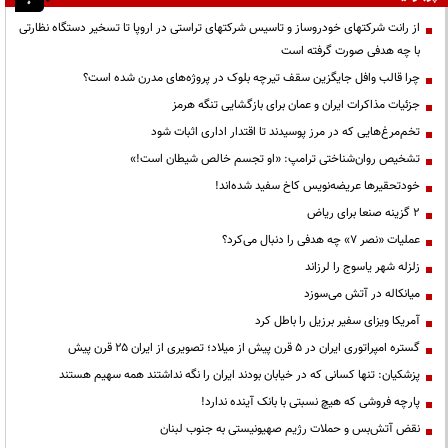
از رانت‌ شرکتهای خودروساز و تاسیس شرکتهای تراستی در اروپا تا تسخیر دستگاه نظارتی
با چه هدفی صورت گرفته است
چرا قالب وافل جایگزین سقف تیرچه بلوک در پروژه‌های مدرن شده است؟
جزئیات مذاکرات ایران و عمان برای بازگشایی تنگه هرمز
تخم‌مرغ‌هایی که در مرز پوسیدند تا اقتدار اداری اثبات شود
تشخیص روان‌شناختی ترامپ: «او تجسم خالص شیطان است!»
خودتحقیرها عریضه‌نویس کاخ سفید شده‌اند!
۲ گزینه صنعا برای ریاض
عملیات «نصر ۷» چه هدفی را دنبال می‌کرد؟
زلزله شهر یاسوج را لرزاند
میانکاله در آتش می‌سوزد
آمریکا ویزای سفیر برزیل را باطل کرد
گستره امپراتوری ایران در ۵ قرن پیش از میلاد؛ تصویری از ایران ۲۵ قرن پیش
پزشکیان: تنها کسانی که در خیابان بودند ایران را نگه نداشتند همه سهیم هستند
پارچه فروشی که هیچ نسبتی با بانک آینده ندارد!
نقض آتش‌بس و حملات رژیم صهیونیستی به جنوب لبنان