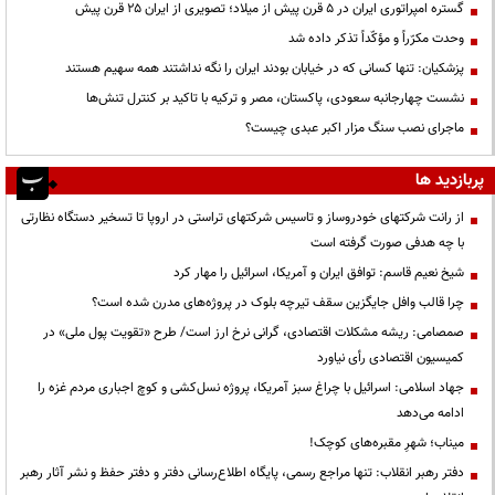
گستره امپراتوری ایران در ۵ قرن پیش از میلاد؛ تصویری از ایران ۲۵ قرن پیش
وحدت مکرّراً و مؤکّداً تذکر داده شد
پزشکیان: تنها کسانی که در خیابان بودند ایران را نگه نداشتند همه سهیم هستند
نشست چهارجانبه سعودی، پاکستان، مصر و ترکیه با تاکید بر کنترل تنش‌ها
ماجرای نصب سنگ مزار اکبر عبدی چیست؟
پربازدید ها
از رانت‌ شرکتهای خودروساز و تاسیس شرکتهای تراستی در اروپا تا تسخیر دستگاه نظارتی
با چه هدفی صورت گرفته است
شیخ نعیم قاسم: توافق ایران و آمریکا، اسرائیل را مهار کرد
چرا قالب وافل جایگزین سقف تیرچه بلوک در پروژه‌های مدرن شده است؟
صمصامی: ریشه مشکلات اقتصادی، گرانی نرخ ارز است/ طرح «تقویت پول ملی» در
کمیسیون اقتصادی رأی نیاورد
جهاد اسلامی: اسرائیل با چراغ سبز آمریکا، پروژه نسل‌کشی و کوچ اجباری مردم غزه را
ادامه می‌دهد
میناب؛ شهرِ مقبره‌های کوچک!
دفتر رهبر انقلاب: تنها مراجع رسمی، پایگاه اطلاع‌رسانی دفتر و دفتر حفظ و نشر آثار رهبر