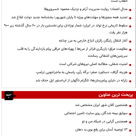
انقلاب است
مدالِ اعتماد؛ روایت مدیریت آرام و نزدیک محمود خسروی‌وفا
تمدید همه مجوزها و مهلت‌های ویژه تا پایان شهریور؛ بخشنامه جدید دولت ابلاغ شد
سقوط تاریخی نرخ تولد در ایران؛ شمار نوزادان برای نخستین بار در ۶۰ سال گذشته زیر ۹۰۰
هزار نفر رفت
آغاز انتقال رایگان زائران اتباع خارجی به مرز چذابه
مقاومت عراق؛ بازیگری فراتر از مرزها | پهپادهای عراقی پیام بازدارندگی را به قلب
سرزمین‌های اشغالی رساندند
‌امنیت شغلی، مطالبه اصلی نیروهای شرکتی است
هزینه گزاف، دستاورد صفر؛ برگه رأی، پاسخی به ماجراجویی ترامپ
زلزله در دنیای پیام‌رسان‌ها؛ تلگرام ناگهان از اپ‌استور اپل حذف شد
پربحث ترین عناوین
هشتمین کلان شهر ایران مشخص شد
سوابق بیمه شدگان روی سایت تامین اجتماعی
همجنس گرایی در شبکه من و تو
13 توصیه آسان برای رفع بوی بد دهان