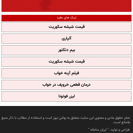
لینک های مفید
قیمت شیشه سکوریت
آلپاری
بیم دتکتور
قیمت شیشه سکوریت
فیلم آپنه خواب
درمان قطعی خروپف در خواب
لیزر فوتونا
تمام حقوق مادی و معنوی این سایت متعلق به بولتن نیوز است و استفاده از مطالب با ذکر منبع
بلامانع است.
طراحی و تولید: "
ایران سامانه
"