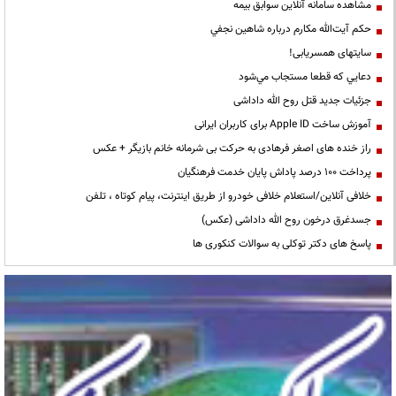
مشاهده سامانه آنلاين سوابق بیمه
حكم آيت‌الله مكارم درباره شاهين نجفي
سایتهای همسریابی!
دعايي كه قطعا مستجاب مي‌شود
جزئیات جدید قتل روح الله داداشی
آموزش ساخت Apple ID برای کاربران ایرانی
راز خنده های اصغر فرهادی به حرکت بی شرمانه خانم بازیگر + عکس
پرداخت ۱۰۰ درصد پاداش پایان خدمت فرهنگیان
خلافی آنلاین/استعلام خلافی خودرو از طریق اینترنت، پیام کوتاه ، تلفن
جسدغرق درخون روح الله داداشی (عکس)
پاسخ های دکتر توکلی به سوالات کنکوری ها