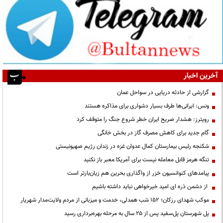
آخرین اخبار
گزارشی از حادثه دریایی در سواحل عمان
ونس: ایرانی‌ها طرف بسیار دشواری برای مذاکره هستند
رویترز: هشدار صریح ایران خطر شروع جنگ را متوقف کرد
گام جدید برای کاهش مصرف گاز در بخش خانگی
شکنجه رئیس بیمارستان کمال عدوان غزه در زندان رژیم صهیونیستی
تنگه هرمز قابل معامله نیست برای آمریکا معبر باز نکنید
پیامدهای کنوانسیون خزر از واگذاری بحرین هم زیان‌بارتر است
از دشمن ذره ای امید خیرخواهی نباید داشته باشیم
موکب شهدای رزکان؛ ۱۵۲ شب همدلی، خدمت و میزبانی از مردم ولایت‌مدار شهریار
پل شهرستان پل‌سفید پس از ۲۵ سال به مرحله بهره‌برداری رسید