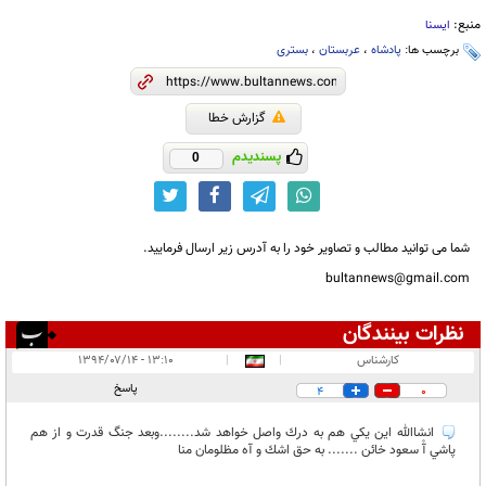
منبع:
ایسنا
برچسب ها:
پادشاه
،
عربستان
،
بستری
گزارش خطا
پسندیدم
0
شما می توانید مطالب و تصاویر خود را به آدرس زیر ارسال فرمایید.
bultannews@gmail.com
نظرات بینندگان
انتشار یافته:
۷
كارشناس
|
|
۱۳:۱۰ - ۱۳۹۴/۰۷/۱۴
در انتظار بررسی:
پاسخ
4
0
غیر قابل انتشار:
انشاالله اين يكي هم به درك واصل خواهد شد........وبعد جنگ قدرت و از هم
پاشي آْ سعود خائن ....... به حق اشك و آه مظلومان منا