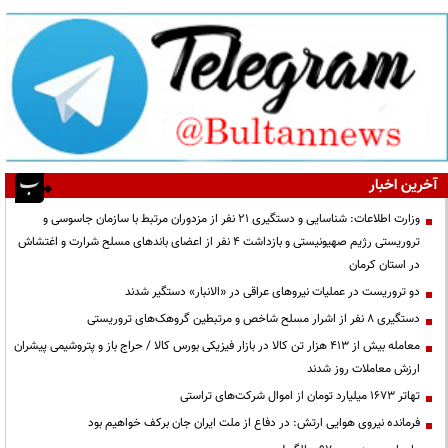
آخرین اخبار
وزارت اطلاعات: شناسایی و دستگیری ۲۱ نفر از مزدوران مرتبط با سازمان جاسوسی و
تروریستی رژیم صهیونیستی و بازداشت ۴ نفر از اعضای باندهای مسلح شرارت و اغتشاش
در استان کرمان
دو تروریست در عملیات نیروهای عراقی در «الانبار» دستگیر شدند
دستگیری ۸ نفر از اشرار مسلح شاخص و مرتبطین گروهک‌های تروریستی
معامله بیش از ۴۱۳ هزار تن کالا در بازار فیزیکی بورس کالا / حراج باز و پتروشیمی پیشران
ارزش معاملات روز شدند
تهاتر ۱۶۷۳ میلیارد تومان از اموال شرکت‌های تراستی
فرمانده نیروی هوایی ارتش: در دفاع از ملت ایران جان برکف خواهیم بود