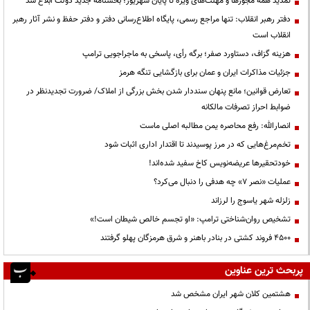
تمدید همه مجوزها و مهلت‌های ویژه تا پایان شهریور؛ بخشنامه جدید دولت ابلاغ شد
دفتر رهبر انقلاب: تنها مراجع رسمی، پایگاه اطلاع‌رسانی دفتر و دفتر حفظ و نشر آثار رهبر
انقلاب است
هزینه گزاف، دستاورد صفر؛ برگه رأی، پاسخی به ماجراجویی ترامپ
جزئیات مذاکرات ایران و عمان برای بازگشایی تنگه هرمز
تعارض قوانین؛ مانع پنهان سنددار شدن بخش بزرگی از املاک/ ضرورت تجدیدنظر در
ضوابط احراز تصرفات مالکانه
انصارالله: رفع محاصره یمن مطالبه اصلی ماست
تخم‌مرغ‌هایی که در مرز پوسیدند تا اقتدار اداری اثبات شود
خودتحقیرها عریضه‌نویس کاخ سفید شده‌اند!
عملیات «نصر ۷» چه هدفی را دنبال می‌کرد؟
زلزله شهر یاسوج را لرزاند
تشخیص روان‌شناختی ترامپ: «او تجسم خالص شیطان است!»
۴۵۰۰ فروند کشتی در بنادر باهنر و شرق هرمزگان پهلو گرفتند
پربحث ترین عناوین
هشتمین کلان شهر ایران مشخص شد