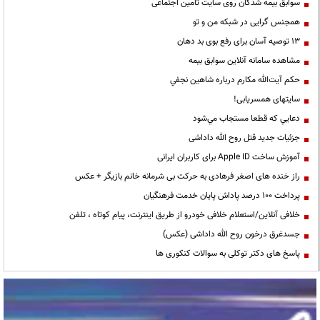
سوابق بیمه شدگان روی سایت تامین اجتماعی
همجنس گرایی در شبکه من و تو
13 توصیه آسان برای رفع بوی بد دهان
مشاهده سامانه آنلاين سوابق بیمه
حكم آيت‌الله مكارم درباره شاهين نجفي
سایتهای همسریابی!
دعايي كه قطعا مستجاب مي‌شود
جزئیات جدید قتل روح الله داداشی
آموزش ساخت Apple ID برای کاربران ایرانی
راز خنده های اصغر فرهادی به حرکت بی شرمانه خانم بازیگر + عکس
پرداخت ۱۰۰ درصد پاداش پایان خدمت فرهنگیان
خلافی آنلاین/استعلام خلافی خودرو از طریق اینترنت، پیام کوتاه ، تلفن
جسدغرق درخون روح الله داداشی (عکس)
پاسخ های دکتر توکلی به سوالات کنکوری ها