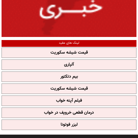
لینک های مفید
قیمت شیشه سکوریت
آلپاری
بیم دتکتور
قیمت شیشه سکوریت
فیلم آپنه خواب
درمان قطعی خروپف در خواب
لیزر فوتونا