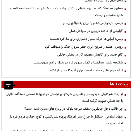
ماجراجویی در سن ۹۷ سالگی!
معاون هماهنگ‌کننده نیروی هوایی ارتش: وضعیت سه خلبان عملیات حمله به العدید
هنوز مشخص نیست
ترامپ: ترجیح می‌دهم با ایران به توافق برسم
گزارشی از حادثه دریایی در سواحل عمان
ونس: ایرانی‌ها طرف بسیار دشواری برای مذاکره هستند
رویترز: هشدار صریح ایران خطر شروع جنگ را متوقف کرد
گام جدید برای کاهش مصرف گاز در بخش خانگی
شکنجه رئیس بیمارستان کمال عدوان غزه در زندان رژیم صهیونیستی
تنگه هرمز قابل معامله نیست برای آمریکا معبر باز نکنید
پربازدید ها
از رانت‌ شرکتهای خودروساز و تاسیس شرکتهای تراستی در اروپا تا تسخیر دستگاه نظارتی
با چه هدفی صورت گرفته است
چرا قالب وافل جایگزین سقف تیرچه بلوک در پروژه‌های مدرن شده است؟
جهاد اسلامی: اسرائیل با چراغ سبز آمریکا، پروژه نسل‌کشی و کوچ اجباری مردم غزه را
ادامه می‌دهد