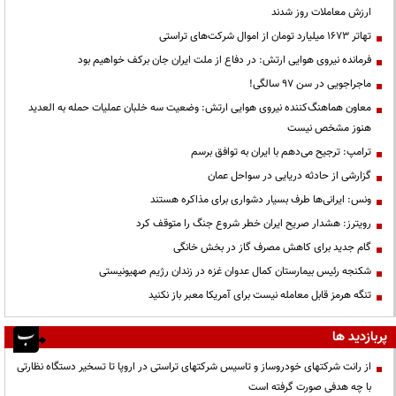
ارزش معاملات روز شدند
تهاتر ۱۶۷۳ میلیارد تومان از اموال شرکت‌های تراستی
فرمانده نیروی هوایی ارتش: در دفاع از ملت ایران جان برکف خواهیم بود
ماجراجویی در سن ۹۷ سالگی!
معاون هماهنگ‌کننده نیروی هوایی ارتش: وضعیت سه خلبان عملیات حمله به العدید
هنوز مشخص نیست
ترامپ: ترجیح می‌دهم با ایران به توافق برسم
گزارشی از حادثه دریایی در سواحل عمان
ونس: ایرانی‌ها طرف بسیار دشواری برای مذاکره هستند
رویترز: هشدار صریح ایران خطر شروع جنگ را متوقف کرد
گام جدید برای کاهش مصرف گاز در بخش خانگی
شکنجه رئیس بیمارستان کمال عدوان غزه در زندان رژیم صهیونیستی
تنگه هرمز قابل معامله نیست برای آمریکا معبر باز نکنید
پربازدید ها
از رانت‌ شرکتهای خودروساز و تاسیس شرکتهای تراستی در اروپا تا تسخیر دستگاه نظارتی
با چه هدفی صورت گرفته است