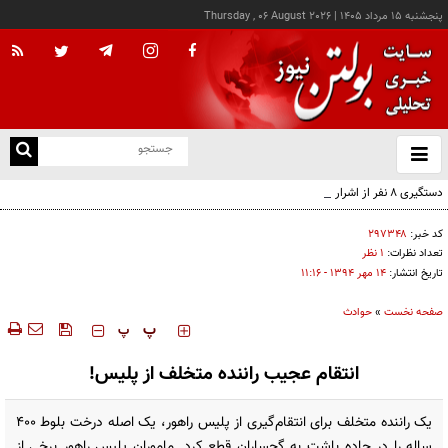
پنجشنبه ۱۵ مرداد ۱۴۰۵
|
Thursday , 06 August 2026
از
و
ته
دستگیری ۸ نفر از اشرار مسلح شاخص و مرتبطین گروهک‌های تروریستی
ن
نو
کد خبر:
۲۹۷۳۴۸
تعداد نظرات:
۱ نظر
تاریخ انتشار:
۱۴ مهر ۱۳۹۴ - ۱۱:۱۶
صفحه نخست
»
حوادث
‍‍‍ پ
پ
انتقام عجیب راننده متخلف از پلیس!
یک راننده متخلف برای انتقام‌گیری از پلیس راهور، یک اصله درخت بلوط ٤٠٠
ساله را در جاده باشت به گچساران قطع کرد. ماموران پلیس راهور برخی از