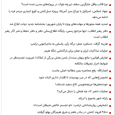
چرا قالب وافل جایگزین سقف تیرچه بلوک در پروژه‌های مدرن شده است؟
جهاد اسلامی: اسرائیل با چراغ سبز آمریکا، پروژه نسل‌کشی و کوچ اجباری مردم غزه را
ادامه می‌دهد
تمدید همه مجوزها و مهلت‌های ویژه تا پایان شهریور؛ بخشنامه جدید دولت ابلاغ شد
دفتر رهبر انقلاب: تنها مراجع رسمی، پایگاه اطلاع‌رسانی دفتر و دفتر حفظ و نشر آثار رهبر
انقلاب است
هزینه گزاف، دستاورد صفر؛ برگه رأی، پاسخی به ماجراجویی ترامپ
جزئیات مذاکرات ایران و عمان برای بازگشایی تنگه هرمز
تعارض قوانین؛ مانع پنهان سنددار شدن بخش بزرگی از املاک/ ضرورت تجدیدنظر در
ضوابط احراز تصرفات مالکانه
انصارالله: رفع محاصره یمن مطالبه اصلی ماست
تخم‌مرغ‌هایی که در مرز پوسیدند تا اقتدار اداری اثبات شود
خودتحقیرها عریضه‌نویس کاخ سفید شده‌اند!
عملیات «نصر ۷» چه هدفی را دنبال می‌کرد؟
زلزله شهر یاسوج را لرزاند
تشخیص روان‌شناختی ترامپ: «او تجسم خالص شیطان است!»
۴۵۰۰ فروند کشتی در بنادر باهنر و شرق هرمزگان پهلو گرفتند