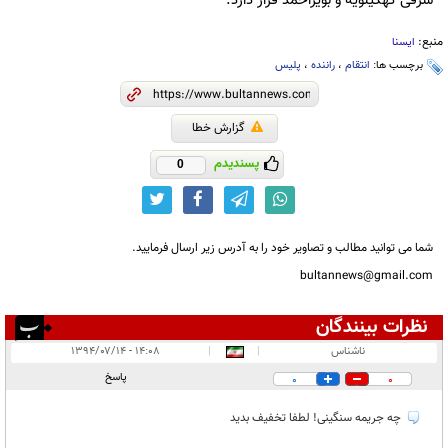
شرقی کهگیلویه و بویراحمد قرار دارد.
منبع:
ایسنا
برچسب ها:
انتقام
،
راننده
،
پلیس
گزارش خطا
پسندیدم
0
شما می توانید مطالب و تصاویر خود را به آدرس زیر ارسال فرمایید.
bultannews@gmail.com
نظرات بینندگان
انتشار یافته:
۱
ناشناس
|
|
۱۴:۰۸ - ۱۳۹۴/۰۷/۱۴
در انتظار بررسی:
پاسخ
0
0
غیر قابل انتشار:
چه جریمه سنگینی! لطفا تخفیف بدید