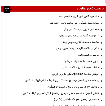
پربحث ترین عناوین
هشتمین کلان شهر ایران مشخص شد
سوابق بیمه شدگان روی سایت تامین اجتماعی
همجنس گرایی در شبکه من و تو
13 توصیه آسان برای رفع بوی بد دهان
مشاهده سامانه آنلاين سوابق بیمه
حكم آيت‌الله مكارم درباره شاهين نجفي
سایتهای همسریابی!
دعايي كه قطعا مستجاب مي‌شود
جزئیات جدید قتل روح الله داداشی
آموزش ساخت Apple ID برای کاربران ایرانی
راز خنده های اصغر فرهادی به حرکت بی شرمانه خانم بازیگر + عکس
پرداخت ۱۰۰ درصد پاداش پایان خدمت فرهنگیان
خلافی آنلاین/استعلام خلافی خودرو از طریق اینترنت، پیام کوتاه ، تلفن
جسدغرق درخون روح الله داداشی (عکس)