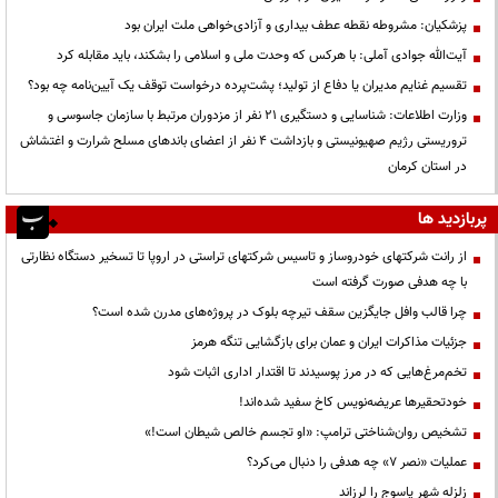
پزشکیان: مشروطه نقطه عطف بیداری و آزادی‌خواهی ملت ایران بود
آیت‌الله جوادی آملی: با هرکس که وحدت ملی و اسلامی را بشکند، باید مقابله کرد
تقسیم غنایم مدیران یا دفاع از تولید؛ پشت‌پرده درخواست توقف یک آیین‌نامه چه بود؟
وزارت اطلاعات: شناسایی و دستگیری ۲۱ نفر از مزدوران مرتبط با سازمان جاسوسی و
تروریستی رژیم صهیونیستی و بازداشت ۴ نفر از اعضای باندهای مسلح شرارت و اغتشاش
در استان کرمان
پربازدید ها
از رانت‌ شرکتهای خودروساز و تاسیس شرکتهای تراستی در اروپا تا تسخیر دستگاه نظارتی
با چه هدفی صورت گرفته است
چرا قالب وافل جایگزین سقف تیرچه بلوک در پروژه‌های مدرن شده است؟
جزئیات مذاکرات ایران و عمان برای بازگشایی تنگه هرمز
تخم‌مرغ‌هایی که در مرز پوسیدند تا اقتدار اداری اثبات شود
خودتحقیرها عریضه‌نویس کاخ سفید شده‌اند!
تشخیص روان‌شناختی ترامپ: «او تجسم خالص شیطان است!»
عملیات «نصر ۷» چه هدفی را دنبال می‌کرد؟
زلزله شهر یاسوج را لرزاند