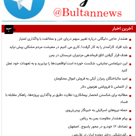
آخرین اخبار
هشدار حاجی دلیگانی درباره تغییر سهم دریای خزر و مخالفت با واگذاری امتیاز
باید افراد کارآمدتر را به کار گرفت/ کاری می کنیم در معیشت مردم مشکلی پیش نیاید
هدف قرار گرفتن اتاق‌ فرماندهی مزدوران عربستان در یمن
این دیپلماسی نمایشی، شکست خورده است/واقعیت‌ها را بپذیرید و به تعهدات خود عمل
کنید
امید مالباختگان رمزارز آبکی به فروش اموال محکومان
از التماس تا فروپاشی هژمونی دلار
مطالبه برای شکستن انحصار پیمانکاری؛ نظارت دقیق بر واگذاری پروژه‌ها، راهکار مقابله با
فساد
حمله نیروهای اسرائیلی به خبرنگار پرس‌تی‌وی
پیام هشدار مقاومت یمن به ریاض
تصادف ۱۲ خودرو در محور یاسوج ـ اصفهان
رکوردشکنی دختر دونده ایران در بلاروس