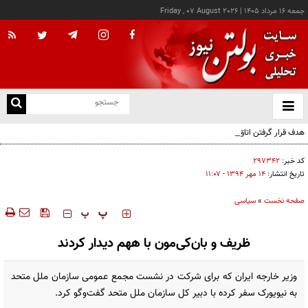
جمعه ۱۶ مرداد ۱۴۰۵
|
Friday , 07 August 2026
از
و
ته
هدف قرار گرفتن اتاق‌ فرماندهی مزدوران عربستان در یمن
ن
نو
کد خبر:
۲۹۷۳۴۲
تاریخ انتشار:
۱۴ مهر ۱۳۹۴ - ۱۱:۰۷
صفحه نخست
»
سیاسی
‍‍‍ پ
پ
ظریف و بان‌کی‌مون با ههم دیدار کردند
وزیر خارجه ایران که برای شرکت در نشست مجمع عمومی سازمان ملل متحد
به نیویورک سفر کرده با دبیر کل سازمان ملل متحد گفت‌وگو کرد.