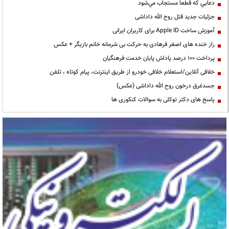
دعايي كه قطعا مستجاب مي‌شود
جزئیات جدید قتل روح الله داداشی
آموزش ساخت Apple ID برای کاربران ایرانی
راز خنده های اصغر فرهادی به حرکت بی شرمانه خانم بازیگر + عکس
پرداخت ۱۰۰ درصد پاداش پایان خدمت فرهنگیان
خلافی آنلاین/استعلام خلافی خودرو از طریق اینترنت، پیام کوتاه ، تلفن
جسدغرق درخون روح الله داداشی (عکس)
پاسخ های دکتر توکلی به سوالات کنکوری ها