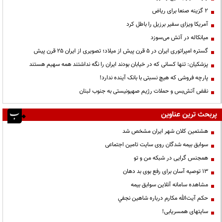
۲ گزینه صنعا برای ریاض
آمریکا ویزای سفیر برزیل را باطل کرد
میانکاله در آتش می‌سوزد
گستره امپراتوری ایران در ۵ قرن پیش از میلاد؛ تصویری از ایران ۲۵ قرن پیش
پزشکیان: تنها کسانی که در خیابان بودند ایران را نگه نداشتند همه سهیم هستند
پارچه فروشی که هیچ نسبتی با بانک آینده ندارد!
نقض آتش‌بس و حملات رژیم صهیونیستی به جنوب لبنان
پربحث ترین عناوین
هشتمین کلان شهر ایران مشخص شد
سوابق بیمه شدگان روی سایت تامین اجتماعی
همجنس گرایی در شبکه من و تو
13 توصیه آسان برای رفع بوی بد دهان
مشاهده سامانه آنلاين سوابق بیمه
حكم آيت‌الله مكارم درباره شاهين نجفي
سایتهای همسریابی!