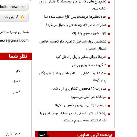
تخم‌مرغ‌هایی که در مرز پوسیدند تا اقتدار اداری
اثبات شود
خودتحقیرها عریضه‌نویس کاخ سفید شده‌اند!
گزارش خطا
عملیات «نصر ۷» چه هدفی را دنبال می‌کرد؟
شما می توانید مطالب 
زلزله شهر یاسوج را لرزاند
nnews@gmail.com
تشخیص روان‌شناختی ترامپ: «او تجسم خالص
شیطان است!»
نظر شما
آمریکا ویزای سفیر برزیل را باطل کرد
۲ گزینه صنعا برای ریاض
نام
۴۵۰۰ فروند کشتی در بنادر باهنر و شرق هرمزگان
پهلو گرفتند
ایمیل
صادرات ۱۵ محصول کشاورزی آزاد شد
* نظر
میانکاله در آتش می‌سوزد
مراسم عزاداری اربعین حسینی - کربلا
پزشکیان: تنها کسانی که در خیابان بودند ایران را
نگه نداشتند همه سهیم هستند
پربحث ترین عناوین
* کد امنیتی