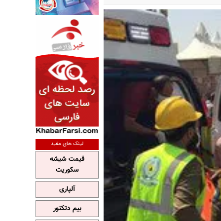
لینک های مفید
قیمت شیشه
سکوریت
آلپاری
بیم دتکتور