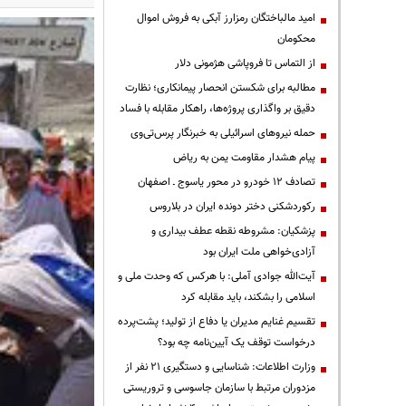
امید مالباختگان رمزارز آبکی به فروش اموال
محکومان
از التماس تا فروپاشی هژمونی دلار
مطالبه برای شکستن انحصار پیمانکاری؛ نظارت
دقیق بر واگذاری پروژه‌ها، راهکار مقابله با فساد
حمله نیروهای اسرائیلی به خبرنگار پرس‌تی‌وی
پیام هشدار مقاومت یمن به ریاض
تصادف ۱۲ خودرو در محور یاسوج ـ اصفهان
رکوردشکنی دختر دونده ایران در بلاروس
پزشکیان: مشروطه نقطه عطف بیداری و
آزادی‌خواهی ملت ایران بود
آیت‌الله جوادی آملی: با هرکس که وحدت ملی و
اسلامی را بشکند، باید مقابله کرد
تقسیم غنایم مدیران یا دفاع از تولید؛ پشت‌پرده
درخواست توقف یک آیین‌نامه چه بود؟
وزارت اطلاعات: شناسایی و دستگیری ۲۱ نفر از
مزدوران مرتبط با سازمان جاسوسی و تروریستی