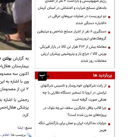
رژیم صهیونیستی و بازداشت ۴ نفر از اعضای
باندهای مسلح شرارت و اغتشاش در استان کرمان
دو تروریست در عملیات نیروهای عراقی در
«الانبار» دستگیر شدند
دستگیری ۸ نفر از اشرار مسلح شاخص و مرتبطین
گروهک‌های تروریستی
معامله بیش از ۴۱۳ هزار تن کالا در بازار فیزیکی
بورس کالا / حراج باز و پتروشیمی پیشران ارزش
به گزارش
بولتن ن
معاملات روز شدند
بیمارستان هلال‌ا
اکنون سه مصدوم 
پربازدید ها
وی با اشاره به ا
از رانت‌ شرکتهای خودروساز و تاسیس شرکتهای
۲ تن از مصدومان تحت مراقبت‌های ویژه بوده و حال یک تن دیگر مساعد است.
تراستی در اروپا تا تسخیر دستگاه نظارتی با چه
رحمتی با اشاره ب
هدفی صورت گرفته است
پزشکی هلال‌احمر 
چرا قالب وافل جایگزین سقف تیرچه بلوک در
کرد.
پروژه‌های مدرن شده است؟
جزئیات مذاکرات ایران و عمان برای بازگشایی تنگه
منبع:
ایلنا
هرمز
برچسب ها:
اعلام
،