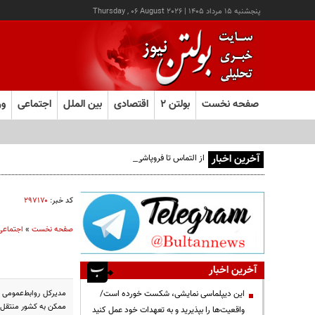
پنجشنبه ۱۵ مرداد ۱۴۰۵
|
Thursday , 06 August 2026
صفحه نخست
بولتن ۲
اقتصادی
بین الملل
اجتماعی
ور
آخرین اخبار
از التماس تا فروپاشی هژمونی دلار
کد خبر:
۲۹۷۱۷۰
صفحه نخست
»
اجتماعی
آخرین اخبار
مدیرکل روابط‌عمومی و
این دیپلماسی نمایشی، شکست خورده است/
ممکن به کشور منتقل 
واقعیت‌ها را بپذیرید و به تعهدات خود عمل کنید