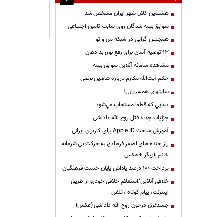
هشتمین کلان شهر ایران مشخص شد
سوابق بیمه شدگان روی سایت تامین اجتماعی
همجنس گرایی در شبکه من و تو
13 توصیه آسان برای رفع بوی بد دهان
مشاهده سامانه آنلاين سوابق بیمه
حكم آيت‌الله مكارم درباره شاهين نجفي
سایتهای همسریابی!
دعايي كه قطعا مستجاب مي‌شود
جزئیات جدید قتل روح الله داداشی
آموزش ساخت Apple ID برای کاربران ایرانی
راز خنده های اصغر فرهادی به حرکت بی شرمانه
خانم بازیگر + عکس
پرداخت ۱۰۰ درصد پاداش پایان خدمت فرهنگیان
خلافی آنلاین/استعلام خلافی خودرو از طریق
اینترنت، پیام کوتاه ، تلفن
جسدغرق درخون روح الله داداشی (عکس)