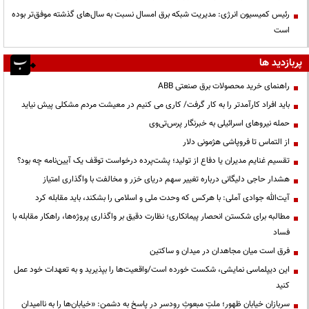
رئیس کمیسیون انرژی: مدیریت شبکه برق امسال نسبت به سال‌های گذشته موفق‌تر بوده
است
پربازدید ها
راهنمای خرید محصولات برق صنعتی ABB
باید افراد کارآمدتر را به کار گرفت/ کاری می کنیم در معیشت مردم مشکلی پیش نیاید
حمله نیروهای اسرائیلی به خبرنگار پرس‌تی‌وی
از التماس تا فروپاشی هژمونی دلار
تقسیم غنایم مدیران یا دفاع از تولید؛ پشت‌پرده درخواست توقف یک آیین‌نامه چه بود؟
هشدار حاجی دلیگانی درباره تغییر سهم دریای خزر و مخالفت با واگذاری امتیاز
آیت‌الله جوادی آملی: با هرکس که وحدت ملی و اسلامی را بشکند، باید مقابله کرد
مطالبه برای شکستن انحصار پیمانکاری؛ نظارت دقیق بر واگذاری پروژه‌ها، راهکار مقابله با
فساد
فرق است میان مجاهدان در میدان و ساکتین
این دیپلماسی نمایشی، شکست خورده است/واقعیت‌ها را بپذیرید و به تعهدات خود عمل
کنید
سربازانِ خیابانِ ظهور؛ ملتِ مبعوثِ رودسر در پاسخ به دشمن: «خیابان‌ها را به ناامیدان