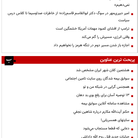
نمی‌دهیم»
امیر دبیری‌مهر در سوگ دکتر ابوالقاسم قاسم‌زاده؛ از خاطرات صداوسیما تا کلاس درس
سیاست
ترامپ از افشای کمبود مهمات آمریکا خشمگین است
وقتی انرژی، مسیرش را گم می‌کند
اجازه باز شدن مسیر دوم در تنگه هرمز را نخواهیم داد
پربحث ترین عناوین
هشتمین کلان شهر ایران مشخص شد
سوابق بیمه شدگان روی سایت تامین اجتماعی
همجنس گرایی در شبکه من و تو
13 توصیه آسان برای رفع بوی بد دهان
مشاهده سامانه آنلاين سوابق بیمه
حكم آيت‌الله مكارم درباره شاهين نجفي
سایتهای همسریابی!
دعايي كه قطعا مستجاب مي‌شود
جزئیات جدید قتل روح الله داداشی