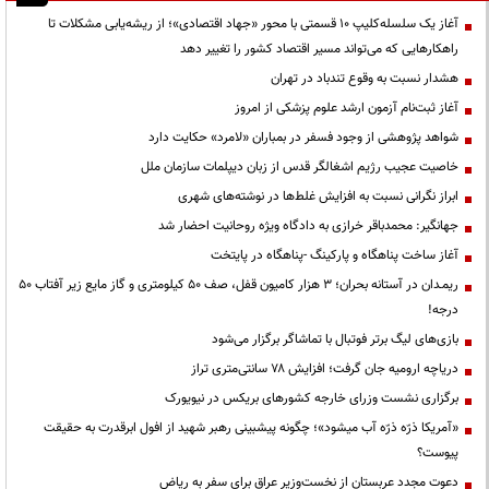
آغاز یک سلسله‌کلیپ ۱۰ قسمتی با محور «جهاد اقتصادی»؛ از ریشه‌یابی مشکلات تا
راهکارهایی که می‌تواند مسیر اقتصاد کشور را تغییر دهد
هشدار نسبت به وقوع تندباد در تهران
آغاز ثبت‌نام آزمون ارشد علوم پزشکی از امروز
شواهد پژوهشی از وجود فسفر در بمباران «لامرد» حکایت دارد
خاصیت عجیب رژیم اشغالگر قدس از زبان دیپلمات سازمان ملل
ابراز نگرانی نسبت به افزایش غلط‌ها در نوشته‌های شهری
جهانگیر: محمدباقر خرازی به دادگاه ویژه روحانیت احضار شد
آغاز ساخت پناهگاه و پارکینگ -پناهگاه در پایتخت
ریمـدان در آستانه بحران؛ ۳ هزار کامیون قفل، صف ۵۰ کیلومتری و گاز مایع زیر آفتاب ۵۰
درجه!
بازی‌های لیگ برتر فوتبال با تماشاگر برگزار می‌شود
دریاچه ارومیه جان گرفت؛ افزایش ۷۸ سانتی‌متری تراز
برگزاری نشست وزرای خارجه کشورهای بریکس در نیویورک
«آمریکا ذرّه ذرّه آب میشود»؛ چگونه پیشبینی رهبر شهید از افول ابرقدرت به حقیقت
پیوست؟
دعوت مجدد عربستان از نخست‌وزیر عراق برای سفر به ریاض