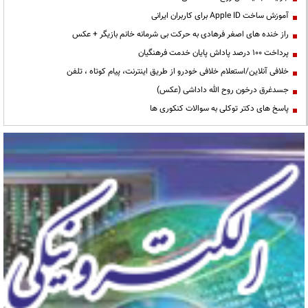
آموزش ساخت Apple ID برای کاربران ایرانی
راز خنده های اصغر فرهادی به حرکت بی شرمانه خانم بازیگر + عکس
پرداخت ۱۰۰ درصد پاداش پایان خدمت فرهنگیان
خلافی آنلاین/استعلام خلافی خودرو از طریق اینترنت، پیام کوتاه ، تلفن
جسدغرق درخون روح الله داداشی (عکس)
پاسخ های دکتر توکلی به سوالات کنکوری ها