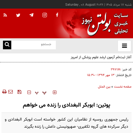
شنبه ۱۷ مرداد ۱۴۰۵
|
Saturday , 08 August 2026
از
و
ته
آغاز ثبت‌نام آزمون ارشد علوم پزشکی از امروز
ن
نو
کد خبر:
۲۹۷۱۶۸
تاریخ انتشار:
۱۳ مهر ۱۳۹۴ - ۱۵:۳۰
صفحه نخست
»
بین الملل
‍‍‍ پ
پ
پوتین: ابوبکر البغدادی را زنده می خواهم
رئیس جمهوری روسیه از نظامیان این کشور خواسته است ابوبکر البغدادی و
دیگر سرکرده های گروه تکفیری- صهیونیستی داعش را زنده بگیرند