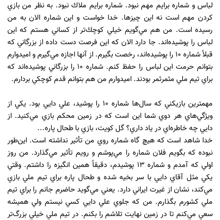
لباس و شماره برايم مهم نبود. شماره برايم ملاك نبود. به نظر من بازي
كردن مهم است نه اين چيزها. خدا خواست و اين شماره الان به من
رسيده است. من هم مي‌گويم خيلي كوچك‌تر از كساني هستم كه اين
لباس را پوشيده‌اند. جا دارد الان كه اين فرصت دست داده از بزرگاني كه
قبلاً شماره 10 را پوشيده‌اند، رخصت بگيرم. از آنها اجازه مي‌گيرم و اميدوارم
بتوانم حرمت اين لباس را حفظ كنم. شماره 10 را بزرگاني پوشيده‌اند كه
براي تيم ‌ملي مثمرثمر بودند. اميدوارم من هم بتوانم قدم كوچكي بردارم.
مهمترين بازيكني كه سال‌ها شماره 10 را پوشيد، علي دايي بود. يكي از
ويژگي‌هاي هر دوي شما اين است كه در زمين محكم بازي مي‌كنيد. از
دايي چه خاطره‌اي در ياد داري؟ گل كويت، بازي با طحال پاره...
خدا شاهد است كه هيچ‌ گاه شماره روي من تأثير نداشته است. اين‌طور
نبوده كه بگويم فلان شماره را مي‌پوشم و رويم تأثير مي‌گذارد. من روز
اولي كه آمدم و شماره 13 پوشيدم، دقيقاً همين انگيزه را داشتم. وقتي
يكي مثل آقاي دايي با سر بخيه شده و طحال پاره براي تيم‌ ملي بازي
مي‌كند، نشان از غيرت ايراني دارد. يعني مي‌گويد حاضرم جانم را براي تيم
‌ملي كشورم بگذارم. من كه جلوي علي دايي كسي نيستم ولي هميشه
سعي مي‌كنم تا در زمين نهايت تلاشم را بكنم. در تيم ‌ملي خيلي بزرگ‌تر