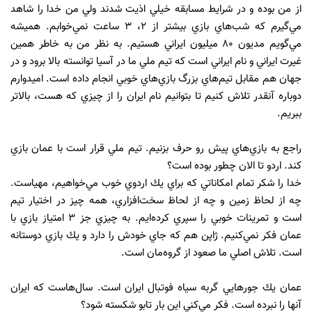
از من بوده و در شرايط مسابقه خيلي اذيت شدند ولي من خدا را شاهد
مي‌گيرم كه شب‌هاي بازي بيشتر از 2، 3 ساعت نمي‌خوابم. هميشه
مي‌گويم مديون 80 ميليون ايراني هستيم. به نظر من به خاطر همين
غيرت ايراني و نام ايراني است كه تيم ‌ملي ما در آسيا توانسته بالا برود و در
جهان هم مقابل تيم‌هاي بزرگ بازي‌هاي خوبي انجام داده است. اميدوارم
دوباره آنقدر تلاش كنيم تا بتوانيم نام ايران را از چيزي كه هست، بالاتر
ببريم.
راجع به بازي‌هاي پيش ‌رو حرف بزنيم. تيم‌ ملي قرار است با عمان بازي
كند. اردو تا الان چطور بوده است؟
خدا را شكر تمام امكاناتي كه براي يك اردوي خوب مي‌خواهيم، مهياست.
چه از لحاظ زمين و چه از لحاظ سخت‌افزاري، همه چيز در اختيار تيم
است و تمرينات خوبي را سپري كرده‌ايم. به چيزي جز 3 امتياز بازي با
عمان فكر نمي‌كنيم. ژاپن هم كه جاي خودش را دارد و يك بازي دوستانه
است. تلاش اصلي ما صعود از گروه‌مان است.
عمان يك جورهايي گربه سياه فوتبال ايران است. سال‌‌هاست كه ايران
آنها را نبرده است. فكر مي‌كني اين بار تابو شكسته شود؟