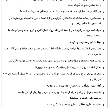
با چه هدفی صورت گرفته است
چرا قالب وافل جایگزین سقف تیرچه بلوک در پروژه‌های مدرن شده است؟
صمصامی: ریشه مشکلات اقتصادی، گرانی نرخ ارز است/ طرح «تقویت پول ملی» در
کمیسیون اقتصادی رأی نیاورد
جهاد اسلامی: اسرائیل با چراغ سبز آمریکا، پروژه نسل‌کشی و کوچ اجباری مردم غزه را
ادامه می‌دهد
میناب؛ شهرِ مقبره‌های کوچک!
دفتر رهبر انقلاب: تنها مراجع رسمی، پایگاه اطلاع‌رسانی دفتر و دفتر حفظ و نشر آثار رهبر
انقلاب است
تمدید همه مجوزها و مهلت‌های ویژه تا پایان شهریور؛ بخشنامه جدید دولت ابلاغ شد
مدالِ اعتماد؛ روایت مدیریت آرام و نزدیک محمود خسروی‌وفا
سقوط تاریخی نرخ تولد در ایران؛ شمار نوزادان برای نخستین بار در ۶۰ سال گذشته زیر ۹۰۰
هزار نفر رفت
آغاز انتقال رایگان زائران اتباع خارجی به مرز چذابه
مقاومت عراق؛ بازیگری فراتر از مرزها | پهپادهای عراقی پیام بازدارندگی را به قلب
سرزمین‌های اشغالی رساندند
‌امنیت شغلی، مطالبه اصلی نیروهای شرکتی است