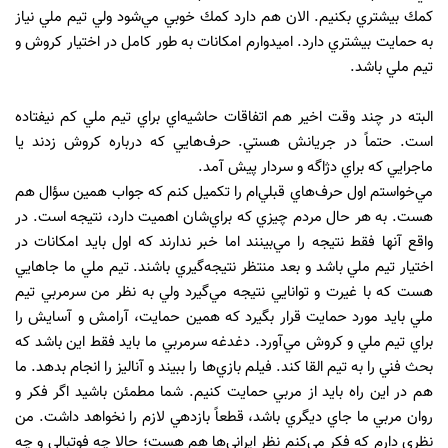
كمك بيشتري بكنيم. الان هم دارد كمك خوبي مي‌شود ولي تيم ‌ملي نياز
به حمايت بيشتري دارد. اميدوارم امكانات به طور كامل در اختيار كروش و
تيم ‌ملي باشد.
البته در چند وقت اخير هم اتفاقات حاشيه‌اي براي تيم ‌ملي كم نيفتاده
است. حتماً در جريانش هستي. حرف‌هايي كه درباره كروش زدند يا
ماجرايي كه براي دژاگه و سردار پيش آمد.
مي‌خواستم اول حرف‌هاي قبلي‌ام را تكميل كنم كه جواب همين سؤال هم
هست. به ‌هر ‌حال مردم چيزي كه براي‌شان اهميت دارد، نتيجه است. در
واقع آنها فقط نتيجه را مي‌بينند اما خبر ندارند كه اول بايد امكانات در
اختيار تيم‌ ملي باشد و بعد منتظر نتيجه‌‌گيري باشند. تيم‌ ملي ما جاهايي
هست كه با غيرت و توانايي نتيجه مي‌گيرد ولي به نظر من سرمربي تيم
‌ملي بايد مورد حمايت قرار بگيرد كه همين حمايت، آرامش و آسايش را
براي تيم‌ ملي و كروش مي‌آورد. دغدغه سرمربي ما بايد فقط اين باشد كه
بحث فني را به تيم القا كند. فيلم بازي‌ها را ببيند و آناليز را انجام بدهد. ما
هم در اين راه بايد از مربي حمايت كنيم. شما مطمئن باشيد اگر فكر و
روان مربي ما جاي ديگري باشد، قطعاً بازدهي لازم را نخواهد داشت. من
نظري دارم كه فكر مي‌كنم نظر ايراني‌ها هم هست؛ حالا چه فوتبالي و چه