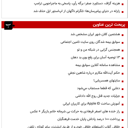
هزینه گزاف، دستاورد صفر؛ برگه رأی، پاسخی به ماجراجویی ترامپ
زلزله در دنیای پیام‌رسان‌ها؛ تلگرام ناگهان از اپ‌استور اپل حذف شد
پربحث ترین عناوین
هشتمین کلان شهر ایران مشخص شد
سوابق بیمه شدگان روی سایت تامین اجتماعی
همجنس گرایی در شبکه من و تو
13 توصیه آسان برای رفع بوی بد دهان
مشاهده سامانه آنلاين سوابق بیمه
حكم آيت‌الله مكارم درباره شاهين نجفي
سایتهای همسریابی!
دعايي كه قطعا مستجاب مي‌شود
جزئیات جدید قتل روح الله داداشی
آموزش ساخت Apple ID برای کاربران ایرانی
راز خنده های اصغر فرهادی به حرکت بی شرمانه خانم بازیگر + عکس
پرداخت ۱۰۰ درصد پاداش پایان خدمت فرهنگیان
خلافی آنلاین/استعلام خلافی خودرو از طریق اینترنت، پیام کوتاه ، تلفن