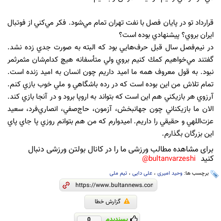
قرارداد تو در پايان فصل با نفت تهران تمام مي‌شود. فكر مي‌كني از فوتبال
ايران بروي؟ پيشنهادي بوده است؟
در نيم‌فصل سال قبل حرف‌هايي بود كه البته به صورت جدي زده نشد.
گفتند مي‌خواهيم كمك كنيم بروي ولي متأسفانه هيچ كدام‌شان مثمرثمر
نبود. به قول معروف همه ما اميد داريم چون انسان به اميد زنده است.
تمام تلاش من اين بوده است كه در رده باشگاهي و ملي خوب بازي كنم.
آرزوي هر بازيكني هم اين است كه بتواند به اروپا برود و در آنجا بازي كند.
الان ما بازيكناني چون جهانبخش، آزمون، حاج‌صفي، انصاري‌فرد، سعيد
عزت‌اللهي و حقيقي را داريم. اميدوارم كه من هم بتوانم روزي پا جاي پاي
اين بزرگان بگذارم.
برای مشاهده مطالب ورزشی ما را در کانال بولتن ورزشی دنبال
کنید
bultanvarzeshi@
برچسب ها:
وحید امیری
،
علی دایی
،
تیم ملی
گزارش خطا
پسندیدم
0