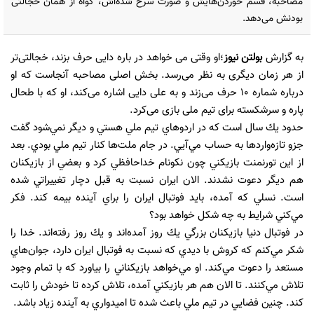
مصاحبه، قسم خوردن‌هایش و صورت سرخ شده‌‌اش، گواه از همان خجالتی
بودنش می‌دهد.
به گزارش
بولتن نیوز
؛او وقتی می خواهد در باره دایی حرف بزند، خجالتی‌تر
از هر زمان دیگری به نظر می‌رسد. بخش اصلی مصاحبه آنجاست که او
درباره شماره 10 حرف می‌زند و به علی دایی اشاره می‌کند، او که با طحال
پاره و سرشکسته برای تیم‌ ملی بازی می‌کرد.
حدود يك سال است كه در اردوهاي تيم ‌ملي هستي و ديگر نمي‌شود گفت
جزو تازه‌واردها به حساب مي‌آيي. در جام ملت‌ها كنار تيم‌ ملي بودي. بعد
از اين تورنمنت بازيكني چون نكونام خداحافظي كرد و بعضي از بازيكنان
هم ديگر دعوت نشدند. الان ايران نسبت به قبل دچار تغييراتي شده
است. نسلي كه آمده، بايد فوتبال ايران را براي آينده بيمه كند. فكر
مي‌كني شرايط به چه شكل خواهد بود؟
در فوتبال دنيا بازيكنان بزرگي يك روز آمده‌اند و يك روز رفته‌اند. خدا را
شكر مي‌كنم كه كروش با ديدي كه نسبت به فوتبال ايران دارد، جوان‌هاي
مستعد را دعوت مي‌كند. او مي‌خواهد بازيكناني را بياورد كه با تمام وجود
تلاش مي‌كنند. تا الان هم هر بازيكني آمده، تلاش كرده تا خودش را ثابت
كند. چنين فضايي در تيم‌ ملي باعث شده تا اميدواري به آينده زياد باشد.