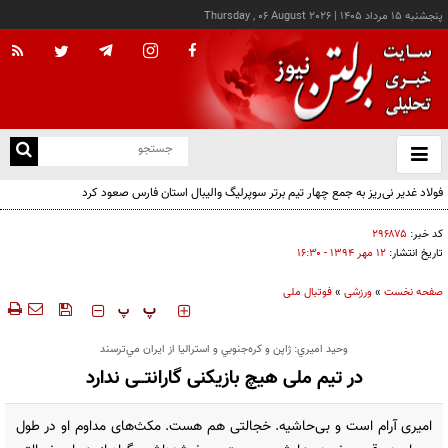
پنجشنبه ۱۵ مرداد ۱۴۰۵
|
Thursday , 06 August 2026
از
و
ته
فولاد غدیر نی‌ریز به جمع چهار تیم برتر سوپرلیگ والیبال استان فارس صعود کرد
ن
نو
کد خبر:
۲۹۶۸۷۵
تاریخ انتشار:
۱۲ مهر ۱۳۹۴ - ۱۶:۳۰
صفحه نخست
»
ورزشی
»
فوتبال ملی
‍‍‍ پ
پ
وحيد اميري: ژاپن و كره‌جنوبي و استراليا از ايران مي‌ترسند
در تیم ‌ملی هیچ بازیکنی گارانتــی ندارد
امیری آرام است و بی‌حاشیه. خجالتی هم هست. مکث‌های مداوم او در طول