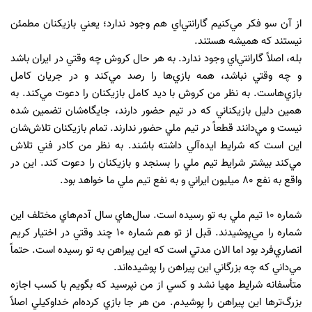
از آن سو فكر مي‌كنيم گارانتي‌اي هم وجود ندارد؛ يعني بازيكنان مطمئن
نيستند كه هميشه هستند.
بله، اصلاً گارانتي‌اي وجود ندارد. به ‌هر ‌حال كروش چه وقتي در ايران باشد
و چه وقتي نباشد، همه بازي‌ها را رصد مي‌كند و در جريان كامل
بازي‌هاست. به نظر من كروش با ديد كامل بازيكنان را دعوت مي‌كند. به
همين دليل بازيكناني كه در تيم حضور دارند، جايگاه‌شان تضمين شده
نيست و مي‌دانند قطعاً در تيم‌ ملي حضور ندارند. تمام بازيكنان تلاش‌شان
اين است كه شرايط ايده‌آلي داشته باشند. به نظر من كادر فني تلاش
مي‌كند بيشتر شرايط تيم ‌ملي را بسنجد و بازيكنان را دعوت كند. اين در
واقع به نفع 80 ميليون ايراني و به نفع تيم‌ ملي ما خواهد بود.
شماره 10 تيم‌ ملي به تو رسيده است. سال‌هاي سال آدم‌هاي مختلف اين
شماره را مي‌پوشيدند. قبل از تو هم شماره 10 چند وقتي در اختيار كريم
انصاري‌فرد بود اما الان مدتي است كه اين پيراهن به تو رسيده است. حتماً
مي‌داني كه چه بزرگاني اين پيراهن را پوشيده‌اند.
متأسفانه شرايط مهيا نشد و كسي از من نپرسيد كه بگويم با كسب اجازه
بزرگ‌ترها اين پيراهن را پوشيدم. من هر جا بازي كرده‌ام خداوكيلي اصلاً