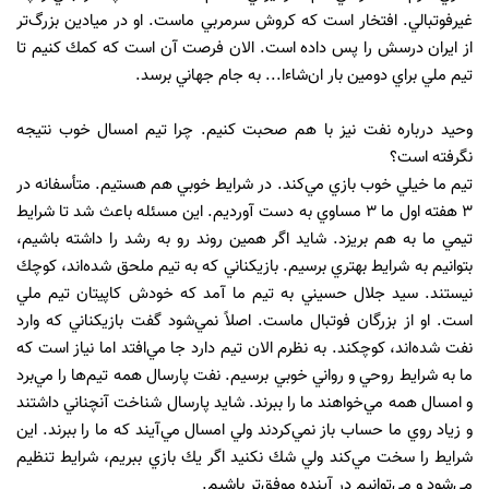
غيرفوتبالي. افتخار است كه كروش سرمربي ماست. او در ميادين بزرگ‌تر
از ايران درسش را پس داده است. الان فرصت آن است كه كمك كنيم تا
تيم‌ ملي براي دومين بار ان‌شاءا... به جام ‌جهاني‌ برسد.
وحيد درباره نفت نيز با هم صحبت كنيم. چرا تيم امسال خوب نتيجه
نگرفته است؟
تيم ما خيلي خوب بازي مي‌كند. در شرايط خوبي هم هستيم. متأسفانه در
3 هفته اول ما 3 مساوي به ‌دست ‌آورديم. اين مسئله باعث شد تا شرايط
تيمي ما به هم بريزد. شايد اگر همين روند رو به رشد را داشته باشيم،
بتوانيم به شرايط بهتري برسيم. بازيكناني كه به تيم ملحق شده‌اند، كوچك
نيستند. سيد جلال حسيني به تيم ما آمد كه خودش كاپيتان تيم ‌ملي
است. او از بزرگان فوتبال ماست. اصلاً نمي‌شود گفت بازيكناني كه وارد
نفت شده‌اند، كوچكند. به نظرم الان تيم دارد جا مي‌افتد اما نياز است كه
ما به شرايط روحي و رواني خوبي برسيم. نفت پارسال همه تيم‌ها را مي‌برد
و امسال همه مي‌خواهند ما را ببرند. شايد پارسال شناخت آنچناني داشتند
و زياد روي ما حساب باز نمي‌كردند ولي امسال مي‌آيند كه ما را ببرند. اين
شرايط را سخت مي‌كند ولي شك نكنيد اگر يك بازي ببريم، شرايط تنظيم
مي‌شود و مي‌توانيم در آينده موفق‌تر باشيم.