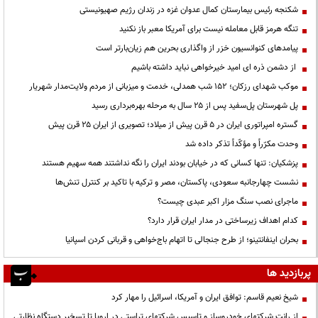
شکنجه رئیس بیمارستان کمال عدوان غزه در زندان رژیم صهیونیستی
تنگه هرمز قابل معامله نیست برای آمریکا معبر باز نکنید
پیامدهای کنوانسیون خزر از واگذاری بحرین هم زیان‌بارتر است
از دشمن ذره ای امید خیرخواهی نباید داشته باشیم
موکب شهدای رزکان؛ ۱۵۲ شب همدلی، خدمت و میزبانی از مردم ولایت‌مدار شهریار
پل شهرستان پل‌سفید پس از ۲۵ سال به مرحله بهره‌برداری رسید
گستره امپراتوری ایران در ۵ قرن پیش از میلاد؛ تصویری از ایران ۲۵ قرن پیش
وحدت مکرّراً و مؤکّداً تذکر داده شد
پزشکیان: تنها کسانی که در خیابان بودند ایران را نگه نداشتند همه سهیم هستند
نشست چهارجانبه سعودی، پاکستان، مصر و ترکیه با تاکید بر کنترل تنش‌ها
ماجرای نصب سنگ مزار اکبر عبدی چیست؟
کدام اهداف زیرساختی در مدار ایران قرار دارد؟
بحران اینفانتینو؛ از طرح جنجالی تا اتهام باج‌خواهی و قربانی کردن اسپانیا
پربازدید ها
شیخ نعیم قاسم: توافق ایران و آمریکا، اسرائیل را مهار کرد
از رانت‌ شرکتهای خودروساز و تاسیس شرکتهای تراستی در اروپا تا تسخیر دستگاه نظارتی