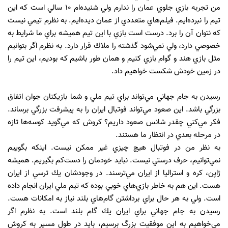
من تجربه بازي جلوي عمان را ندارم ولي شنيده‌ام 10 سالي است كه اين
تيم را نبرده‌ايم. فيلم‌هاي متعددي از عمان ديده‌ايم. به نظرم تيمي نيست
كه نتوان آن را برد. درست است بازي با اين تيم هميشه براي ما شرايط به
خصوصي دارد، ولي نمي‌شود گذشته را ملاك قرار دارد. به نظرم اگر بتوانيم
مثل بازي هند و گوام بازي كنيم و همان ‌طور باشيم كه بوديم، اين تيم را
در زمين خودش شكست خواهيم داد.
رسيدن به جام ‌جهاني‌ مي‌تواند براي تيم ‌ملي و شما بازيكنان جوان اتفاق
بزرگي باشد. اين صعود مي‌تواند فوتبال ايران را به پيشرفت بزرگي برساند.
فكر مي‌كني چقدر شانس صعود داريم؟ كروش كه مي‌گويد كوسه‌ها تازه
در مرحله بعدي در انتظار ما هستند.
به نظر من در فوتبال هيچ چيزي غير ممكن نيست. اينكه بگوييم
نمي‌توانيم، حرف درستي نيست. نبايد خودمان را دست‌كم بگيريم. هميشه
ژاپن، كره و استراليا از ايران مي‌ترسند. در وجودشان يك ترسي از ايران
هست. اين هم به خاطر بازي‌هاي خوبي بوده كه تيم ‌ملي ايران انجام داده
است. ولي به ‌هر‌ حال براي برداشتن گام‌هاي بلند نياز به امكانات هست.
رسيدن به جام ‌جهاني‌ براي ايران يك گام بلند است. به نظرم اگر
مي‌خواهيم به اين موفقيت بزرگ برسيم، بايد در طول مسير به كروش