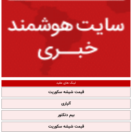
لینک های مفید
قیمت شیشه سکوریت
آلپاری
بیم دتکتور
قیمت شیشه سکوریت