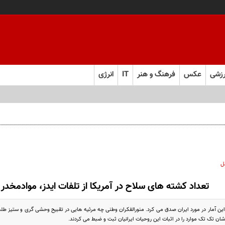
زشی
عکس
فرهنگ و هنر
IT
انرژی
ل
تعداد کشته های سلاح در آمریکا از تلفات ایدز، موادمخدر 
ن آمار در مورد ایران صدق می کرد. منورالفکران وطنی چه مرثیه هایی در تقبیح وحشی گری و ستیز طلب
ان تک تک موارد را در اثبات این روحیات ایرانیان ثبت و ضبط می کردند.