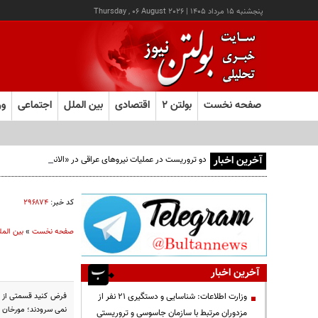
پنجشنبه ۱۵ مرداد ۱۴۰۵
|
Thursday , 06 August 2026
صفحه نخست
بولتن ۲
اقتصادی
بین الملل
اجتماعی
ور
آخرین اخبار
دو تروریست در عملیات نیروهای عراقی در «الانبار» دستگیر شدند
کد خبر:
۲۹۶۸۷۴
صفحه نخست
»
بین المل
آخرین اخبار
فرض کنید قسمتی از ای
وزارت اطلاعات: شناسایی و دستگیری ۲۱ نفر از
نمی سرودند؛ مورخان ش
مزدوران مرتبط با سازمان جاسوسی و تروریستی