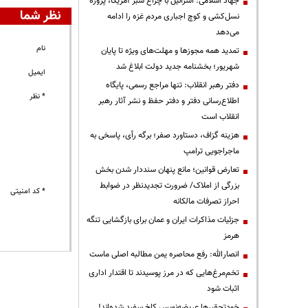
جهاد اسلامی: اسرائیل با چراغ سبز آمریکا، پروژه
نظر شما
نسل‌کشی و کوچ اجباری مردم غزه را ادامه
می‌دهد
نام
تمدید همه مجوزها و مهلت‌های ویژه تا پایان
شهریور؛ بخشنامه جدید دولت ابلاغ شد
ایمیل
دفتر رهبر انقلاب: تنها مراجع رسمی، پایگاه
* نظر
اطلاع‌رسانی دفتر و دفتر حفظ و نشر آثار رهبر
انقلاب است
هزینه گزاف، دستاورد صفر؛ برگه رأی، پاسخی به
ماجراجویی ترامپ
تعارض قوانین؛ مانع پنهان سنددار شدن بخش
بزرگی از املاک/ ضرورت تجدیدنظر در ضوابط
* کد امنیتی
احراز تصرفات مالکانه
جزئیات مذاکرات ایران و عمان برای بازگشایی تنگه
هرمز
انصارالله: رفع محاصره یمن مطالبه اصلی ماست
تخم‌مرغ‌هایی که در مرز پوسیدند تا اقتدار اداری
اثبات شود
خودتحقیرها عریضه‌نویس کاخ سفید شده‌اند!