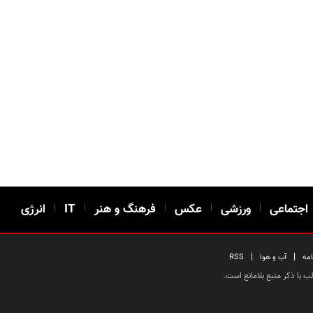
اجتماعی
|
ورزشی
|
عکس
|
فرهنگ و هنر
|
IT
|
انرژی
|
|
امه
آب و هوا
RSS
 با ذکر منبع بلامانع است.