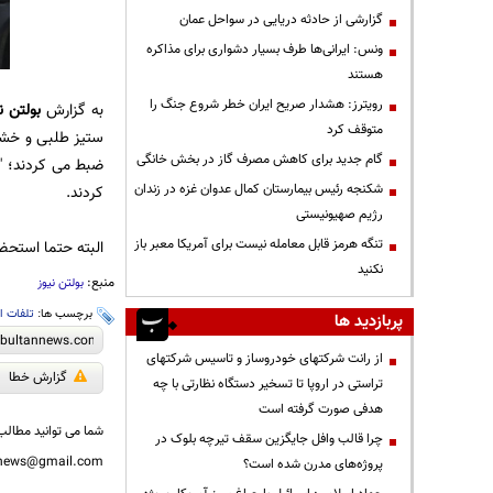
گزارشی از حادثه دریایی در سواحل عمان
ونس: ایرانی‌ها طرف بسیار دشواری برای مذاکره
هستند
رویترز: هشدار صریح ایران خطر شروع جنگ را
به گزارش
بولتن ن
متوقف کرد
ستیز طلبی و خشون
گام جدید برای کاهش مصرف گاز در بخش خانگی
ضبط می کردند؛ "
شکنجه رئیس بیمارستان کمال عدوان غزه در زندان
کردند.
رژیم صهیونیستی
تنگه هرمز قابل معامله نیست برای آمریکا معبر باز
البته حتما استحض
نکنید
منبع:
بولتن نیوز
برچسب ها:
تلفات ا
پربازدید ها
از رانت‌ شرکتهای خودروساز و تاسیس شرکتهای
گزارش خطا
تراستی در اروپا تا تسخیر دستگاه نظارتی با چه
هدفی صورت گرفته است
شما می توانید مطالب 
چرا قالب وافل جایگزین سقف تیرچه بلوک در
nnews@gmail.com
پروژه‌های مدرن شده است؟