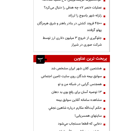
عملیات «نصر ۷» چه هدفی را دنبال می‌کرد؟
زلزله شهر یاسوج را لرزاند
۴۵۰۰ فروند کشتی در بنادر باهنر و شرق هرمزگان
پهلو گرفتند
جلوگیری از خروج ۳ میلیون دلاری ارز توسط
شرکت صوری در شیراز
پربحث ترین عناوین
هشتمین کلان شهر ایران مشخص شد
سوابق بیمه شدگان روی سایت تامین اجتماعی
همجنس گرایی در شبکه من و تو
13 توصیه آسان برای رفع بوی بد دهان
مشاهده سامانه آنلاين سوابق بیمه
حكم آيت‌الله مكارم درباره شاهين نجفي
سایتهای همسریابی!
دعايي كه قطعا مستجاب مي‌شود