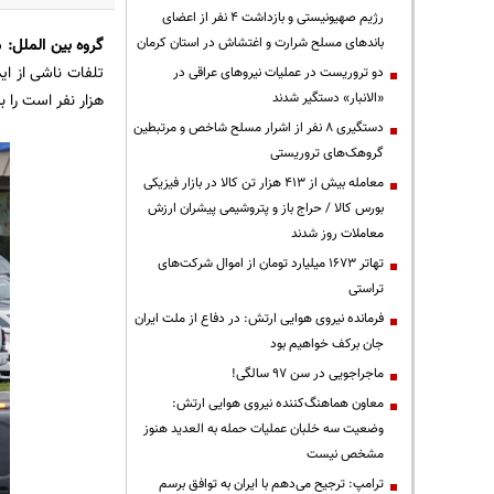
رژیم صهیونیستی و بازداشت ۴ نفر از اعضای
باندهای مسلح شرارت و اغتشاش در استان کرمان
گروه بین الملل
:
تلفات ناشی از ای
دو تروریست در عملیات نیروهای عراقی در
«الانبار» دستگیر شدند
هزار نفر است را ب
دستگیری ۸ نفر از اشرار مسلح شاخص و مرتبطین
گروهک‌های تروریستی
معامله بیش از ۴۱۳ هزار تن کالا در بازار فیزیکی
بورس کالا / حراج باز و پتروشیمی پیشران ارزش
معاملات روز شدند
تهاتر ۱۶۷۳ میلیارد تومان از اموال شرکت‌های
تراستی
فرمانده نیروی هوایی ارتش: در دفاع از ملت ایران
جان برکف خواهیم بود
ماجراجویی در سن ۹۷ سالگی!
معاون هماهنگ‌کننده نیروی هوایی ارتش:
وضعیت سه خلبان عملیات حمله به العدید هنوز
مشخص نیست
ترامپ: ترجیح می‌دهم با ایران به توافق برسم