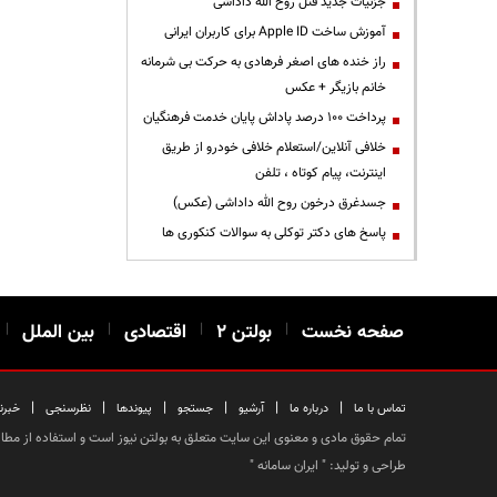
جزئیات جدید قتل روح الله داداشی
آموزش ساخت Apple ID برای کاربران ایرانی
راز خنده های اصغر فرهادی به حرکت بی شرمانه
خانم بازیگر + عکس
پرداخت ۱۰۰ درصد پاداش پایان خدمت فرهنگیان
خلافی آنلاین/استعلام خلافی خودرو از طریق
اینترنت، پیام کوتاه ، تلفن
جسدغرق درخون روح الله داداشی (عکس)
پاسخ های دکتر توکلی به سوالات کنکوری ها
صفحه نخست
|
بولتن ۲
|
اقتصادی
|
بین الملل
|
|
|
|
|
|
|
تماس با ما
درباره ما
آرشیو
جستجو
پیوندها
نظرسنجی
خبرن
تمام حقوق مادی و معنوی این سایت متعلق به بولتن نیوز است و استفاده از مطالب
طراحی و تولید: "
ایران سامانه
"