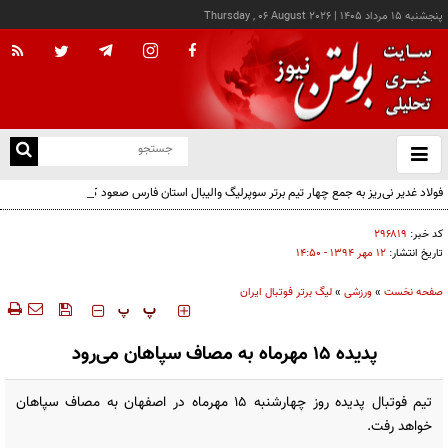
پنجشنبه ۱۵ مرداد ۱۴۰۵
|
Thursday , 06 August 2026
از
و
ته
فولاد غدیر نی‌ریز به جمع چهار تیم برتر سوپرلیگ والیبال استان فارس صعود کرد
ن
نو
کد خبر:
۲۹۶۸۱۹
تاریخ انتشار:
۱۲ مهر ۱۳۹۴ - ۱۴:۵۰
صفحه نخست
»
ورزشی
»
لیگ برتر فوتبال ایران
‍‍‍ پ
پ
پدیده 15 مهرماه به مصاف سپاهان می‌رود
تیم فوتبال پدیده روز چهارشنبه 15 مهرماه در اصفهان به مصاف سپاهان
خواهد رفت.