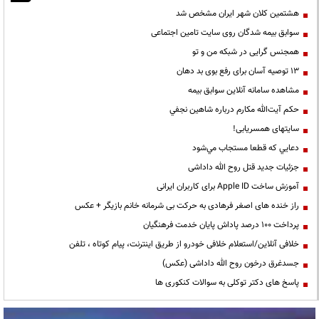
هشتمین کلان شهر ایران مشخص شد
سوابق بیمه شدگان روی سایت تامین اجتماعی
همجنس گرایی در شبکه من و تو
13 توصیه آسان برای رفع بوی بد دهان
مشاهده سامانه آنلاين سوابق بیمه
حكم آيت‌الله مكارم درباره شاهين نجفي
سایتهای همسریابی!
دعايي كه قطعا مستجاب مي‌شود
جزئیات جدید قتل روح الله داداشی
آموزش ساخت Apple ID برای کاربران ایرانی
راز خنده های اصغر فرهادی به حرکت بی شرمانه خانم بازیگر + عکس
پرداخت ۱۰۰ درصد پاداش پایان خدمت فرهنگیان
خلافی آنلاین/استعلام خلافی خودرو از طریق اینترنت، پیام کوتاه ، تلفن
جسدغرق درخون روح الله داداشی (عکس)
پاسخ های دکتر توکلی به سوالات کنکوری ها