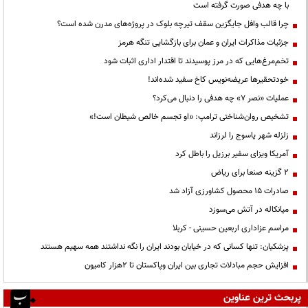
با چه هدفی صورت گرفته است
چرا قالب وافل جایگزین سقف تیرچه بلوک در پروژه‌های مدرن شده است؟
جزئیات مذاکرات ایران و عمان برای بازگشایی تنگه هرمز
تخم‌مرغ‌هایی که در مرز پوسیدند تا اقتدار اداری اثبات شود
خودتحقیرها عریضه‌نویس کاخ سفید شده‌اند!
عملیات «نصر ۷» چه هدفی را دنبال می‌کرد؟
تشخیص روان‌شناختی ترامپ: «او تجسم خالص شیطان است!»
زلزله شهر یاسوج را لرزاند
آمریکا ویزای سفیر برزیل را باطل کرد
۲ گزینه صنعا برای ریاض
صادرات ۱۵ محصول کشاورزی آزاد شد
میانکاله در آتش می‌سوزد
مراسم عزاداری اربعین حسینی - کربلا
پزشکیان: تنها کسانی که در خیابان بودند ایران را نگه نداشتند همه سهیم هستند
افزایش حجم مبادلات تجاری بین ایران وپاکستان تا 2هزار کامیون
پربحث ترین عناوین