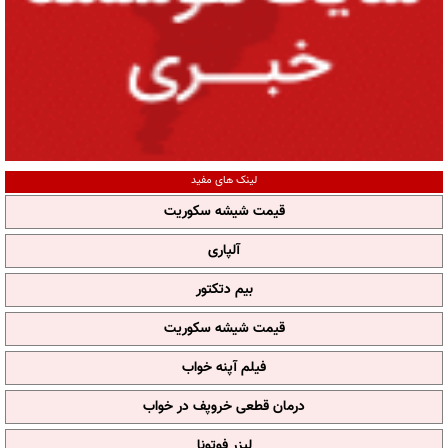
لینک های مفید
قیمت شیشه سکوریت
آلپاری
بیم دتکتور
قیمت شیشه سکوریت
فیلم آپنه خواب
درمان قطعی خروپف در خواب
لیزر فوتونا