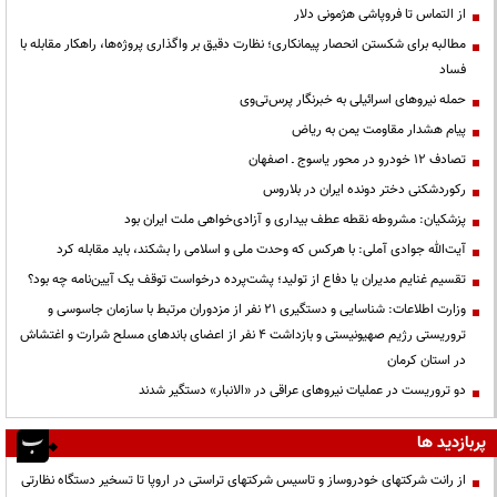
از التماس تا فروپاشی هژمونی دلار
مطالبه برای شکستن انحصار پیمانکاری؛ نظارت دقیق بر واگذاری پروژه‌ها، راهکار مقابله با
فساد
حمله نیروهای اسرائیلی به خبرنگار پرس‌تی‌وی
پیام هشدار مقاومت یمن به ریاض
تصادف ۱۲ خودرو در محور یاسوج ـ اصفهان
رکوردشکنی دختر دونده ایران در بلاروس
پزشکیان: مشروطه نقطه عطف بیداری و آزادی‌خواهی ملت ایران بود
آیت‌الله جوادی آملی: با هرکس که وحدت ملی و اسلامی را بشکند، باید مقابله کرد
تقسیم غنایم مدیران یا دفاع از تولید؛ پشت‌پرده درخواست توقف یک آیین‌نامه چه بود؟
وزارت اطلاعات: شناسایی و دستگیری ۲۱ نفر از مزدوران مرتبط با سازمان جاسوسی و
تروریستی رژیم صهیونیستی و بازداشت ۴ نفر از اعضای باندهای مسلح شرارت و اغتشاش
در استان کرمان
دو تروریست در عملیات نیروهای عراقی در «الانبار» دستگیر شدند
پربازدید ها
از رانت‌ شرکتهای خودروساز و تاسیس شرکتهای تراستی در اروپا تا تسخیر دستگاه نظارتی