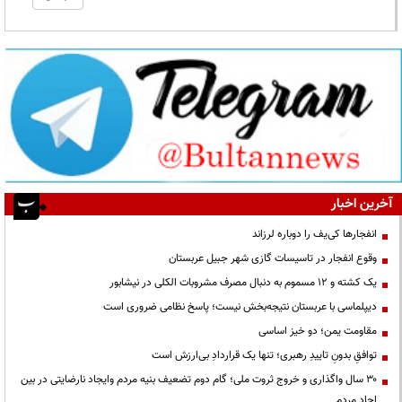
آخرین اخبار
انفجارها کی‌یف را دوباره لرزاند
وقوع انفجار در تاسیسات گازی شهر جبیل عربستان
یک کشته و ۱۲ مسموم به دنبال مصرف مشروبات الکلی در نیشابور
دیپلماسی با عربستان نتیجه‌بخش نیست؛ پاسخ نظامی ضروری است
مقاومت یمن؛ دو خیز اساسی
توافقِ بدونِ تاییدِ رهبری؛ تنها یک قراردادِ بی‌ارزش است
۳۰ سال واگذاری و خروج ثروت ملی؛ گام دوم تضعیف بنیه مردم وایجاد نارضایتی در بین
احاد مردم