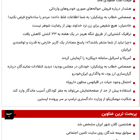
قیمت نفت صعودی ماند
هشدار درباره فروش حواله‌های صوری خودروهای وارداتی
صمصامی خطاب به پزشکیان: به شما اطلاعات غلط دادند؛ مردم را ساده‌لوح فرض نکنید!
خادمیان: هیچ شفیعی برای زن نزد خداوند بهتر از رضایت شوهر نیست
ترافیک کشتیرانی از طریق تنگه هرمز در یک هفته به ۳۳ کشتی کاهش یافت
«چرا نباید از شما متنفر باشند؟»؛ پاسخ معنادار یک کاربر خارجی به قدرت و توانمندی
ایرانیان
آمریکا و اسرائیل سامانه «پیکان» را آزمایش کردند
صمصامی خطاب به پزشکیان: خودتان در مجلس بودید؛ دیدید انتقادات نمایندگان درباره
گران‌سازی ارز بود، نه واگذاری ایران‌خودرو
احتمال وجود حیات در اقیانوس مدفون «اروپا»
استفاده بیش از حد از صفحه‌نمایش می‌تواند به مغز کودکان آسیب ماندگار وارد کند
شکایت نیومکزیکو از وزارت دادگستری ترامپ بر سر پرونده اپستین
پربحث ترین عناوین
هشتمین کلان شهر ایران مشخص شد
سوابق بیمه شدگان روی سایت تامین اجتماعی