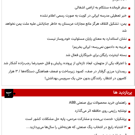
سفر فرمانده سنتکام به اراضی اشغالی
خبر تعطیلی مدرسه ایرانی در کویت به صورت رسمی اعلام نشده
یمن: تشکیل ائتلاف هرگز مانع مجازات عربستان به خاطر جنایاتش علیه ملت یمن نخواهد
شد
نشان استاندارد به معنای پایان مسئولیت خودروساز نیست
غریبه به دادمون نمی‌رسه؛ ایرانی بخریم!
بسته اینترنت رایگان برای خبرنگاران فعال شد
با اعتراف یکی از متهمان، ابعاد تازه‌ای از پرونده ربایش و قتل حمیدرضا رجب‌زاده آشکار شد
ریمـدان؛ مرزی گرفتار در صف، کمبود زیرساخت و ضعف هماهنگی دستگاه‌ها / ۳ هزار
کامیون در انتظار، رانندگان بدون حتی یک سرویس بهداشتی!
پربازدید ها
راهنمای خرید محصولات برق صنعتی ABB
نوشابه رژیمی روی حافظه اثر می‌گذارد
پزشکیان: خدمت بی‌منت و مشارکت مردمی، پایه حل مشکلات کشور است
3 اشتباه رایج در انتخاب رنگ صنعتی که هزینه‌اش را سال‌ها می‌پردازید...