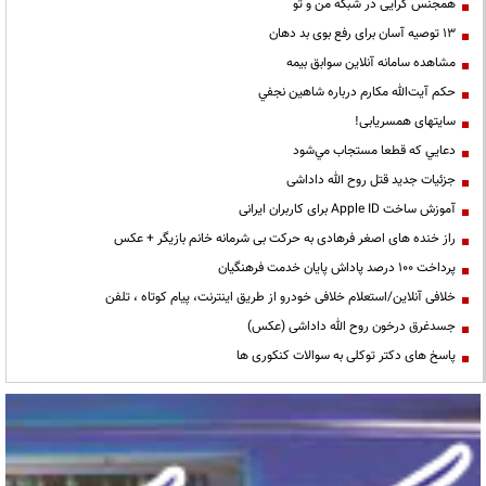
همجنس گرایی در شبکه من و تو
13 توصیه آسان برای رفع بوی بد دهان
مشاهده سامانه آنلاين سوابق بیمه
حكم آيت‌الله مكارم درباره شاهين نجفي
سایتهای همسریابی!
دعايي كه قطعا مستجاب مي‌شود
جزئیات جدید قتل روح الله داداشی
آموزش ساخت Apple ID برای کاربران ایرانی
راز خنده های اصغر فرهادی به حرکت بی شرمانه خانم بازیگر + عکس
پرداخت ۱۰۰ درصد پاداش پایان خدمت فرهنگیان
خلافی آنلاین/استعلام خلافی خودرو از طریق اینترنت، پیام کوتاه ، تلفن
جسدغرق درخون روح الله داداشی (عکس)
پاسخ های دکتر توکلی به سوالات کنکوری ها