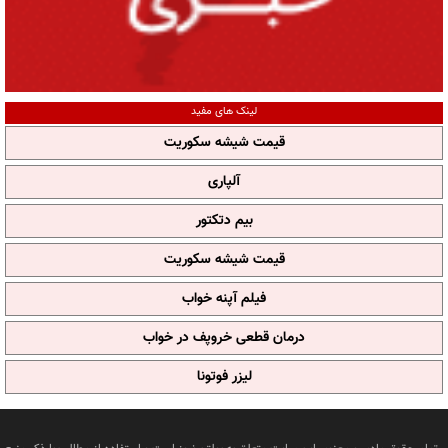
لینک های مفید
قیمت شیشه سکوریت
آلپاری
بیم دتکتور
قیمت شیشه سکوریت
فیلم آپنه خواب
درمان قطعی خروپف در خواب
لیزر فوتونا