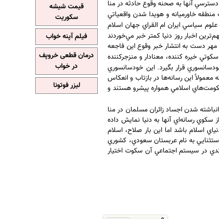
دسترسي آنها به صحنه وقوع حادثه در منا
قیمت شیشه
ك منطقه خاورميانه و هويدا شدن واقعياتي
سکوریت
 علوم سياسي ايران ام القراي جهان اسلام
‌ترين اخبار روز دنيا كمتر خبر مي‌خوردند
فیلم آپنه خواب
وم مهر دست به انتشار خبر وقوع اين فاجعه
درمان قطعی خروپف
سكوتي خيره كننده، معنادار و منزجركننده
در خواب
دسانسوري قرار بگيرد
اين خودسانسوري
.
مولاً اين رسانه‌ها در بازتاب و انعكاس
لیزر فوتونا
حكومت‌هاي اسلامي همواره پيشرو هستند و
باشته شدن اجساد زائران مسلمان در منا
كوي رسانه‌اي آنها به دنيا نمايش داده
اي اسلام باشد اما اين بار صلاح، اسلام
 استثنايي به نام عربستان سعودي، كشوري
ندي در سيستم اجتماعي آن سكوت اختيار