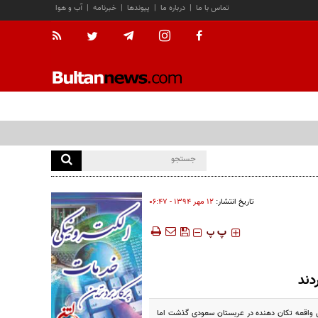
تماس با ما
|
درباره ما
|
پیوندها
|
خبرنامه
|
آب و هوا
تاریخ انتشار:
۱۲ مهر ۱۳۹۴ - ۰۶:۴۷
‍‍‍ پ
پ
دند
مطهر شهداي ايراني در فاجعه منا روز گذشته بر زمين نشست و 11 روز از وقوع اين واقعه تكان دهنده در عربستان سعودي گذشت اما