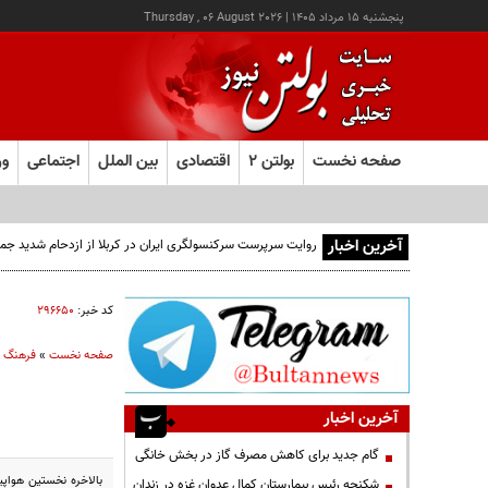
پنجشنبه ۱۵ مرداد ۱۴۰۵
|
Thursday , 06 August 2026
صفحه نخست
بولتن ۲
اقتصادی
بین الملل
اجتماعی
ور
آخرین اخبار
روایت سرپرست سرکنسولگری ایران در کربلا از ازدحام شدید جم
کد خبر:
۲۹۶۶۵۰
صفحه نخست
»
فرهنگ و
آخرین اخبار
گام جدید برای کاهش مصرف گاز در بخش خانگی
شکنجه رئیس بیمارستان کمال عدوان غزه در زندان