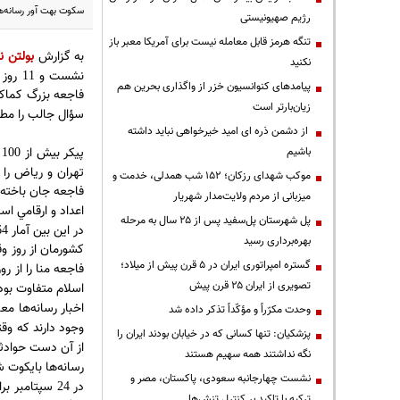
سكوت بهت آور رسانه‌ها
رژیم صهیونیستی
تنگه هرمز قابل معامله نیست برای آمریکا معبر باز
به گزارش
بولتن نی
نکنید
نشست و
روز 
11
پیامدهای کنوانسیون خزر از واگذاری بحرین هم
فاجعه بزرگ كماكا
زیان‌بارتر است
سؤال جالب را مطر
از دشمن ذره ای امید خیرخواهی نباید داشته
پيكر بيش از
باشیم
100
تهران و رياض را 
موکب شهدای رزکان؛ ۱۵۲ شب همدلی، خدمت و
فاجعه جان باخته‌ا
میزبانی از مردم ولایت‌مدار شهریار
اعداد و ارقامي ا
پل شهرستان پل‌سفید پس از ۲۵ سال به مرحله
در اين بين آمار
64
بهره‌برداری رسید
كشورمان از روز وق
گستره امپراتوری ایران در ۵ قرن پیش از میلاد؛
فاجعه منا را از ر
تصویری از ایران ۲۵ قرن پیش
اسلام متفاوت بو
اخبار رسانه‌ها معم
وحدت مکرّراً و مؤکّداً تذکر داده شد
وجود دارند كه وقت
پزشکیان: تنها کسانی که در خیابان بودند ایران را
از آن دست حوادثي
نگه نداشتند همه سهیم هستند
رسانه‌ها بايكوت 
نشست چهارجانبه سعودی، پاکستان، مصر و
در
سپتامبر برا
24
ترکیه با تاکید بر کنترل تنش‌ها