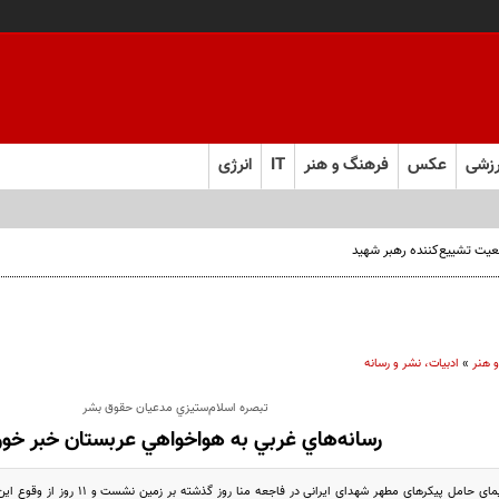
زشی
عکس
فرهنگ و هنر
IT
انرژی
عیت تشییع‌کننده رهبر شهید
 هنر
»
ادبیات، نشر و رسانه
تبصره اسلام‌ستيزي مدعيان حقوق بشر
رسانه‌هاي غربي به هواخواهي عربستان خبر خور
بالاخره نخستين هواپيماي حامل پيكرهاي 