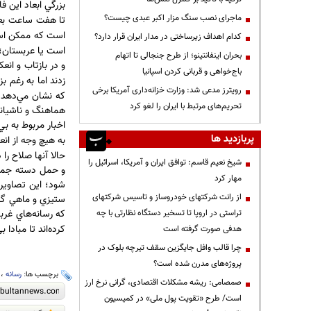
بزرگي ابعاد اين 
ماجرای نصب سنگ مزار اکبر عبدی چیست؟
تا هفت ساعت بع
است كه ممكن است
کدام اهداف زیرساختی در مدار ایران قرار دارد؟
است يا عربستان؛ 
بحران اینفانتینو؛ از طرح جنجالی تا اتهام
و در بازتاب و انع
باج‌خواهی و قربانی کردن اسپانیا
زدند اما به رغم ب
رویترز مدعی شد: وزارت خزانه‌داری آمریکا برخی
كه نشان مي‌دهد چ
تحریم‌های مرتبط با ایران را لغو کرد
هماهنگ و ناشيانه
اخبار مربوط به ب
پربازدید ها
به هيچ وجه از انع
حالا آنها صلاح را 
شیخ نعیم قاسم: توافق ایران و آمریکا، اسرائیل را
و حمل دسته جمعي 
مهار کرد
شود؛ اين تصاوير 
از رانت‌ شرکتهای خودروساز و تاسیس شرکتهای
ستيزي و ماهي گرف
كه رسانه‌هاي غر
تراستی در اروپا تا تسخیر دستگاه نظارتی با چه
كرده‌اند تا مباد
هدفی صورت گرفته است
چرا قالب وافل جایگزین سقف تیرچه بلوک در
پروژه‌های مدرن شده است؟
برچسب ها:
رسانه
،
صمصامی: ریشه مشکلات اقتصادی، گرانی نرخ ارز
است/ طرح «تقویت پول ملی» در کمیسیون