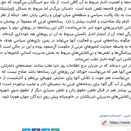
فاجعه و اهميت اخبار مربوط به آن كافي است
از يك سو خبرنگاران مي‌گويند كه حق 
.
د از وقوع فاجعه نقض شده است
داستان بزرگ‌تر اما مربوط به مسائل ژئوپليتي
.
 به يك رقابت سياسي و منطقه‌اي ميان تهران و رياض پايان دهد
اينكه از نظر
.
كدام يك صلاحيت و كفايت بيشتر را دارد
رسانه‌هاي غربي كه معمولاً در پوشش مهم
.
كاس تازه‌ترين‌هاي حوزه خبر جا مي‌ماندند؛ اكثر اين رسانه‌ها در روزهاي دوم يا س
زرگي ابعاد آن از انتشار اخبار تكميلي مربوط به آن در روزهاي بعد خودداري كرده‌اند
.
گونه رسانه‌هاي غربي و فعاليت آنها مي‌تواند در زمين بازي‌هاي سياسي هدف خو
 به واسطه حمايت كشورهاي غربي از حكومت آل‌سعود بوده و اين در حالي است كه مع
ي‌برنامگي‌ها و نقص‌ها و بي‌كفايتي‌هاي مربوط به بخش مديريت انساني كشورها و 
كاس اين گونه اخبار عقب نمي‌مانند
.
در اين ديده‌اند كه در جريان درج اطلاعات روز دنيا عقب بمانند
صحنه‌هاي دلخراش ان
.
آنها هم كه مي‌توانست خوراك اين روزهاي اين رسانه‌ها باشد صلاح نيست كه از س
مي‌توانست هم جهت با تلاش آنها براي نمايش چهره‌اي بي‌نظم و آنارشيست از دني
تن از آب گل آلود براي رسانه‌هاي غربي به تبصره‌اي نادر و عجيب برخورده است؛
بي پيشتر هم در قبال نقض حقوق زنان و نقض بسياري ديگر از حقوق بدوي شهرو
ا بي‌كفايتي‌هاي مديريتي شريكشان در خاورميانه پيش روي ديدگان جهان هويدا شود
.
غربی
،
عربستان سعودی