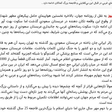
ي غربي در قبال اين بي‌كفايتي و فاجعه بزرگ كماكان ادامه دارد...
وز
به نقل از روزنامه جوان، بالاخره نخستين هواپيماي حامل پيكرهاي مطهر شهداي 
از وقوع اين واقعه تكان دهنده در عربستان سعودي گذشت اما سكوت بهت آور رس
ن ادامه دارد؛ سكوت رسانه‌هاي غربي به جانبداري عربستان سعودي از روز دوم بع
ح مي‌كند كه در صورت معكوس بودن شرايط، نحوه پرداخت اين رسانه‌ها به چنين ح
زائر ايراني جان باخته در عربستان سعودي روز گذشته به تهران رسيد آن هم به ف
تشديد كرد و دو كشور را به جنگ نيابتي كلمات واداشت
مقامات عربستان سعودي 
.
ند اين در حالي است كه منابع پزشكي در گفت‌وگو با شبكه الجزيره گفته‌اند كه آمار
ست كه از سوي مقامات سعودي اعلام مي‌شود
آمار كشته شدگان قطعاً بيش از
1000
.
كشته در ميان زائران ايراني حج تمتع امسال نشان مي‌دهد كه ايران در بين ساير ك
4
وع اين حادثه به انتشار اخبار آن پرداختند؛ روزنامه‌ها نيز با دو روز تأخير و همزمان
وز شنبه چهارم مهرماه منتشر كردند اما شيوه پرداخت رسانه‌هاي غربي و عربي به اين
ده است
.
ولاً تازه‌هايي فراتر از آنچه كه چشم‌ها ديده را پيش رو مي‌گذارد و از داستاني بزرگ‌ت
ي مردم به دنبال پوشش رسانه‌اي آنها مي‌گردند به چيز تازه‌اي دست پيدا نمي‌كنند
.
 است كه مردم جهان غرب نمي‌توانند اطلاعات تكميلي مربوط به آن را از طريق رسا
شده است
.
بر با دوم مهر سال جاري اما دنياي اسلام با بزرگ‌ترين فاجعه
سال گذشته خود 
25