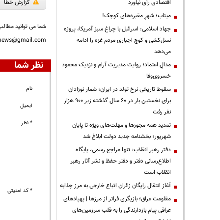
اقتصادی رأی نیاورد
گزارش خطا
میناب؛ شهرِ مقبره‌های کوچک!
شما می توانید مطالب 
جهاد اسلامی: اسرائیل با چراغ سبز آمریکا، پروژه
نسل‌کشی و کوچ اجباری مردم غزه را ادامه
nnews@gmail.com
می‌دهد
نظر شما
مدالِ اعتماد؛ روایت مدیریت آرام و نزدیک محمود
خسروی‌وفا
نام
سقوط تاریخی نرخ تولد در ایران؛ شمار نوزادان
برای نخستین بار در ۶۰ سال گذشته زیر ۹۰۰ هزار
ایمیل
نفر رفت
* نظر
تمدید همه مجوزها و مهلت‌های ویژه تا پایان
شهریور؛ بخشنامه جدید دولت ابلاغ شد
دفتر رهبر انقلاب: تنها مراجع رسمی، پایگاه
اطلاع‌رسانی دفتر و دفتر حفظ و نشر آثار رهبر
انقلاب است
آغاز انتقال رایگان زائران اتباع خارجی به مرز چذابه
* کد امنیتی
مقاومت عراق؛ بازیگری فراتر از مرزها | پهپادهای
عراقی پیام بازدارندگی را به قلب سرزمین‌های