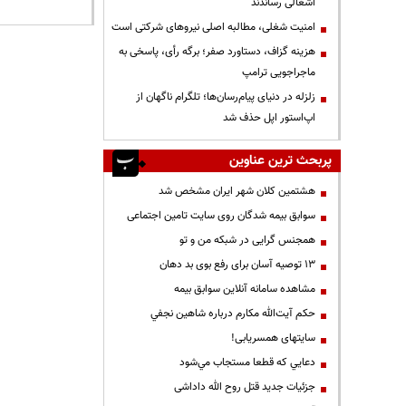
اشغالی رساندند
‌امنیت شغلی، مطالبه اصلی نیروهای شرکتی است
هزینه گزاف، دستاورد صفر؛ برگه رأی، پاسخی به
ماجراجویی ترامپ
زلزله در دنیای پیام‌رسان‌ها؛ تلگرام ناگهان از
اپ‌استور اپل حذف شد
پربحث ترین عناوین
هشتمین کلان شهر ایران مشخص شد
سوابق بیمه شدگان روی سایت تامین اجتماعی
همجنس گرایی در شبکه من و تو
13 توصیه آسان برای رفع بوی بد دهان
مشاهده سامانه آنلاين سوابق بیمه
حكم آيت‌الله مكارم درباره شاهين نجفي
سایتهای همسریابی!
دعايي كه قطعا مستجاب مي‌شود
جزئیات جدید قتل روح الله داداشی