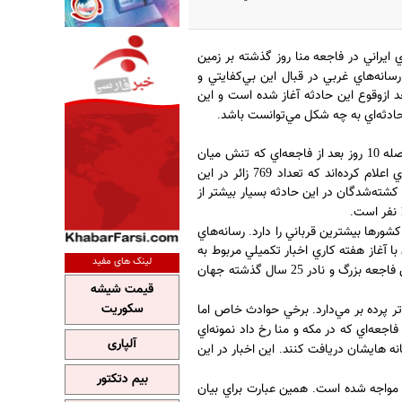
ايراني در فاجعه منا روز گذشته بر زمين
انه‌هاي غربي در قبال اين بي‌كفايتي و
د ازوقوع اين حادثه آغاز شده است و اين
ادثه‌اي به چه شكل مي‌توانست باشد
.
اصله
روز بعد از فاجعه‌اي كه تنش ميان
10
اعلام كرده‌اند كه تعداد
زائر در اين
769
 كشته‌شدگان در اين حادثه بسيار بيشتر از
نفر است
.
شورها بيشترين قرباني را دارد
رسانه‌هاي
.
 با آغاز هفته كاري اخبار تكميلي مربوط به
لینک های مفید
 فاجعه بزرگ و نادر
سال گذشته جهان
25
قیمت شیشه
سکوریت
ر پرده بر مي‌دارد
برخي حوادث خاص اما
.
فاجعه‌اي كه در مكه و منا رخ داد نمونه‌اي
آلپاری
نه هايشان دريافت كنند
اين اخبار در اين
.
بیم دتکتور
مواجه شده است
همين عبارت براي بيان
.