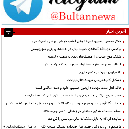
آخرین اخبار
دکتر محسن رضایی، نماینده رهبر انقلاب در شورای عالی امنیت ملی
واکنش حزب‌الله گنجاندن جنوب لبنان در نقشه‌های رژیم صهیونیستی
شلیک موج جدیدی از موشک‌های یمن به سمت «المخا»
اعطای زمین ۲۰۰ متری به خانواده‌های دارای ۳ فرزند و بیش
۱۴ میلیون مجرد در کشور داریم
تشکیل کمیته بررسی کیوسک‌های پایتخت
عالم اهل سنت مهاباد : اربعین حسینی جلوه وحدت اسلامی است
یحیی سریع: ارتش یمن مزدوران وابسته به عربستان را در تعز هدف گرفت
دیدار و گفتگوی رئیس‌جمهور با رهبر معظم انقلاب درباره مسائل اقتصادی و نظامی کشور
حمله مسلحانه به قهوه‌خانه‌ای در زاهدان؛ ۲ نفر جان باختند
نماینده ای که به دلیل مشکلات مالی موبایلش را فروخت
۵ متهم در پرونده قتل حمیدرضا رجب‌زاده دستگیر شدند/ یک زن در میان دستگیرشدگان +