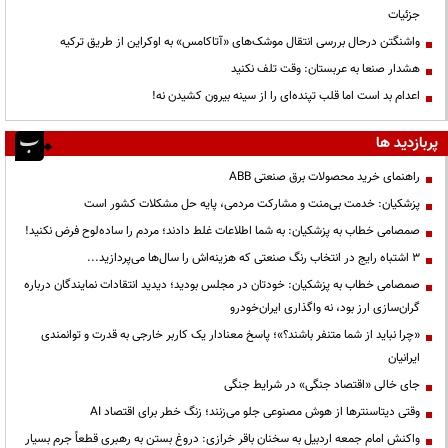
جزئیات
واشنگتن درحال بررسی انتقال موشک‌های «آتاکامس» به اوکراین از طریق ترکیه
هشدار صنعا به عربستان: وقت تلف نکنید
اعدام بد است اما قلب تپنده‌ای را از سینه بیرون کشیدن نه!
پربازدید ها
راهنمای خرید محصولات برق صنعتی ABB
پزشکیان: خدمت بی‌منت و مشارکت مردمی، پایه حل مشکلات کشور است
صمصامی خطاب به پزشکیان: به شما اطلاعات غلط دادند؛ مردم را ساده‌لوح فرض نکنید!
3 اشتباه رایج در انتخاب رنگ صنعتی که هزینه‌اش را سال‌ها می‌پردازید...
صمصامی خطاب به پزشکیان: خودتان در مجلس بودید؛ دیدید انتقادات نمایندگان درباره
گران‌سازی ارز بود، نه واگذاری ایران‌خودرو
«چرا نباید از شما متنفر باشند؟»؛ پاسخ معنادار یک کاربر خارجی به قدرت و توانمندی
ایرانیان
جای خالی «اقتصاد جنگی» در شرایط جنگی
وقتی دیتاسنترها از هوش مصنوعی جلو می‌زنند؛ زنگ خطر برای اقتصاد AI
واکنش امام جمعه اردبیل به سخنان باقر خرازی: دروغ بستن به رهبری قطعاً جرم بسیار