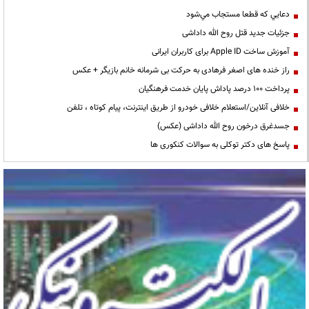
دعايي كه قطعا مستجاب مي‌شود
جزئیات جدید قتل روح الله داداشی
آموزش ساخت Apple ID برای کاربران ایرانی
راز خنده های اصغر فرهادی به حرکت بی شرمانه خانم بازیگر + عکس
پرداخت ۱۰۰ درصد پاداش پایان خدمت فرهنگیان
خلافی آنلاین/استعلام خلافی خودرو از طریق اینترنت، پیام کوتاه ، تلفن
جسدغرق درخون روح الله داداشی (عکس)
پاسخ های دکتر توکلی به سوالات کنکوری ها