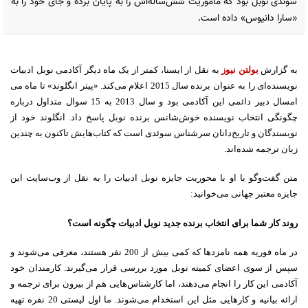
سوئدی نوبل بود که ماموریت شش‌ساله‌اش را به پایان برده و جای خود را به
«سارا دانیوس» داده است.
به گزارش
بولتن نیوز
به نقل از ایسنا، کمتر از یک ماه دیگر آکادمی نوبل ادبیات
نویسنده‌ای را به عنوان برنده سال 2015 اعلام می‌کند. «پیتر انگلوند» تا ماه می
امسال دبیر دائمی این آکادمی بود و سال 2013 به 15 سوال متداول درباره
چگونگی انتخاب نویسنده خوش‌شانس برنده نوبل پاسخ داد. انگلوند خود از
نویسندگان و تاریخ‌دانان سرشناس سوئدی است که کتاب‌هایش تاکنون به چندین
زبان ترجمه شده‌اند.
متن گفت‌وگو با او با محوریت جایزه نوبل ادبیات را به نقل از وب‌سایت این
جایزه معتبر جهانی می‌خوانید:
روند کار شما برای انتخاب برنده جدید نوبل ادبیات چگونه است؟
در ماه فوریه همه نامزدها که کمی بیش از 200 نفر هستند، معرفی می‌شوند و
سپس از سوی اعضای کمیته نوبل مورد بررسی قرار می‌گیرند. کارمندان خود
آکادمی این کار را انجام می‌دهند، اما کارشناس‌هایی هم از بیرون برای ترجمه و
ارائه بیانیه و کارهایی مثل این استخدام می‌شوند. ما اول لیستی 20 نفره تهیه