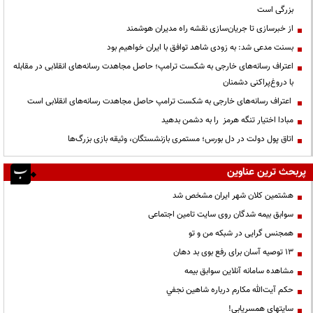
بزرگی است
از خبرسازی تا جریان‌سازی نقشه راه مدیران هوشمند
بسنت مدعی شد: به زودی شاهد توافق با ایران خواهیم بود
اعتراف رسانه‌های خارجی به شکست ترامپ؛ حاصل مجاهدت رسانه‌های انقلابی در مقابله
با دروغ‌پراکنی دشمنان
اعتراف رسانه‌های خارجی به شکست ترامپ حاصل مجاهدت رسانه‌های انقلابی است
مبادا اختیار تنگه هرمز را به دشمن بدهید
اتاق پول دولت در دل بورس؛ مستمری بازنشستگان، وثیقه بازی بزرگ‌ها
پربحث ترین عناوین
هشتمین کلان شهر ایران مشخص شد
سوابق بیمه شدگان روی سایت تامین اجتماعی
همجنس گرایی در شبکه من و تو
13 توصیه آسان برای رفع بوی بد دهان
مشاهده سامانه آنلاين سوابق بیمه
حكم آيت‌الله مكارم درباره شاهين نجفي
سایتهای همسریابی!