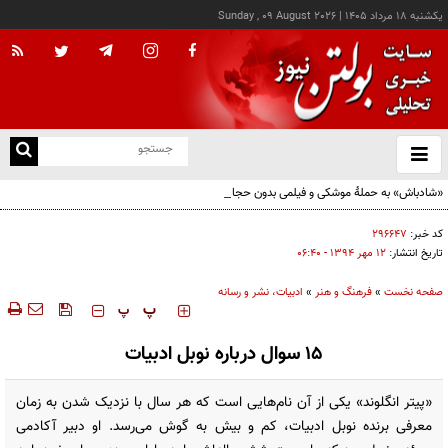
يکشنبه ۱۸ مرداد ۱۴۰۵
|
Sunday , 09 August 2026
از
و
ته
«شادباش» به حملۀ موشکی و فیلمی بدون حجاب؛ روایت تناقض‌های محسن قرایی
ن
نو
کد خبر:
۲۹۶۶۴۷
تاریخ انتشار:
۱۲ مهر ۱۳۹۴ - ۰۶:۴۰
صفحه نخست
»
فرهنگ و هنر
»
ادبیات، نشر و رسانه
‍‍‍ پ
پ
15 سوال درباره نوبل ادبیات
«پیتر انگلوند» یکی از آن نام‌هایی است که هر سال با نزدیک شدن به زمان
معرفی برنده نوبل ادبیات، کم و بیش به گوش می‌رسد. او دبیر آکادمی