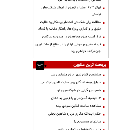
تهاتر ۱۶۷۳ میلیارد تومان از اموال شرکت‌های
تراستی
مطالبه برای شکستن انحصار پیمانکاری؛ نظارت
دقیق بر واگذاری پروژه‌ها، راهکار مقابله با فساد
فرق است میان مجاهدان در میدان و ساکتین
فرمانده نیروی هوایی ارتش: در دفاع از ملت ایران
جان برکف خواهیم بود
پربحث ترین عناوین
هشتمین کلان شهر ایران مشخص شد
سوابق بیمه شدگان روی سایت تامین اجتماعی
همجنس گرایی در شبکه من و تو
13 توصیه آسان برای رفع بوی بد دهان
مشاهده سامانه آنلاين سوابق بیمه
حكم آيت‌الله مكارم درباره شاهين نجفي
سایتهای همسریابی!
دعايي كه قطعا مستجاب مي‌شود