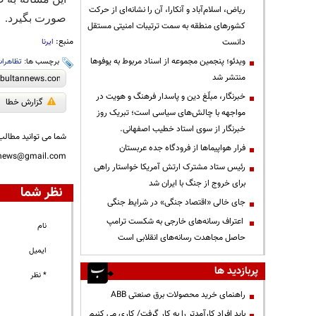
ریاض، اسلام‌آباد و آنکارا، آن را نشانه‌ای از حرکت
صورت بگیرد.
کشورهای منطقه به سمت ترتیبات امنیتی مستقل
منبع:
دانست
ایرنا
ویدئو؛ پنجمین مجموعه از اسناد مربوط به یوفوها
برچسب ها:
تظاهرا
منتشر شد
خبرنگار، مبلّغ دین و پاسدار فرهنگ و هویت در
گزارش خطا
مواجهه با چالش‌های سیاسی است؛ تبریک روز
خبرنگار از سوی استاد خطیب اصفهانی.
شما می توانید مطالب 
فرار هواپیماها از فرودگاه جده عربستان
nnews@gmail.com
رئیس ستاد مشترک ارتش آمریکا خواستار راهی
برای خروج از جنگ با ایران شد
نظر شما
جای خالی «اقتصاد جنگی» در شرایط جنگی
اعتراف رسانه‌های خارجی به شکست ترامپ
نام
حاصل مجاهدت رسانه‌های انقلابی است
ایمیل
پربازدید ها
* نظر
راهنمای خرید محصولات برق صنعتی ABB
باید افراد کارآمدتر را به کار گرفت/ کاری می کنیم