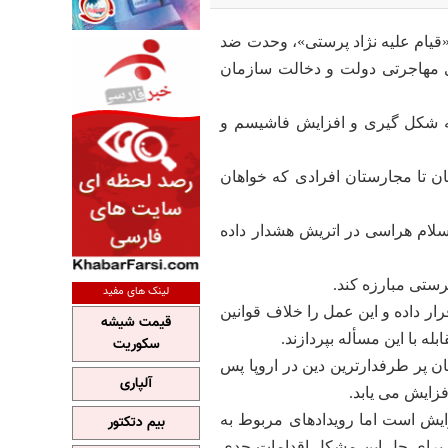
 «قیام علیه نژاد پرستی»، وحدت ضد
ی مهاجرتی دولت و دخالت سازمان
به شکل گیری و افزایش فاشیسم و
مان تا مجارستان افرادی که خواهان
اسلام هراسی در اتریش هشدار داده
رستی مبارزه کند.
لینک های مفید
قرار داده و این عمل را خلاف قوانین
قیمت شیشه
ه با این مسأله بپردازند.
سکوریت
ان پر طرفدارترین دین در اروپا پس
آلپاری
زایش می یابد.
ایش است اما رویدادهای مربوط به
بیم دتکتور
د برای حل این مشکل اقدامات جدی