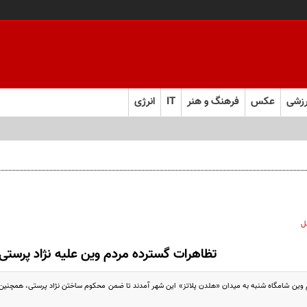
زشی
عکس
فرهنگ و هنر
IT
انرژی
ام سیاره آمده؟!
ل
تظاهرات گسترده مردم وین علیه نژاد پرستی
دم وین شامگاه شنبه به میدان «هلدن پلاتز» این شهر آمدند تا ضمن محکوم ساختن نژاد پرستی، همچنین 