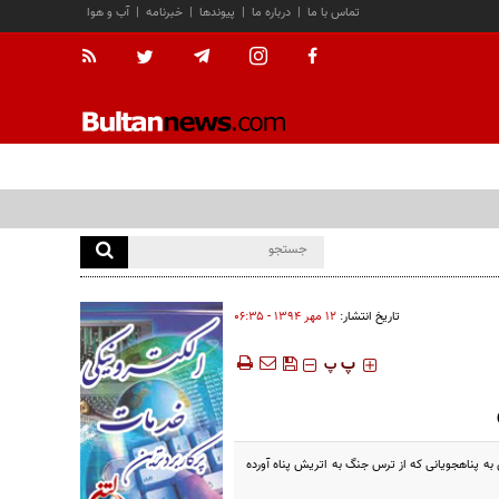
تماس با ما
|
درباره ما
|
پیوندها
|
خبرنامه
|
آب و هوا
تاریخ انتشار:
۱۲ مهر ۱۳۹۴ - ۰۶:۳۵
‍‍‍ پ
پ
به پناهجویانی که از ترس جنگ به اتریش پناه آورده