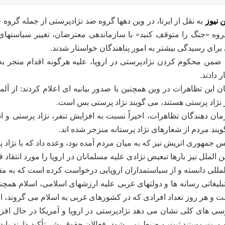
ن نیوز
به نقل از ایرنا، در وین دهها گروه ضد نژادپرستی از جمله گروه
روه «جنگ را متوقف کنید» با سازماندهی معترضان، تغییر سیاستها
 برای رسیدگی بیشتر به امور پناهندگان خواستار شدند.
 ضمن محکوم کردن نژادپرستی در اروپا، علیه هرگونه اقدام منجر 
 دادند.
 این تظاهرات در وین همچنین با صدور بیانیه ای اعلام کردند: از آل
 نژاد پرستی هستند، می گویند نژاد پرستی بس است.
مان دهندگان تظاهرات، اخیراً نسبت به افزایش تنفر، نژاد پرستی و 
گویند مردم از شعارهای نژاد پرستانه منزجر شده اند.
س جمهوری اتریش نیز که به میان مردم آمده بود، وعده داد که با نژاد پ
الملل نیز بارها تبعیض نژادی علیه مسلمانان در اروپا را مورد انتقاد 
مللی دانسته و از سیاستمداران اروپایی درخواست کرده است که به مقابل
بلیغاتی رسانه ها و دولتهای غربی علیه ارزشهای اسلامی، اسلام همچن
و هر روز تعداد افرادی که در کشورهای غربی به اسلام می گروند، اف
سی های کلی نشان می دهد نژادپرستی در اروپا و آمریکا در حال افز
صورت مستند ثبت و ضبط نمی شود. فعالان حقوق بشر تأکید دارند بای