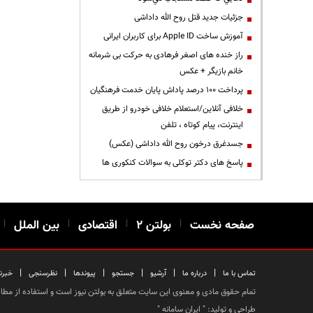
جزئیات جدید قتل روح الله داداشی
آموزش ساخت Apple ID برای کاربران ایرانی
راز خنده های اصغر فرهادی به حرکت بی شرمانه
خانم بازیگر + عکس
پرداخت ۱۰۰ درصد پاداش پایان خدمت فرهنگیان
خلافی آنلاین/استعلام خلافی خودرو از طریق
اینترنت، پیام کوتاه ، تلفن
جسدغرق درخون روح الله داداشی (عکس)
پاسخ های دکتر توکلی به سوالات کنکوری ها
صفحه نخست
|
بولتن ۲
|
اقتصادی
|
بین الملل
|
|
|
|
|
|
|
تماس با ما
درباره ما
آرشیو
جستجو
پیوندها
نظرسنجی
خبرن
تمام حقوق مادی و معنوی این سایت متعلق به بولتن نیوز است و استفاده از مطالب
طراحی و تولید: "
ایران سامانه
"