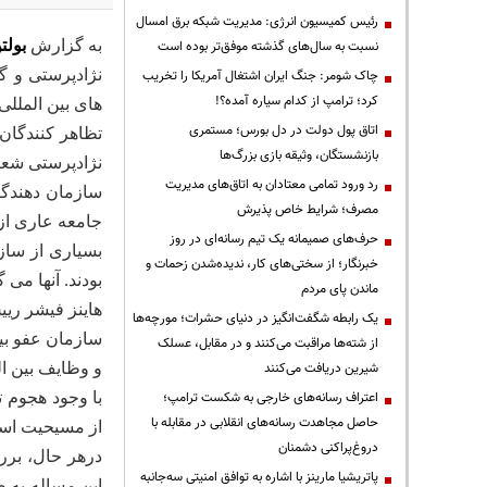
رئیس کمیسیون انرژی: مدیریت شبکه برق امسال
به گزارش
بولت
نسبت به سال‌های گذشته موفق‌تر بوده است
نژادپرستی و گ
چاک شومر: جنگ ایران اشتغال آمریکا را تخریب
کرد؛ ترامپ از کدام سیاره آمده؟!
های بین المللی
اتاق پول دولت در دل بورس؛ مستمری
تظاهر کنندگان
بازنشستگان، وثیقه بازی بزرگ‌ها
نژادپرستی شعار
رد ورود تمامی معتادان به اتاق‌های مدیریت
سازمان دهندگان
مصرف؛ شرایط خاص پذیرش
جامعه عاری از
حرف‌های صمیمانه یک تیم رسانه‌ای در روز
بسیاری از ساز
خبرنگار؛ از سختی‌های کار، ندیده‌شدن زحمات و
بودند. آنها می 
ماندن پای مردم
هاینز فیشر ریی
یک رابطه شگفت‌انگیز در دنیای حشرات؛ مورچه‌ها
سازمان عفو بین 
از شته‌ها مراقبت می‌کنند و در مقابل، عسلک
شیرین دریافت می‌کنند
و وظایف بین ال
اعتراف رسانه‌های خارجی به شکست ترامپ؛
با وجود هجوم ت
حاصل مجاهدت رسانه‌های انقلابی در مقابله با
از مسیحیت است 
دروغ‌پراکنی دشمنان
درهر حال، برر
پاتریشیا مارینز با اشاره به توافق امنیتی سه‌جانبه
این مساله به 