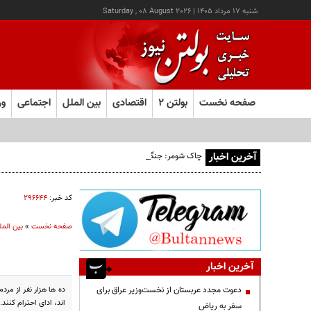
شنبه ۱۷ مرداد ۱۴۰۵
|
Saturday , 08 August 2026
صفحه نخست
بولتن ۲
اقتصادی
بین الملل
اجتماعی
ور
آخرین اخبار
چاک شومر: جنگ ایران اشتغال آمریکا را تخریب کرد؛ ترامپ از کد
کد خبر:
۲۹۶۶۴۴
صفحه نخست
»
بین المل
آخرین اخبار
ده ها هزار نفر از مر
دعوت مجدد عربستان از نخست‌وزیر عراق برای
اند، ادای احترام کنند.
سفر به ریاض