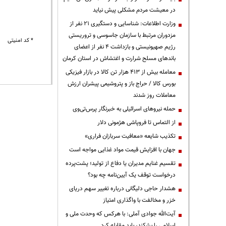
در معیشت مردم مشکلی پیش نیاید
وزارت اطلاعات: شناسایی و دستگیری ۲۱ نفر از
مزدوران مرتبط با سازمان جاسوسی و تروریستی
* کد امنیتی
رژیم صهیونیستی و بازداشت ۴ نفر از اعضای
باندهای مسلح شرارت و اغتشاش در استان کرمان
معامله بیش از ۴۱۳ هزار تن کالا در بازار فیزیکی
بورس کالا / حراج باز و پتروشیمی پیشران ارزش
معاملات روز شدند
حمله نیروهای اسرائیلی به خبرنگار پرس‌تی‌وی
از التماس تا فروپاشی هژمونی دلار
تکذیب شایعه «معافیت سربازان فراری»
جهان با افزایش قیمت مواد غذایی مواجه است
تقسیم غنایم مدیران یا دفاع از تولید؛ پشت‌پرده
درخواست توقف یک آیین‌نامه چه بود؟
هشدار حاجی دلیگانی درباره تغییر سهم دریای
خزر و مخالفت با واگذاری امتیاز
آیت‌الله جوادی آملی: با هرکس که وحدت ملی و
اسلامی را بشکند، باید مقابله کرد