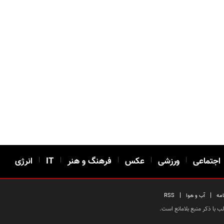
اجتماعی
|
ورزشی
|
عکس
|
فرهنگ و هنر
|
IT
|
انرژی
|
|
امه
آب و هوا
RSS
 با ذکر منبع بلامانع است.