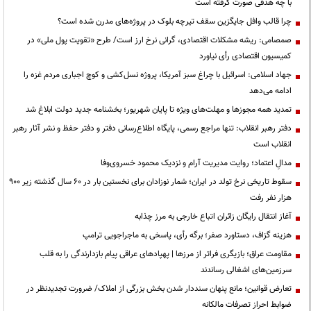
با چه هدفی صورت گرفته است
چرا قالب وافل جایگزین سقف تیرچه بلوک در پروژه‌های مدرن شده است؟
صمصامی: ریشه مشکلات اقتصادی، گرانی نرخ ارز است/ طرح «تقویت پول ملی» در
کمیسیون اقتصادی رأی نیاورد
جهاد اسلامی: اسرائیل با چراغ سبز آمریکا، پروژه نسل‌کشی و کوچ اجباری مردم غزه را
ادامه می‌دهد
تمدید همه مجوزها و مهلت‌های ویژه تا پایان شهریور؛ بخشنامه جدید دولت ابلاغ شد
دفتر رهبر انقلاب: تنها مراجع رسمی، پایگاه اطلاع‌رسانی دفتر و دفتر حفظ و نشر آثار رهبر
انقلاب است
مدالِ اعتماد؛ روایت مدیریت آرام و نزدیک محمود خسروی‌وفا
سقوط تاریخی نرخ تولد در ایران؛ شمار نوزادان برای نخستین بار در ۶۰ سال گذشته زیر ۹۰۰
هزار نفر رفت
آغاز انتقال رایگان زائران اتباع خارجی به مرز چذابه
هزینه گزاف، دستاورد صفر؛ برگه رأی، پاسخی به ماجراجویی ترامپ
مقاومت عراق؛ بازیگری فراتر از مرزها | پهپادهای عراقی پیام بازدارندگی را به قلب
سرزمین‌های اشغالی رساندند
تعارض قوانین؛ مانع پنهان سنددار شدن بخش بزرگی از املاک/ ضرورت تجدیدنظر در
ضوابط احراز تصرفات مالکانه