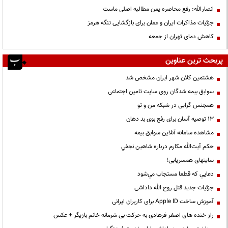
انصارالله: رفع محاصره یمن مطالبه اصلی ماست
جزئیات مذاکرات ایران و عمان برای بازگشایی تنگه هرمز
کاهش دمای تهران از جمعه
پربحث ترین عناوین
هشتمین کلان شهر ایران مشخص شد
سوابق بیمه شدگان روی سایت تامین اجتماعی
همجنس گرایی در شبکه من و تو
13 توصیه آسان برای رفع بوی بد دهان
مشاهده سامانه آنلاين سوابق بیمه
حكم آيت‌الله مكارم درباره شاهين نجفي
سایتهای همسریابی!
دعايي كه قطعا مستجاب مي‌شود
جزئیات جدید قتل روح الله داداشی
آموزش ساخت Apple ID برای کاربران ایرانی
راز خنده های اصغر فرهادی به حرکت بی شرمانه خانم بازیگر + عکس