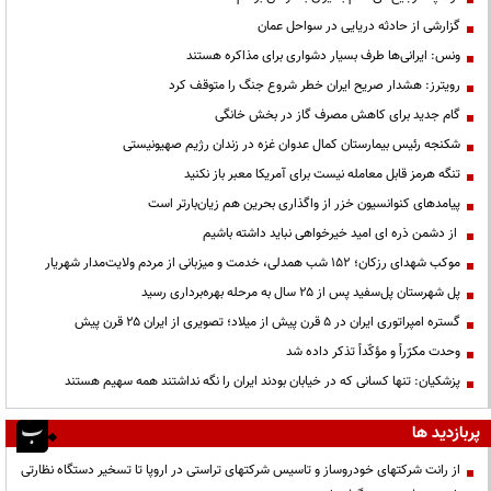
گزارشی از حادثه دریایی در سواحل عمان
ونس: ایرانی‌ها طرف بسیار دشواری برای مذاکره هستند
رویترز: هشدار صریح ایران خطر شروع جنگ را متوقف کرد
گام جدید برای کاهش مصرف گاز در بخش خانگی
شکنجه رئیس بیمارستان کمال عدوان غزه در زندان رژیم صهیونیستی
تنگه هرمز قابل معامله نیست برای آمریکا معبر باز نکنید
پیامدهای کنوانسیون خزر از واگذاری بحرین هم زیان‌بارتر است
از دشمن ذره ای امید خیرخواهی نباید داشته باشیم
موکب شهدای رزکان؛ ۱۵۲ شب همدلی، خدمت و میزبانی از مردم ولایت‌مدار شهریار
پل شهرستان پل‌سفید پس از ۲۵ سال به مرحله بهره‌برداری رسید
گستره امپراتوری ایران در ۵ قرن پیش از میلاد؛ تصویری از ایران ۲۵ قرن پیش
وحدت مکرّراً و مؤکّداً تذکر داده شد
پزشکیان: تنها کسانی که در خیابان بودند ایران را نگه نداشتند همه سهیم هستند
پربازدید ها
از رانت‌ شرکتهای خودروساز و تاسیس شرکتهای تراستی در اروپا تا تسخیر دستگاه نظارتی