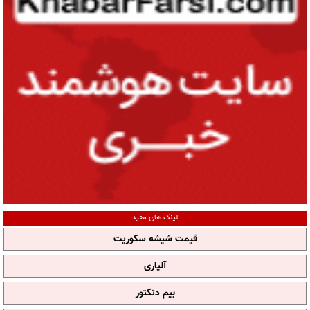
لینک های مفید
قیمت شیشه سکوریت
آلپاری
بیم دتکتور