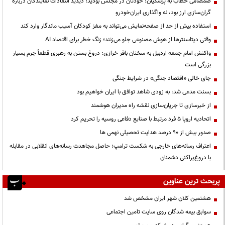
صمصامی خطاب به پزشکیان: خودتان در مجلس بودید؛ دیدید انتقادات نمایندگان درباره
گران‌سازی ارز بود، نه واگذاری ایران‌خودرو
استفاده بیش از حد از صفحه‌نمایش می‌تواند به مغز کودکان آسیب ماندگار وارد کند
وقتی دیتاسنترها از هوش مصنوعی جلو می‌زنند؛ زنگ خطر برای اقتصاد AI
واکنش امام جمعه اردبیل به سخنان باقر خرازی: دروغ بستن به رهبری قطعاً جرم بسیار
بزرگی است
جای خالی «اقتصاد جنگی» در شرایط جنگی
بسنت مدعی شد: به زودی شاهد توافق با ایران خواهیم بود
از خبرسازی تا جریان‌سازی نقشه راه مدیران هوشمند
اتحادیه اروپا ۵ فرد مرتبط با صنایع دفاعی روسیه را تحریم کرد
صدور بیش از ۹۰ درصد هدایت تحصیلی نهمی ها
اعتراف رسانه‌های خارجی به شکست ترامپ؛ حاصل مجاهدت رسانه‌های انقلابی در مقابله
با دروغ‌پراکنی دشمنان
پربحث ترین عناوین
هشتمین کلان شهر ایران مشخص شد
سوابق بیمه شدگان روی سایت تامین اجتماعی