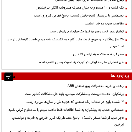
یک کشته و ۱۲ مسموم به دنبال مصرف مشروبات الکلی در نیشابور
دیپلماسی با عربستان نتیجه‌بخش نیست؛ پاسخ نظامی ضروری است
مقاومت یمن؛ دو خیز اساسی
توافقِ بدونِ تاییدِ رهبری؛ تنها یک قراردادِ بی‌ارزش است
۳۰ سال واگذاری و خروج ثروت ملی؛ گام دوم تضعیف بنیه مردم وایجاد نارضایتی در بین
احاد مردم
سفر فرمانده سنتکام به اراضی اشغالی
خبر تعطیلی مدرسه ایرانی در کویت به صورت رسمی اعلام نشده
پربازدید ها
راهنمای خرید محصولات برق صنعتی ABB
پزشکیان: خدمت بی‌منت و مشارکت مردمی، پایه حل مشکلات کشور است
3 اشتباه رایج در انتخاب رنگ صنعتی که هزینه‌اش را سال‌ها می‌پردازید...
صمصامی خطاب به پزشکیان: به شما اطلاعات غلط دادند؛ مردم را ساده‌لوح فرض نکنید!
«چرا نباید از شما متنفر باشند؟»؛ پاسخ معنادار یک کاربر خارجی به قدرت و توانمندی
ایرانیان