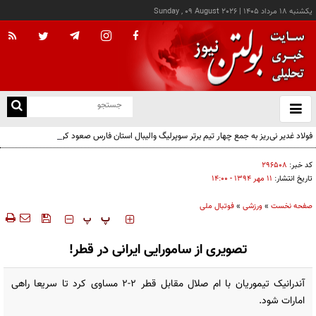
يکشنبه ۱۸ مرداد ۱۴۰۵
|
Sunday , 09 August 2026
از
و
ته
فولاد غدیر نی‌ریز به جمع چهار تیم برتر سوپرلیگ والیبال استان فارس صعود کرد
ن
نو
کد خبر:
۲۹۶۵۰۸
تاریخ انتشار:
۱۱ مهر ۱۳۹۴ - ۱۴:۰۰
صفحه نخست
»
ورزشی
»
فوتبال ملی
‍‍‍ پ
پ
تصویری از سامورایی ایرانی در قطر!
آندرانیک تیموریان با ام صلال مقابل قطر 2-2 مساوی کرد تا سریعا راهی
امارات شود.