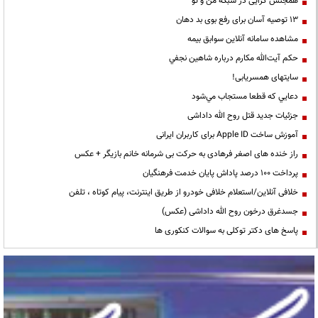
همجنس گرایی در شبکه من و تو
13 توصیه آسان برای رفع بوی بد دهان
مشاهده سامانه آنلاين سوابق بیمه
حكم آيت‌الله مكارم درباره شاهين نجفي
سایتهای همسریابی!
دعايي كه قطعا مستجاب مي‌شود
جزئیات جدید قتل روح الله داداشی
آموزش ساخت Apple ID برای کاربران ایرانی
راز خنده های اصغر فرهادی به حرکت بی شرمانه خانم بازیگر + عکس
پرداخت ۱۰۰ درصد پاداش پایان خدمت فرهنگیان
خلافی آنلاین/استعلام خلافی خودرو از طریق اینترنت، پیام کوتاه ، تلفن
جسدغرق درخون روح الله داداشی (عکس)
پاسخ های دکتر توکلی به سوالات کنکوری ها