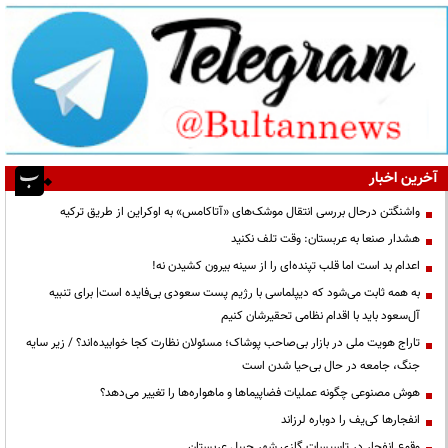
آخرین اخبار
واشنگتن درحال بررسی انتقال موشک‌های «آتاکامس» به اوکراین از طریق ترکیه
هشدار صنعا به عربستان: وقت تلف نکنید
اعدام بد است اما قلب تپنده‌ای را از سینه بیرون کشیدن نه!
به همه ثابت می‌شود که دیپلماسی با رژیم پست سعودی بی‌فایده است| برای تنبیه
آل‌سعود باید با اقدام نظامی تحقیرشان کنیم
تاراج هویت ملی در بازار بی‌صاحب پوشاک؛ مسئولان نظارت کجا خوابیده‌اند؟ / زیر سایه
جنگ، جامعه در حال بی‌حیا شدن است
هوش مصنوعی چگونه عملیات فضاپیماها و ماهواره‌ها را تغییر می‌دهد؟
انفجارها کی‌یف را دوباره لرزاند
وقوع انفجار در تاسیسات گازی شهر جبیل عربستان