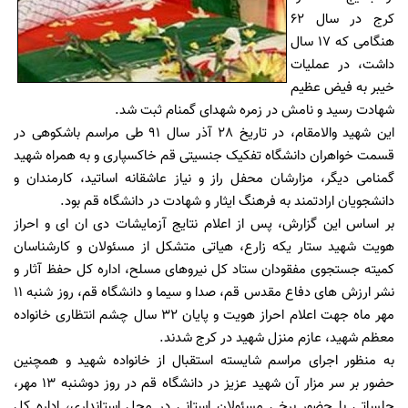
کرج در سال 62
هنگامی که 17 سال
داشت، در عملیات
خیبر به فیض عظیم
شهادت رسید و نامش در زمره شهدای گمنام ثبت شد.
این شهید والامقام، در تاریخ 28 آذر سال 91 طی مراسم باشکوهی در
قسمت خواهران دانشگاه تفکیک جنسیتی قم خاکسپاری و به همراه شهید
گمنامی دیگر، مزارشان محفل راز و نیاز عاشقانه اساتید، کارمندان و
دانشجویان ارادتمند به فرهنگ ایثار و شهادت در دانشگاه قم بود.
بر اساس این گزارش، پس از اعلام نتایج آزمایشات دی ان ای و احراز
هویت شهید ستار یکه زارع، هیاتی متشکل از مسئولان و کارشناسان
کمیته جستجوی مفقودان ستاد کل نیروهای مسلح، اداره کل حفظ آثار و
نشر ارزش های دفاع مقدس قم، صدا و سیما و دانشگاه قم، روز شنبه 11
مهر ماه جهت اعلام احراز هویت و پایان 32 سال چشم انتظاری خانواده
معظم شهید، عازم منزل شهید در کرج شدند.
به منظور اجرای مراسم شایسته استقبال از خانواده شهید و همچنین
حضور بر سر مزار آن شهید عزیز در دانشگاه قم در روز دوشنبه 13 مهر،
جلساتی با حضور برخی مسئولان استانی در محل استانداری، اداره کل