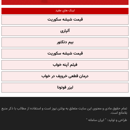
لینک های مفید
قیمت شیشه سکوریت
آلپاری
بیم دتکتور
قیمت شیشه سکوریت
فیلم آپنه خواب
درمان قطعی خروپف در خواب
لیزر فوتونا
تمام حقوق مادی و معنوی این سایت متعلق به بولتن نیوز است و استفاده از مطالب با ذکر منبع
بلامانع است.
طراحی و تولید: "
ایران سامانه
"