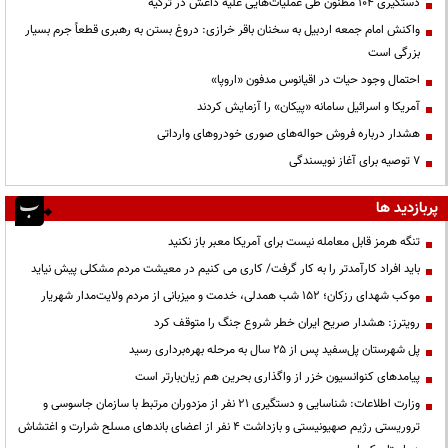
دستگیری ۱۰۴ مظنون طی عملیات‌هایی علیه داعش در ترکیه
واکنش امام جمعه اردبیل به سخنان باقر خرازی: دروغ بستن به رهبری قطعاً جرم بسیار
بزرگی است
احتمال وجود حیات در اقیانوس مدفون «اروپا»
آمریکا و اسرائیل سامانه «پیکان» را آزمایش کردند
هشدار درباره فروش حواله‌های صوری خودروهای وارداتی
۷ توصیه برای آغاز نویسندگی
پربازدید ها
تنگه هرمز قابل معامله نیست برای آمریکا معبر باز نکنید
باید افراد کارآمدتر را به کار گرفت/ کاری می کنیم در معیشت مردم مشکلی پیش نیاید
موکب شهدای رزکان؛ ۱۵۲ شب همدلی، خدمت و میزبانی از مردم ولایت‌مدار شهریار
رویترز: هشدار صریح ایران خطر شروع جنگ را متوقف کرد
پل شهرستان پل‌سفید پس از ۲۵ سال به مرحله بهره‌برداری رسید
پیامدهای کنوانسیون خزر از واگذاری بحرین هم زیان‌بارتر است
وزارت اطلاعات: شناسایی و دستگیری ۲۱ نفر از مزدوران مرتبط با سازمان جاسوسی و
تروریستی رژیم صهیونیستی و بازداشت ۴ نفر از اعضای باندهای مسلح شرارت و اغتشاش