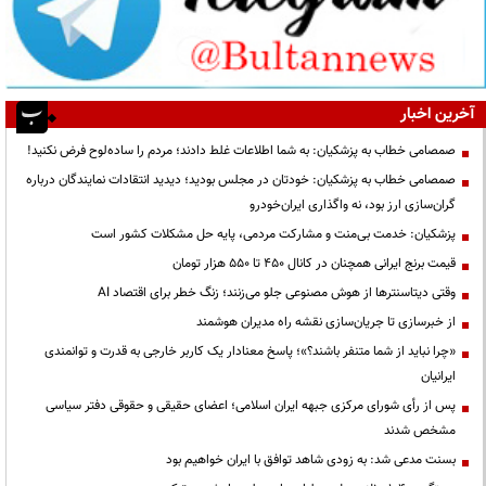
آخرین اخبار
صمصامی خطاب به پزشکیان: به شما اطلاعات غلط دادند؛ مردم را ساده‌لوح فرض نکنید!
صمصامی خطاب به پزشکیان: خودتان در مجلس بودید؛ دیدید انتقادات نمایندگان درباره
گران‌سازی ارز بود، نه واگذاری ایران‌خودرو
پزشکیان: خدمت بی‌منت و مشارکت مردمی، پایه حل مشکلات کشور است
قیمت‌ برنج ایرانی همچنان در کانال ۴۵۰ تا ۵۵۰ هزار تومان
وقتی دیتاسنترها از هوش مصنوعی جلو می‌زنند؛ زنگ خطر برای اقتصاد AI
از خبرسازی تا جریان‌سازی نقشه راه مدیران هوشمند
«چرا نباید از شما متنفر باشند؟»؛ پاسخ معنادار یک کاربر خارجی به قدرت و توانمندی
ایرانیان
پس از رأی شورای مرکزی جبهه ایران اسلامی؛ اعضای حقیقی و حقوقی دفتر سیاسی
مشخص شدند
بسنت مدعی شد: به زودی شاهد توافق با ایران خواهیم بود