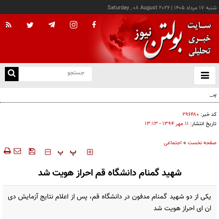
شنبه ۱۷ مرداد ۱۴۰۵
|
Saturday , 08 August 2026
از
و
ته
پزشکیان: خدمت بی‌منت و مشارکت مردمی، پایه حل مشکلات کشور است
ن
نو
کد خبر:
۲۹۶۴۸۰
تاریخ انتشار:
۱۱ مهر ۱۳۹۴ - ۱۳:۱۳
صفحه نخست
»
اجتماعی
‍‍‍ پ
پ
شهید گمنام دانشگاه قم احراز هویت شد
یکی از دو شهید گمنام مدفون در دانشگاه قم، پس از اعلام نتایج آزمایش دی
ان ای احراز هویت شد