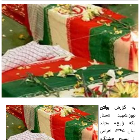
به گزارش
بولتن
نیوز
،شهید «ستار
یکه زارع» متولد
سال 1345 اعزامی
از بسیج هشتگرد