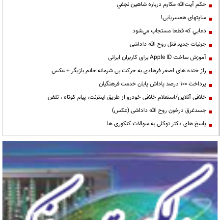
حكم آيت‌الله مكارم درباره شاهين نجفي
سایتهای همسریابی!
دعايي كه قطعا مستجاب مي‌شود
جزئیات جدید قتل روح الله داداشی
آموزش ساخت Apple ID برای کاربران ایرانی
راز خنده های اصغر فرهادی به حرکت بی شرمانه خانم بازیگر + عکس
پرداخت ۱۰۰ درصد پاداش پایان خدمت فرهنگیان
خلافی آنلاین/استعلام خلافی خودرو از طریق اینترنت، پیام کوتاه ، تلفن
جسدغرق درخون روح الله داداشی (عکس)
پاسخ های دکتر توکلی به سوالات کنکوری ها