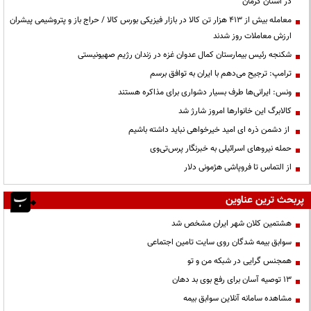
در استان کرمان
معامله بیش از ۴۱۳ هزار تن کالا در بازار فیزیکی بورس کالا / حراج باز و پتروشیمی پیشران
ارزش معاملات روز شدند
شکنجه رئیس بیمارستان کمال عدوان غزه در زندان رژیم صهیونیستی
ترامپ: ترجیح می‌دهم با ایران به توافق برسم
ونس: ایرانی‌ها طرف بسیار دشواری برای مذاکره هستند
کالابرگ این خانوارها امروز شارژ شد
از دشمن ذره ای امید خیرخواهی نباید داشته باشیم
حمله نیروهای اسرائیلی به خبرنگار پرس‌تی‌وی
از التماس تا فروپاشی هژمونی دلار
پربحث ترین عناوین
هشتمین کلان شهر ایران مشخص شد
سوابق بیمه شدگان روی سایت تامین اجتماعی
همجنس گرایی در شبکه من و تو
13 توصیه آسان برای رفع بوی بد دهان
مشاهده سامانه آنلاين سوابق بیمه