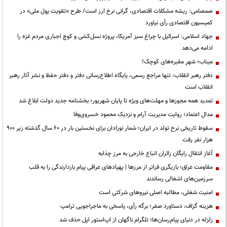
صمصامی: ریشه مشکلات اقتصادی، گرانی نرخ ارز است/ طرح «تقویت پول ملی» در
کمیسیون اقتصادی رأی نیاورد
جهاد اسلامی: اسرائیل با چراغ سبز آمریکا، پروژه نسل‌کشی و کوچ اجباری مردم غزه را
ادامه می‌دهد
میناب؛ شهرِ مقبره‌های کوچک!
دفتر رهبر انقلاب: تنها مراجع رسمی، پایگاه اطلاع‌رسانی دفتر و دفتر حفظ و نشر آثار رهبر
انقلاب است
تمدید همه مجوزها و مهلت‌های ویژه تا پایان شهریور؛ بخشنامه جدید دولت ابلاغ شد
مدالِ اعتماد؛ روایت مدیریت آرام و نزدیک محمود خسروی‌وفا
سقوط تاریخی نرخ تولد در ایران؛ شمار نوزادان برای نخستین بار در ۶۰ سال گذشته زیر ۹۰۰
هزار نفر رفت
آغاز انتقال رایگان زائران اتباع خارجی به مرز چذابه
مقاومت عراق؛ بازیگری فراتر از مرزها | پهپادهای عراقی پیام بازدارندگی را به قلب
سرزمین‌های اشغالی رساندند
‌امنیت شغلی، مطالبه اصلی نیروهای شرکتی است
هزینه گزاف، دستاورد صفر؛ برگه رأی، پاسخی به ماجراجویی ترامپ
زلزله در دنیای پیام‌رسان‌ها؛ تلگرام ناگهان از اپ‌استور اپل حذف شد