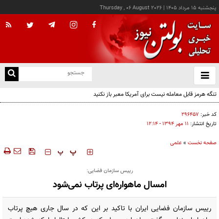
پنجشنبه ۱۵ مرداد ۱۴۰۵
|
Thursday , 06 August 2026
از
و
ته
تنگه هرمز قابل معامله نیست برای آمریکا معبر باز نکنید
ن
نو
کد خبر:
۲۹۶۴۵۷
تاریخ انتشار:
۱۱ مهر ۱۳۹۴ - ۱۲:۱۴
صفحه نخست
»
علمی
‍‍‍ پ
پ
رییس سازمان فضایی:
امسال ماهواره‌ای پرتاب نمی‌شود
رییس سازمان فضایی ایران با تاکید بر این که در سال جاری هیچ پرتاب