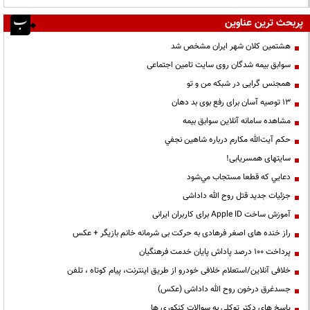
پربحث ترین عناوین
هشتمین کلان شهر ایران مشخص شد
سوابق بیمه شدگان روی سایت تامین اجتماعی
همجنس گرایی در شبکه من و تو
13 توصیه آسان برای رفع بوی بد دهان
مشاهده سامانه آنلاين سوابق بیمه
حكم آيت‌الله مكارم درباره شاهين نجفي
سایتهای همسریابی!
دعايي كه قطعا مستجاب مي‌شود
جزئیات جدید قتل روح الله داداشی
آموزش ساخت Apple ID برای کاربران ایرانی
راز خنده های اصغر فرهادی به حرکت بی شرمانه خانم بازیگر + عکس
پرداخت ۱۰۰ درصد پاداش پایان خدمت فرهنگیان
خلافی آنلاین/استعلام خلافی خودرو از طریق اینترنت، پیام کوتاه ، تلفن
جسدغرق درخون روح الله داداشی (عکس)
پاسخ های دکتر توکلی به سوالات کنکوری ها