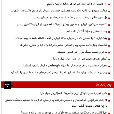
از دشمن ذره ای امید خیرخواهی نباید داشته باشیم
موکب شهدای رزکان؛ ۱۵۲ شب همدلی، خدمت و میزبانی از مردم ولایت‌مدار شهریار
پل شهرستان پل‌سفید پس از ۲۵ سال به مرحله بهره‌برداری رسید
گستره امپراتوری ایران در ۵ قرن پیش از میلاد؛ تصویری از ایران ۲۵ قرن پیش
وحدت مکرّراً و مؤکّداً تذکر داده شد
پزشکیان: تنها کسانی که در خیابان بودند ایران را نگه نداشتند همه سهیم هستند
نشست چهارجانبه سعودی، پاکستان، مصر و ترکیه با تاکید بر کنترل تنش‌ها
ماجرای نصب سنگ مزار اکبر عبدی چیست؟
کدام اهداف زیرساختی در مدار ایران قرار دارد؟
بحران اینفانتینو؛ از طرح جنجالی تا اتهام باج‌خواهی و قربانی کردن اسپانیا
رویترز مدعی شد: وزارت خزانه‌داری آمریکا برخی تحریم‌های مرتبط با ایران را لغو کرد
پربازدید ها
شیخ نعیم قاسم: توافق ایران و آمریکا، اسرائیل را مهار کرد
از رانت‌ شرکتهای خودروساز و تاسیس شرکتهای تراستی در اروپا تا تسخیر دستگاه نظارتی
با چه هدفی صورت گرفته است
چرا قالب وافل جایگزین سقف تیرچه بلوک در پروژه‌های مدرن شده است؟