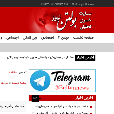
جمعه ۱۶ مرداد ۱۴۰۵
|
Friday , 07 August 2026
صفحه نخست
بولتن ۲
اقتصادی
بین الملل
اجتماعی
ور
آخرین اخبار
هشدار درباره فروش حواله‌های صوری خودروهای وارداتی
کد خبر:
۲۹۶۴۱۲
صفحه نخست
»
حوادث
آخرین اخبار
گارد ساحلی آمریکا روز جمعه به وقت م
احتمال وجود حیات در اقیانوس مدفون «اروپا»
آمریکا و اسرائیل سامانه «پیکان» را آزمایش کردند