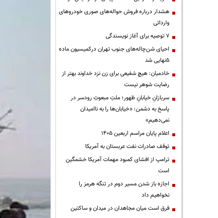
هشدار درباره فروش حواله‌های صوری خودروهای
وارداتی
۷ توصیه برای آغاز نویسندگی
احیای شن‌چاله‌های جنوب تهران درکمیسیون ماده
۵نهایی شد
خادمیان: هیچ شفیعی برای زن نزد خداوند بهتر از
رضایت شوهر نیست
سربازانِ خیابانِ ظهور؛ ملتِ مبعوثِ رودسر در
پاسخ به دشمن: «خیابان‌ها را به ناامیدان
نمی‌دهیم»
اعلام پایان مراسم اربعین ۱۴۰۵
توقف صادرات نفت عربستان به آمریکا
ترامپ از افشای کمبود مهمات آمریکا خشمگین
است
اجازه باز شدن مسیر دوم در تنگه هرمز را
نخواهیم داد
فرق است میان مجاهدان در میدان و ساکتین