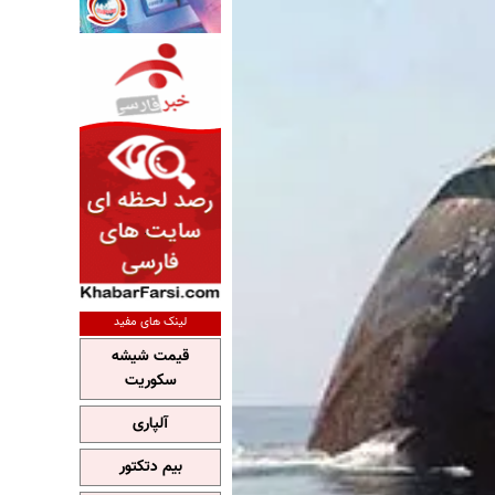
لینک های مفید
قیمت شیشه
سکوریت
آلپاری
بیم دتکتور