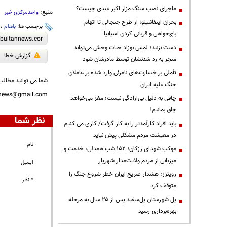
ماجرای نصب سنگ مزار اکبر عبدی چیست؟
منبع:
واحدمرکزی خبر
بحران اینفانتینو؛ از طرح جنجالی تا اتهام
برچسب ها:
باهام
،
باج‌خواهی و قربانی کردن اسپانیا
دست نزنید؛ لمس نوزاد حیات وحش می‌تواند
گزارش خطا
منجر به رد شدنشان توسط مادرشان شود
تأملی بر خسارت‌های نامرئی وارد شده بر عاملان
شما می توانید مطالب 
جنگ علیه ایران
nnews@gmail.com
چاقی به دلیل بی‌ارادگی نیست؛ مغز می‌خواهد
چاق بمانیم!
نظر شما
باید افراد کارآمدتر را به کار گرفت/ کاری می کنیم
در معیشت مردم مشکلی پیش نیاید
نام
موکب شهدای رزکان؛ ۱۵۲ شب همدلی، خدمت و
میزبانی از مردم ولایت‌مدار شهریار
ایمیل
رویترز: هشدار صریح ایران خطر شروع جنگ را
* نظر
متوقف کرد
پل شهرستان پل‌سفید پس از ۲۵ سال به مرحله
بهره‌برداری رسید