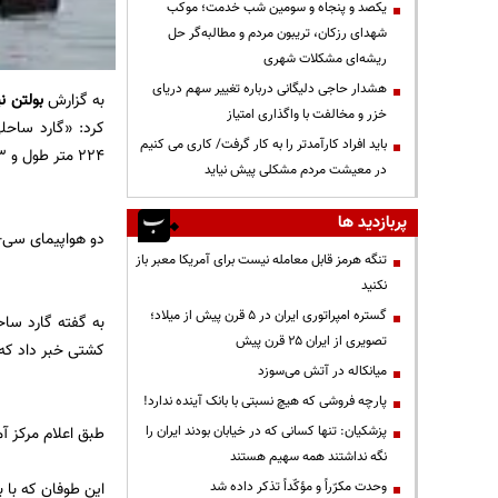
یکصد و پنجاه و سومین شب خدمت؛ موکب
شهدای رزکان، تریبون مردم و مطالبه‌گر حل
ریشه‌ای مشکلات شهری
هشدار حاجی دلیگانی درباره تغییر سهم دریای
به گزارش
بولتن نی
خزر و مخالفت با واگذاری امتیاز
کرد: «گارد ساح
باید افراد کارآمدتر را به کار گرفت/ کاری می کنیم
224 متر طول و 33 خدمه دارد و در طوفان یواخیم در نزدیک باهاما ناپدید شد.
در معیشت مردم مشکلی پیش نیاید
پربازدید ها
دو هواپیمای سی-130 هم برای شناسایی مکان این کشتی اعزام شده‌اند
تنگه هرمز قابل معامله نیست برای آمریکا معبر باز
نکنید
گستره امپراتوری ایران در ۵ قرن پیش از میلاد؛
تصویری از ایران ۲۵ قرن پیش
کشتی خبر داد که 
میانکاله در آتش می‌سوزد
پارچه فروشی که هیچ نسبتی با بانک آینده ندارد!
پزشکیان: تنها کسانی که در خیابان بودند ایران را
طبق اعلام مرکز آمریکایی رصد ط
نگه نداشتند همه سهیم هستند
وحدت مکرّراً و مؤکّداً تذکر داده شد
این طوفان که با بادهایی با سرعت تا 215 کیلومتر در سا