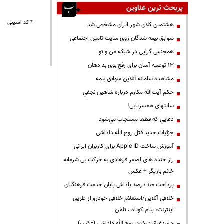
پربحث ترین عناوین
* کد امنیتی
هشتمین کلان شهر ایران مشخص شد
سوابق بیمه شدگان روی سایت تامین اجتماعی
همجنس گرایی در شبکه من و تو
13 توصیه آسان برای رفع بوی بد دهان
مشاهده سامانه آنلاين سوابق بیمه
حكم آيت‌الله مكارم درباره شاهين نجفي
سایتهای همسریابی!
دعايي كه قطعا مستجاب مي‌شود
جزئیات جدید قتل روح الله داداشی
آموزش ساخت Apple ID برای کاربران ایرانی
راز خنده های اصغر فرهادی به حرکت بی شرمانه
خانم بازیگر + عکس
پرداخت ۱۰۰ درصد پاداش پایان خدمت فرهنگیان
خلافی آنلاین/استعلام خلافی خودرو از طریق
اینترنت، پیام کوتاه ، تلفن
جسدغرق درخون روح الله داداشی (عکس)