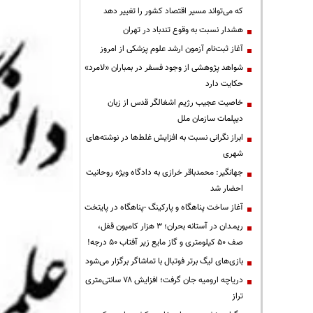
که می‌تواند مسیر اقتصاد کشور را تغییر دهد
هشدار نسبت به وقوع تندباد در تهران
آغاز ثبت‌نام آزمون ارشد علوم پزشکی از امروز
شواهد پژوهشی از وجود فسفر در بمباران «لامرد»
حکایت دارد
خاصیت عجیب رژیم اشغالگر قدس از زبان
دیپلمات سازمان ملل
ابراز نگرانی نسبت به افزایش غلط‌ها در نوشته‌های
شهری
جهانگیر: محمدباقر خرازی به دادگاه ویژه روحانیت
احضار شد
آغاز ساخت پناهگاه و پارکینگ -پناهگاه در پایتخت
ریمـدان در آستانه بحران؛ ۳ هزار کامیون قفل،
صف ۵۰ کیلومتری و گاز مایع زیر آفتاب ۵۰ درجه!
بازی‌های لیگ برتر فوتبال با تماشاگر برگزار می‌شود
دریاچه ارومیه جان گرفت؛ افزایش ۷۸ سانتی‌متری
تراز