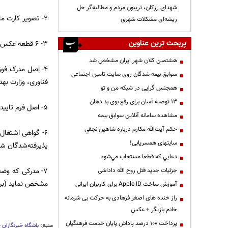
شهدای رزکان، تریبون مردم و مطالبه‌گر حل
۲- تصویر كارت ملی و اصل آن جهت مطابقت.
ریشه‌ای مشکلات شهری
پربحث ترین عناوین
۳- ۶ قطعه عکس تمام رخ ۴×۳ تهیه شده در سال جاری.
هشتمین کلان شهر ایران مشخص شد
۴- اصل مدرک فوق
سوابق بیمه شدگان روی سایت تامین اجتماعی
فناوری، وزارت به
همجنس گرایی در شبکه من و تو
13 توصیه آسان برای رفع بوی بد دهان
۵- اصل فرم تاییدیه معدل جهت فارغ التحصیلانی كه تاكنون گواهینامه پایان تحصیلات برای آنان صادر نشده است.
مشاهده سامانه آنلاين سوابق بیمه
حكم آيت‌الله مكارم درباره شاهين نجفي
۶- گواهی اشتغال
سایتهای همسریابی!
پذیرفته‌شدگان شا
دعايي كه قطعا مستجاب مي‌شود
جزئیات جدید قتل روح الله داداشی
مشخص نماید (برای
آموزش ساخت Apple ID برای کاربران ایرانی
راز خنده های اصغر فرهادی به حرکت بی شرمانه
خانم بازیگر + عکس
پرداخت ۱۰۰ درصد پاداش پایان خدمت فرهنگیان
منبع:
باشگاه خبرنگاران 