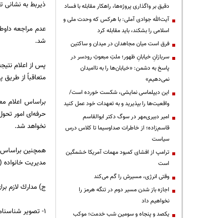
ذیربط به نشانی تعیین شده در جدول شما
دقیق بر واگذاری پروژه‌ها، راهکار مقابله با فساد
آیت‌الله جوادی آملی: با هرکس که وحدت ملی و
عدم مراجعه داوطل
اسلامی را بشکند، باید مقابله کرد
شد.
فرق است میان مجاهدان در میدان و ساکتین
سربازانِ خیابانِ ظهور؛ ملتِ مبعوثِ رودسر در
پس از اعلام نتیج
پاسخ به دشمن: «خیابان‌ها را به ناامیدان
متعاقباً از طریق پایگاه
نمی‌دهیم»
این دیپلماسی نمایشی، شکست خورده است/
براساس اعلام م
واقعیت‌ها را بپذیرید و به تعهدات خود عمل کنید
امیر دبیری‌مهر در سوگ دکتر ابوالقاسم
نخواهد شد.
قاسم‌زاده؛ از خاطرات صداوسیما تا کلاس درس
سیاست
همچنین براساس ا
ترامپ از افشای کمبود مهمات آمریکا خشمگین
مدیریت خانواده (كد۹۵۰۱) موسسه آموزش عالی آزاد آدینه از ۲۵۰ نفر به ۴۰ نفر كاهش
است
وقتی انرژی، مسیرش را گم می‌کند
ج) مدارك لازم برای
اجازه باز شدن مسیر دوم در تنگه هرمز را
نخواهیم داد
۱- تصویر شناسنامه و اصل آن جهت مطابقت.
یکصد و پنجاه و سومین شب خدمت؛ موکب