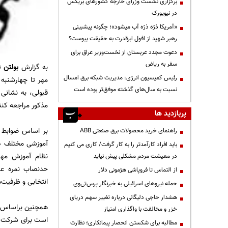
برگزاری نشست وزرای خارجه کشورهای بریکس
در نیویورک
«آمریکا ذرّه ذرّه آب میشود»؛ چگونه پیشبینی
رهبر شهید از افول ابرقدرت به حقیقت پیوست؟
دعوت مجدد عربستان از نخست‌وزیر عراق برای
سفر به ریاض
به گزارش
بولتن ن
رئیس کمیسیون انرژی: مدیریت شبکه برق امسال
نسبت به سال‌های گذشته موفق‌تر بوده است
مذكور مراجعه کنن
پربازدید ها
بر اساس ضوابط م
راهنمای خرید محصولات برق صنعتی ABB
آموزشی مختلف ‌در 
باید افراد کارآمدتر را به کار گرفت/ کاری می کنیم
در معیشت مردم مشکلی پیش نیاید
حدنصاب نمره علم
از التماس تا فروپاشی هژمونی دلار
انتخابی و ظرفیت‌
حمله نیروهای اسرائیلی به خبرنگار پرس‌تی‌وی
هشدار حاجی دلیگانی درباره تغییر سهم دریای
همچنین براساس ضو
خزر و مخالفت با واگذاری امتیاز
مطالبه برای شکستن انحصار پیمانکاری؛ نظارت