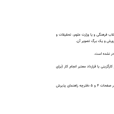
لاب فرهنگی و یا وزارت علوم، تحقیقات و
ورش و یـک بـرگ تصویر آن.
رگزینی یا قرارداد معتبر انجام کار (برای
۷- مدرکی که وضعیت نظام وظیفه داوطلبان را با توجه به بند ۳-۲ (مقررات وظیفه عمومی) مندرج در صفحات ۴ و ۵ دفترچه راهنمای پذیرش