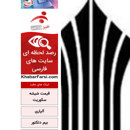
لینک های مفید
قیمت شیشه
سکوریت
آلپاری
بیم دتکتور