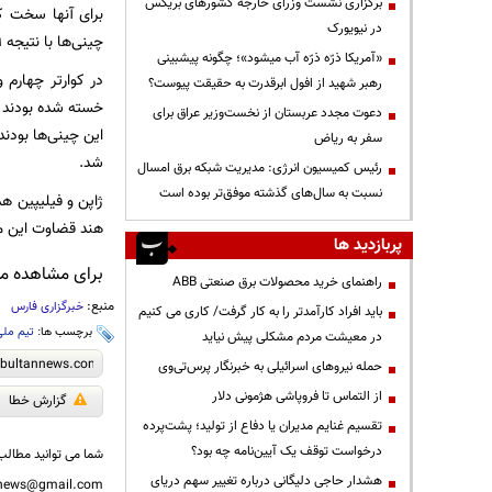
برگزاری نشست وزرای خارجه کشورهای بریکس
برای آنها سخت کر
در نیویورک
چینی‌ها با نتیجه 19 بر 15 به سود خود رقم زدند تا اختلاف تیم‌ها در مجموع 14 امتیاز باشد.
«آمریکا ذرّه ذرّه آب میشود»؛ چگونه پیشبینی
در کوارتر چهارم 
رهبر شهید از افول ابرقدرت به حقیقت پیوست؟
خسته شده بودند و
دعوت مجدد عربستان از نخست‌وزیر عراق برای
سفر به ریاض
شد.
رئیس کمیسیون انرژی: مدیریت شبکه برق امسال
نسبت به سال‌های گذشته موفق‌تر بوده است
ژاپن و فیلیپین هم
هند قضاوت این مس
پربازدید ها
برای مشاهده مطا
راهنمای خرید محصولات برق صنعتی ABB
منبع:
خبرگزاری فارس
باید افراد کارآمدتر را به کار گرفت/ کاری می کنیم
برچسب ها:
تیم ملی
در معیشت مردم مشکلی پیش نیاید
حمله نیروهای اسرائیلی به خبرنگار پرس‌تی‌وی
از التماس تا فروپاشی هژمونی دلار
گزارش خطا
تقسیم غنایم مدیران یا دفاع از تولید؛ پشت‌پرده
درخواست توقف یک آیین‌نامه چه بود؟
شما می توانید مطالب 
هشدار حاجی دلیگانی درباره تغییر سهم دریای
nnews@gmail.com