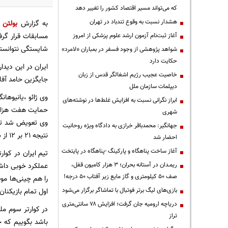
که می‌تواند مسیر اقتصاد کشور را تغییر دهد
هشدار نسبت به وقوع تندباد در تهران
به گزارش
بولتن ن
آغاز ثبت‌نام آزمون ارشد علوم پزشکی از امروز
شایستگی نتوانستند
شواهد پژوهشی از وجود فسفر در بمباران «لامرد»
حکایت دارد
ایران در این دید
خاصیت عجیب رژیم اشغالگر قدس از زبان
جایگزین حامد آفا
دیپلمات سازمان ملل
وی ژائو ،یانیوهان
ابراز نگرانی نسبت به افزایش غلط‌ها در نوشته‌های
حمایت هفت هزار ت
شهری
وی تعویض شد تا پ
جهانگیر: محمدباقر خرازی به دادگاه ویژه روحانیت
نتیجه 21 بر 12 از سد ایران عبور کنند. صمد نیکخواه بهرامی با کسب 6 امتیاز در این کوارتر از بهترین بازیکنان ایران بود.
احضار شد
آغاز ساخت پناهگاه و پارکینگ -پناهگاه در پایتخت
ریمـدان در آستانه بحران؛ ۳ هزار کامیون قفل،
عملکرد خوبی داشتن
صف ۵۰ کیلومتری و گاز مایع زیر آفتاب ۵۰ درجه!
بازی‌های لیگ برتر فوتبال با تماشاگر برگزار می‌شود
اول تمام بازیکنان ایران به میدان
دریاچه ارومیه جان گرفت؛ افزایش ۷۸ سانتی‌متری
در کوارتر سوم ملی
تراز
باشد بگوییم که چی