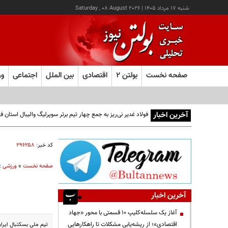
شنبه ۱۷ مرداد ۱۴۰۵
|
Saturday , 08 August 2026
صفحه نخست
بولتن ۲
اقتصادی
بین الملل
اجتماعی
ور
آخرین اخبار
فولاد غدیر نی‌ریز به جمع چهار تیم برتر سوپرلیگ والیبال استان
کد خبر:
۲۹۶۲۵۸
صفحه نخست
»
ورزشی
»
آخرین اخبار
آغاز یک سلسله‌کلیپ ۱۰ قسمتی با محور «جهاد
اقتصادی»؛ از ریشه‌یابی مشکلات تا راهکارهایی
تیم ملی بسکتبال ایرا