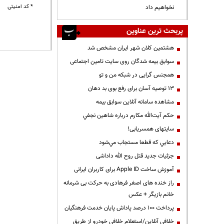
* کد امنیتی
نخواهیم داد
پربحث ترین عناوین
هشتمین کلان شهر ایران مشخص شد
سوابق بیمه شدگان روی سایت تامین اجتماعی
همجنس گرایی در شبکه من و تو
13 توصیه آسان برای رفع بوی بد دهان
مشاهده سامانه آنلاين سوابق بیمه
حكم آيت‌الله مكارم درباره شاهين نجفي
سایتهای همسریابی!
دعايي كه قطعا مستجاب مي‌شود
جزئیات جدید قتل روح الله داداشی
آموزش ساخت Apple ID برای کاربران ایرانی
راز خنده های اصغر فرهادی به حرکت بی شرمانه
خانم بازیگر + عکس
پرداخت ۱۰۰ درصد پاداش پایان خدمت فرهنگیان
خلافی آنلاین/استعلام خلافی خودرو از طریق