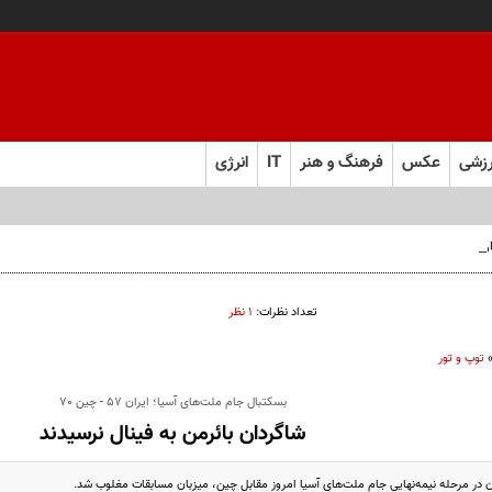
زشی
عکس
فرهنگ و هنر
IT
انرژی
 فارس صعود کرد
تعداد نظرات:
۱ نظر
توپ و تور
بسکتبال جام ملت‌های آسیا؛ ایران 57 - چین 70
شاگردان بائرمن به فینال نرسیدند
ن در مرحله نیمه‌نهایی جام ملت‌های آسیا امروز مقابل چین، میزبان مسابقات مغلوب شد.