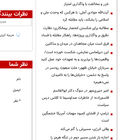
خزر و مخالفت با واگذاری امتیاز
آیت‌الله جوادی آملی: با هرکس که وحدت ملی و
نظرات بینندگ
اسلامی را بشکند، باید مقابله کرد
مجرد
مطالبه برای شکستن انحصار پیمانکاری؛ نظارت
مربیه ایرنی
دقیق بر واگذاری پروژه‌ها، راهکار مقابله با فساد
فرق است میان مجاهدان در میدان و ساکتین
این دیپلماسی نمایشی، شکست خورده است/
واقعیت‌ها را بپذیرید و به تعهدات خود عمل کنید
نظر شما
سربازانِ خیابانِ ظهور؛ ملتِ مبعوثِ رودسر در
پاسخ به دشمن: «خیابان‌ها را به ناامیدان
نام
نمی‌دهیم»
ایمیل
امیر دبیری‌مهر در سوگ دکتر ابوالقاسم
قاسم‌زاده؛ از خاطرات صداوسیما تا کلاس درس
* نظر
سیاست
ترامپ از افشای کمبود مهمات آمریکا خشمگین
است
وقتی انرژی، مسیرش را گم می‌کند
اجازه باز شدن مسیر دوم در تنگه هرمز را