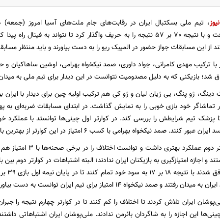
یوز
، تیم ملی بسکتبال ایران در رقابت‌های جام ملت‌های آسیا امروز (جمعه) د
مسابقات قرار گرفت و با نتیجه 70 بر 57 نتیجه را به حریف واگذار کرد تا نتواند به
 از این مسابقات جواز حضور در المپیک ریو را به دست بیاورند و باید منتظر مسابق
ار با ترکیب مهدی کامرانی، جواد داوری، صمد نیکخواه بهرامی، اوشین ساهاکیان و ح
ق شد؛ بازیکنی که به دلیل مصدومیت نتوانست در این دیدار برای تیم ملی به میدان 
گ دینگ، ژو پنگ، یی ژیان لیان و ژو کی هم ترکیب اولیه چین برای دیدار با ایران بو
ماشاگر خود بازی خوبی را به نمایش گذاشت. در ابتدای مسابقات ضربه‌ای به په
زشک تیم شرایطش را بررسی کند. در کوارتر اول چینی‌ها توانستد با عملکرد خو
تیم ایران در کوارتر دوم عمل
د و اجازه امتیازگیری به بازیکنان ایران ندادند؛ البته اشتباهات در کوارتر دوم بین 
 رفتند و صمد نیکخواه 14 امتیاز برای تیم ایران توانست به دست بیاورد.
‌پوشان ایران تلاش کردند تا اختلاف را کم کنند تا در کوارتر چهارم نتیجه را جبران 
نی‌ها این اجازه را به شاگردان بائرمن ندادند. ملی‌پوشان ایران اشتباهاتی داشتن