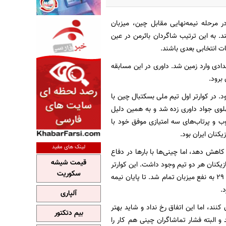
ر مرحله نیمه‌نهایی مقابل چین، میزبان
 فینال راه پیدا کند. به این ترتیب شاگردان بائرمن در عین
ات انتخابی بعدی باشند.
دادی وارد زمین شد. داوری در این مسابقه
برود.
د. در کوارتر اول تیم ملی بسکتبال چین با
لوی جواد داوری زده شد و به همین دلیل
ب و پرتاب‌های سه امتیازی موفق خود با
لینک های مفید
کرد بهتری داشت و توانست اختلاف را در برخی صحنه‌ها با 3 امتیاز هم کاهش دهد، اما چینی‌ها با بارها در دفاع
قیمت شیشه
بازیکنان هر دو تیم وجود داشت. این کوارتر
سکوریت
را هم چینی‌ها موفق شدند با نتیجه 18 بر 17 به سود خود تمام کنند تا در پایان نیمه اول بازی 39 بر 29 به نفع میزبان تمام شد. تا پایان نیمه
آلپاری
کنند، اما این اتفاق رخ نداد و شاید بهتر
بیم دتکتور
د و البته فشار تماشاگران چینی هم کار را