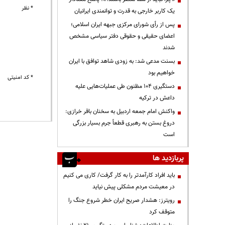
* نظر
یک کاربر خارجی به قدرت و توانمندی ایرانیان
پس از رأی شورای مرکزی جبهه ایران اسلامی؛
اعضای حقیقی و حقوقی دفتر سیاسی مشخص
شدند
بسنت مدعی شد: به زودی شاهد توافق با ایران
خواهیم بود
* کد امنیتی
دستگیری ۱۰۴ مظنون طی عملیات‌هایی علیه
داعش در ترکیه
واکنش امام جمعه اردبیل به سخنان باقر خرازی:
دروغ بستن به رهبری قطعاً جرم بسیار بزرگی
است
پربازدید ها
باید افراد کارآمدتر را به کار گرفت/ کاری می کنیم
در معیشت مردم مشکلی پیش نیاید
رویترز: هشدار صریح ایران خطر شروع جنگ را
متوقف کرد