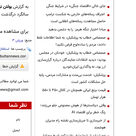
جای خالی «اقتصاد جنگی» در شرایط جنگی
به گزارش
بولتن نی
سالگرد درگذشت داود جورابلو، ل
اعتراف رسانه‌های خارجی به شکست ترامپ
حاصل مجاهدت رسانه‌های انقلابی است
مبادا اختیار تنگه هرمز را به دشمن بدهید
برای مشاهده مطا
صمصامی خطاب به پزشکیان: به شما اطلاعات غلط
منبع:
ورزش 3
دادند؛ مردم را ساده‌لوح فرض نکنید!
برچسب ها:
استقلال
صمصامی خطاب به پزشکیان: خودتان در مجلس
بودید؛ دیدید انتقادات نمایندگان درباره گران‌سازی
گزارش خطا
ارز بود، نه واگذاری ایران‌خودرو
پزشکیان: خدمت بی‌منت و مشارکت مردمی، پایه
شما می توانید مطالب 
حل مشکلات کشور است
nnews@gmail.com
قیمت‌ برنج ایرانی همچنان در کانال ۴۵۰ تا ۵۵۰
هزار تومان
نظر شما
وقتی دیتاسنترها از هوش مصنوعی جلو می‌زنند؛
زنگ خطر برای اقتصاد AI
نام
از خبرسازی تا جریان‌سازی نقشه راه مدیران
هوشمند
ایمیل
«چرا نباید از شما متنفر باشند؟»؛ پاسخ معنادار