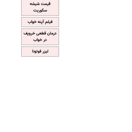
قیمت شیشه
سکوریت
فیلم آپنه خواب
درمان قطعی خروپف
در خواب
لیزر فوتونا