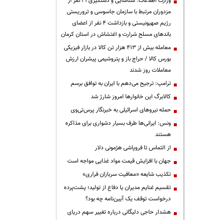
وزارت اطلاعات: شناسایی و دستگیری ۲۱ نفر از
مزدوران مرتبط با سازمان جاسوسی و تروریستی
رژیم صهیونیستی و بازداشت ۴ نفر از اعضای
باندهای مسلح شرارت و اغتشاش در استان کرمان
معامله بیش از ۴۱۳ هزار تن کالا در بازار فیزیکی
بورس کالا / حراج باز و پتروشیمی پیشران ارزش
معاملات روز شدند
ترامپ: ترجیح می‌دهم با ایران به توافق برسم
کالابرگ این خانوارها امروز شارژ شد
حمله نیروهای اسرائیلی به خبرنگار پرس‌تی‌وی
ونس: ایرانی‌ها طرف بسیار دشواری برای مذاکره
هستند
از التماس تا فروپاشی هژمونی دلار
جهان با افزایش قیمت مواد غذایی مواجه است
تکذیب شایعه «معافیت سربازان فراری»
تقسیم غنایم مدیران یا دفاع از تولید؛ پشت‌پرده
درخواست توقف یک آیین‌نامه چه بود؟
هشدار حاجی دلیگانی درباره تغییر سهم دریای