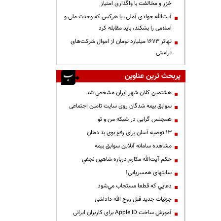
خزر و مخالفت با واگذاری امتیاز
آیت‌الله جوادی آملی: با هرکس که وحدت ملی و
اسلامی را بشکند، باید مقابله کرد
تهاتر ۱۶۷۳ میلیارد تومان از اموال شرکت‌های
تراستی
پربحث ترین عناوین
هشتمین کلان شهر ایران مشخص شد
سوابق بیمه شدگان روی سایت تامین اجتماعی
همجنس گرایی در شبکه من و تو
13 توصیه آسان برای رفع بوی بد دهان
مشاهده سامانه آنلاين سوابق بیمه
حكم آيت‌الله مكارم درباره شاهين نجفي
سایتهای همسریابی!
دعايي كه قطعا مستجاب مي‌شود
جزئیات جدید قتل روح الله داداشی
آموزش ساخت Apple ID برای کاربران ایرانی