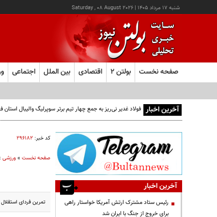
شنبه ۱۷ مرداد ۱۴۰۵
|
Saturday , 08 August 2026
صفحه نخست
بولتن ۲
اقتصادی
بین الملل
اجتماعی
ور
آخرین اخبار
فولاد غدیر نی‌ریز به جمع چهار تیم برتر سوپرلیگ والیبال استان
کد خبر:
۲۹۶۱۸۲
صفحه نخست
»
ورزشی
»
آخرین اخبار
تمرین فردای استقلال
رئیس ستاد مشترک ارتش آمریکا خواستار راهی
برای خروج از جنگ با ایران شد