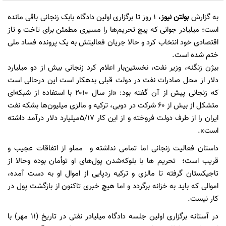
به گزارش
بولتن نیوز
، 1 روز تا برگزاری اولین دادگاه بابک زنجانی باقی مانده
است؛ میلیادر جوانی که پیچ تحریم‌ها را مسیری مطمئن برای تاخت و تاز
اقتصادی خود انتخاب کرد و حالا جریان فعالیتش به یک پرونده فساد ملی
ختم شده است.
بیژن زنگنه، وزیر نفت، نخستین‌بار اعلام کرد زنجانی بیش از دو میلیارد
دلار از محل صادرات نفت در دولت قبلی بدهکار است این درحالی است
که زنجانی پیش از آن گفته بود: «از سال ۲۰۱۰ با استفاده از شبکه‌ای
متشکل از بیش از ۶۰ شرکت در دوبی، ترکیه و مالزی میلیون‌ها بشکه نفت
ایران را از طرف دولت فروخته و از این کار ٥/١٧میلیارد دلار درآمد داشته
است».
داستان فعالیت زنجانی اما تمامی نداشته و مملو از اتفاقات عجیب و
قریب است؛ تحریم ها با بلوکه‌شدن پول‌های او توأمان بوده وحالا از
تاجیکستان گرفته تا مالزی و ترکیه ردپایی از اموال او به دست آمده،
اموالی که باید به خزانه برگردد و اما هیچ خبری تاکنون از بازگشت پول در
کار نیست.
در آستانه برگزاری اولین جلسه دادگاه میلیادر نفتی در تاریخ (11 مهر) با