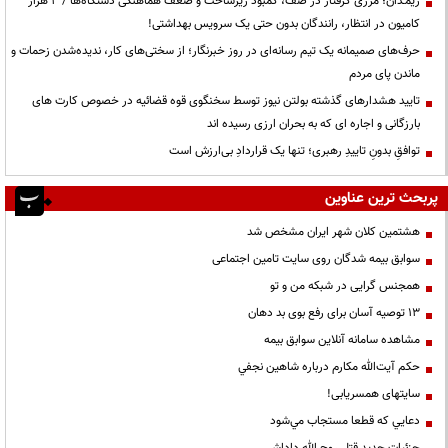
ریمـدان؛ مرزی گرفتار در صف، کمبود زیرساخت و ضعف هماهنگی دستگاه‌ها / ۳ هزار
کامیون در انتظار، رانندگان بدون حتی یک سرویس بهداشتی!
حرف‌های صمیمانه یک تیم رسانه‌ای در روز خبرنگار؛ از سختی‌های کار، ندیده‌شدن زحمات و
ماندن پای مردم
تایید هشدارهای گذشته بولتن نیوز توسط سخنگوی قوه قضائیه در خصوص کارت های
بارزگانی و اجاره ای که به بحران ارزی رسیده اند
توافقِ بدونِ تاییدِ رهبری؛ تنها یک قراردادِ بی‌ارزش است
پربحث ترین عناوین
هشتمین کلان شهر ایران مشخص شد
سوابق بیمه شدگان روی سایت تامین اجتماعی
همجنس گرایی در شبکه من و تو
13 توصیه آسان برای رفع بوی بد دهان
مشاهده سامانه آنلاين سوابق بیمه
حكم آيت‌الله مكارم درباره شاهين نجفي
سایتهای همسریابی!
دعايي كه قطعا مستجاب مي‌شود
جزئیات جدید قتل روح الله داداشی