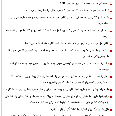
راهنمای خرید محصولات برق صنعتی ABB
3 اشتباه رایج در انتخاب رنگ صنعتی که هزینه‌اش را سال‌ها می‌پردازید...
۳۰ سال واگذاری و خروج ثروت ملی؛ گام دوم تضعیف بنیه مردم وایجاد نارضایتی در بین
احاد مردم
ریمـدان در آستانه بحران؛ ۳ هزار کامیون قفل، صف ۵۰ کیلومتری و گاز مایع زیر آفتاب ۵۰
درجه!
اتاق پول دولت در دل بورس؛ مستمری بازنشستگان، وثیقه بازی بزرگ‌ها
اعتراف رسانه‌های خارجی به شکست ترامپ؛ حاصل مجاهدت رسانه‌های انقلابی در مقابله
با دروغ‌پراکنی دشمنان
«آمریکا ذرّه ذرّه آب میشود»؛ چگونه پیشبینی رهبر شهید از افول ابرقدرت به حقیقت
پیوست؟
آغاز یک سلسله‌کلیپ ۱۰ قسمتی با محور «جهاد اقتصادی»؛ از ریشه‌یابی مشکلات تا
راهکارهایی که می‌تواند مسیر اقتصاد کشور را تغییر دهد
با اعتراف یکی از متهمان، ابعاد تازه‌ای از پرونده ربایش و قتل حمیدرضا رجب‌زاده آشکار شد
پاتریشیا مارینز با اشاره به توافق امنیتی سه‌جانبه ریاض، اسلام‌آباد و آنکارا، آن را نشانه‌ای
از حرکت کشورهای منطقه به سمت ترتیبات امنیتی مستقل دانست
بازی‌های لیگ برتر فوتبال با تماشاگر برگزار می‌شود