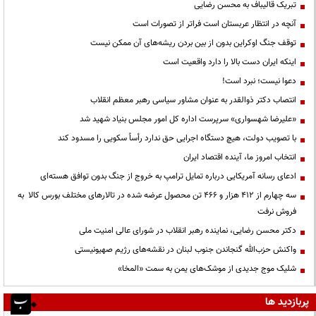
تبریک قالیباف به محسن رضایی
آنچه در انتظار عربستان است فراتر از تصورات است
توقف جنگ اوکراین بدون از بین بردن ریشه‌های آن ممکن نیست
اینکه ایران دست بالا را دارد واقعیت است
دعوا نیست؛ نبرد است!
انتصاب دکتر ذوالقدر به عنوان مشاور سیاسی رهبر معظم انقلاب
«علیرضا شهسواری» سرپرست اداره کل امور مجلس بنیاد شهید شد
با تصویب دولت، هیچ دستگاه اجرایی حق ندارد رأساً سکویی را مسدود کند
انتخاب امروز ما، آینده اقتصاد ایران
ادعای رسانه آمریکایی درباره تمایل ترامپ به خروج از جنگ بدون توافق هسته‌ای
سه چهارم از ۴۱۲ هزار و ۴۶۶ تن محصول عرضه شده در تالارهای مختلف بورس کالا به
فروش نرفت
دکتر محسن رضایی، نماینده رهبر انقلاب در شورای عالی امنیت ملی
واکنش حزب‌الله گنجاندن جنوب لبنان در نقشه‌های رژیم صهیونیستی
شلیک موج جدیدی از موشک‌های یمن به سمت «المخا»
پربازدید ها