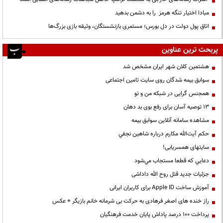
مبادا اختیار تنگه هرمز را به دشمن بدهید
اتاق پول دولت در دل بورس؛ مستمری بازنشستگان، وثیقه بازی بزرگ‌ها
پربحث ترین عناوین
هشتمین کلان شهر ایران مشخص شد
سوابق بیمه شدگان روی سایت تامین اجتماعی
همجنس گرایی در شبکه من و تو
13 توصیه آسان برای رفع بوی بد دهان
مشاهده سامانه آنلاين سوابق بیمه
حكم آيت‌الله مكارم درباره شاهين نجفي
سایتهای همسریابی!
دعايي كه قطعا مستجاب مي‌شود
جزئیات جدید قتل روح الله داداشی
آموزش ساخت Apple ID برای کاربران ایرانی
راز خنده های اصغر فرهادی به حرکت بی شرمانه خانم بازیگر + عکس
پرداخت ۱۰۰ درصد پاداش پایان خدمت فرهنگیان