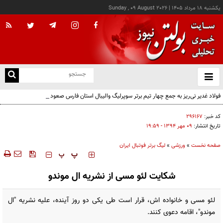
يکشنبه ۱۸ مرداد ۱۴۰۵
|
Sunday , 09 August 2026
از
و
ته
فولاد غدیر نی‌ریز به جمع چهار تیم برتر سوپرلیگ والیبال استان فارس صعود کرد
ن
نو
کد خبر:
۲۹۶۱۶۷
تاریخ انتشار:
۰۹ مهر ۱۳۹۴ - ۱۹:۵۹
صفحه نخست
»
ورزشی
»
لیگ برتر فوتبال ایران
‍‍‍ پ
پ
شکایت لئو مسی از نشریه ال موندو
لئو مسی و خانواده اش، قرار است طی یکی دو روز آینده، علیه نشریه "ال
موندو"، اقامه دعوی کنند.