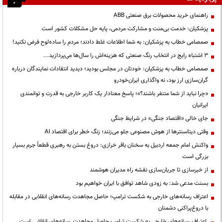
راهنمای خرید محصولات برق صنعتی ABB
پزشکیان: خدمت بی‌منت و مشارکت مردمی، پایه حل مشکلات کشور است
صمصامی خطاب به پزشکیان: به شما اطلاعات غلط دادند؛ مردم را ساده‌لوح فرض نکنید!
3 اشتباه رایج در انتخاب رنگ صنعتی که هزینه‌اش را سال‌ها می‌پردازید...
صمصامی خطاب به پزشکیان: خودتان در مجلس بودید؛ دیدید انتقادات نمایندگان درباره
گران‌سازی ارز بود، نه واگذاری ایران‌خودرو
«چرا نباید از شما متنفر باشند؟»؛ پاسخ معنادار یک کاربر خارجی به قدرت و توانمندی
ایرانیان
جای خالی «اقتصاد جنگی» در شرایط جنگی
وقتی دیتاسنترها از هوش مصنوعی جلو می‌زنند؛ زنگ خطر برای اقتصاد AI
واکنش امام جمعه اردبیل به سخنان باقر خرازی: دروغ بستن به رهبری قطعاً جرم بسیار
بزرگی است
از خبرسازی تا جریان‌سازی نقشه راه مدیران هوشمند
بسنت مدعی شد: به زودی شاهد توافق با ایران خواهیم بود
اعتراف رسانه‌های خارجی به شکست ترامپ؛ حاصل مجاهدت رسانه‌های انقلابی در مقابله
با دروغ‌پراکنی دشمنان
اعتراف رسانه‌های خارجی به شکست ترامپ حاصل مجاهدت رسانه‌های انقلابی است