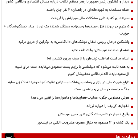
دیدار و گفتگوی رئیس‌جمهور با رهبر معظم انقلاب درباره مسائل اقتصادی و نظامی کشور
حمله مسلحانه به قهوه‌خانه‌ای در زاهدان؛ ۲ نفر جان باختند
نماینده ای که به دلیل مشکلات مالی موبایلش را فروخت
۵ متهم در پرونده قتل حمیدرضا رجب‌زاده دستگیر شدند/ یک زن در میان دستگیرشدگان +
جزئیات
واشنگتن درحال بررسی انتقال موشک‌های «آتاکامس» به اوکراین از طریق ترکیه
هشدار صنعا به عربستان: وقت تلف نکنید
اعدام بد است اما قلب تپنده‌ای را از سینه بیرون کشیدن نه!
به همه ثابت می‌شود که دیپلماسی با رژیم پست سعودی بی‌فایده است| برای تنبیه
آل‌سعود باید با اقدام نظامی تحقیرشان کنیم
تاراج هویت ملی در بازار بی‌صاحب پوشاک؛ مسئولان نظارت کجا خوابیده‌اند؟ / زیر سایه
جنگ، جامعه در حال بی‌حیا شدن است
هوش مصنوعی چگونه عملیات فضاپیماها و ماهواره‌ها را تغییر می‌دهد؟
انفجارها کی‌یف را دوباره لرزاند
وقوع انفجار در تاسیسات گازی شهر جبیل عربستان
یک کشته و ۱۲ مسموم به دنبال مصرف مشروبات الکلی در نیشابور
پربازدید ها