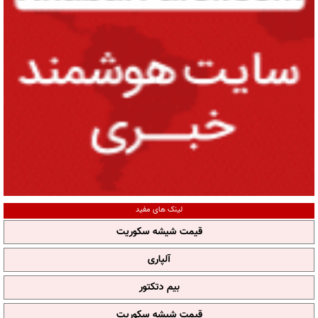
لینک های مفید
قیمت شیشه سکوریت
آلپاری
بیم دتکتور
قیمت شیشه سکوریت