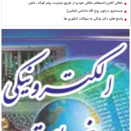
خلافی آنلاین/استعلام خلافی خودرو از طریق اینترنت، پیام کوتاه ، تلفن
جسدغرق درخون روح الله داداشی (عکس)
پاسخ های دکتر توکلی به سوالات کنکوری ها