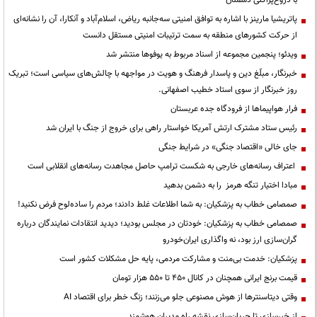
پاتریشیا مارینز با اشاره به توافق امنیتی سه‌جانبه ریاض، اسلام‌آباد و آنکارا، آن را نشانه‌ای
از حرکت کشورهای منطقه به سمت ترتیبات امنیتی مستقل دانست
ویدئو؛ پنجمین مجموعه از اسناد مربوط به یوفوها منتشر شد
خبرنگار، مبلّغ دین و پاسدار فرهنگ و هویت در مواجهه با چالش‌های سیاسی است؛ تبریک
روز خبرنگار از سوی استاد خطیب اصفهانی.
فرار هواپیماها از فرودگاه جده عربستان
رئیس ستاد مشترک ارتش آمریکا خواستار راهی برای خروج از جنگ با ایران شد
جای خالی «اقتصاد جنگی» در شرایط جنگی
اعتراف رسانه‌های خارجی به شکست ترامپ حاصل مجاهدت رسانه‌های انقلابی است
مبادا اختیار تنگه هرمز را به دشمن بدهید
صمصامی خطاب به پزشکیان: به شما اطلاعات غلط دادند؛ مردم را ساده‌لوح فرض نکنید!
صمصامی خطاب به پزشکیان: خودتان در مجلس بودید؛ دیدید انتقادات نمایندگان درباره
گران‌سازی ارز بود، نه واگذاری ایران‌خودرو
پزشکیان: خدمت بی‌منت و مشارکت مردمی، پایه حل مشکلات کشور است
قیمت‌ برنج ایرانی همچنان در کانال ۴۵۰ تا ۵۵۰ هزار تومان
وقتی دیتاسنترها از هوش مصنوعی جلو می‌زنند؛ زنگ خطر برای اقتصاد AI
از خبرسازی تا جریان‌سازی نقشه راه مدیران هوشمند