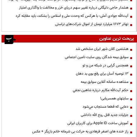
هشدار حاجی دلیگانی درباره تغییر سهم دریای خزر و مخالفت با واگذاری امتیاز
آیت‌الله جوادی آملی: با هرکس که وحدت ملی و اسلامی را بشکند، باید مقابله کرد
تهاتر ۱۶۷۳ میلیارد تومان از اموال شرکت‌های تراستی
پربحث ترین عناوین
هشتمین کلان شهر ایران مشخص شد
سوابق بیمه شدگان روی سایت تامین اجتماعی
همجنس گرایی در شبکه من و تو
13 توصیه آسان برای رفع بوی بد دهان
مشاهده سامانه آنلاين سوابق بیمه
حكم آيت‌الله مكارم درباره شاهين نجفي
سایتهای همسریابی!
دعايي كه قطعا مستجاب مي‌شود
جزئیات جدید قتل روح الله داداشی
آموزش ساخت Apple ID برای کاربران ایرانی
راز خنده های اصغر فرهادی به حرکت بی شرمانه خانم بازیگر + عکس