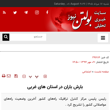
شنبه ۱۷ مرداد ۱۴۰۵
|
Saturday , 08 August 2026
از
و
ته
ویدئو؛ پنجمین مجموعه از اسناد مربوط به یوفوها منتشر شد
ن
نو
کد خبر:
۲۹۶۱۱۴
تاریخ انتشار:
۰۹ مهر ۱۳۹۴ - ۱۴:۵۰
صفحه نخست
»
اجتماعی
‍‍‍ پ
پ
بارش باران در استان های غربی
رئیس پلیس مرکز کنترل ترافیک راه‌های کشور آخرین وضعیت راه‌های
مواصلاتی کشور را تشریح کرد .