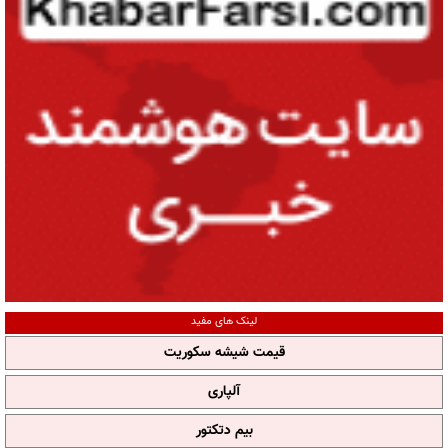
لینک های مفید
قیمت شیشه سکوریت
آلپاری
بیم دتکتور