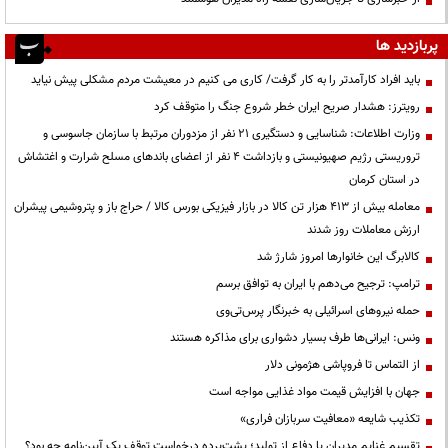
پربازدید ها
باید افراد کارآمدتر را به کار گرفت/ کاری می کنیم در معیشت مردم مشکلی پیش نیاید
رویترز: هشدار صریح ایران خطر شروع جنگ را متوقف کرد
وزارت اطلاعات: شناسایی و دستگیری ۲۱ نفر از مزدوران مرتبط با سازمان جاسوسی و
تروریستی رژیم صهیونیستی و بازداشت ۴ نفر از اعضای باندهای مسلح شرارت و اغتشاش
در استان کرمان
معامله بیش از ۴۱۳ هزار تن کالا در بازار فیزیکی بورس کالا / حراج باز و پتروشیمی پیشران
ارزش معاملات روز شدند
کالابرگ این خانوارها امروز شارژ شد
ترامپ: ترجیح می‌دهم با ایران به توافق برسم
حمله نیروهای اسرائیلی به خبرنگار پرس‌تی‌وی
ونس: ایرانی‌ها طرف بسیار دشواری برای مذاکره هستند
از التماس تا فروپاشی هژمونی دلار
جهان با افزایش قیمت مواد غذایی مواجه است
تکذیب شایعه «معافیت سربازان فراری»
تقسیم غنایم مدیران یا دفاع از تولید؛ پشت‌پرده درخواست توقف یک آیین‌نامه چه بود؟