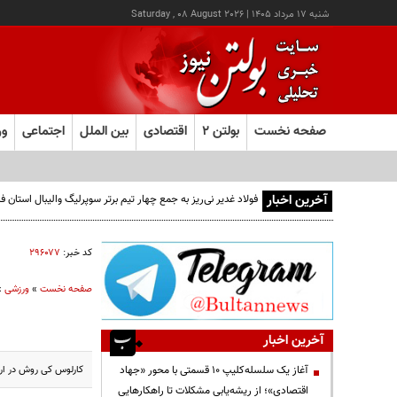
شنبه ۱۷ مرداد ۱۴۰۵
|
Saturday , 08 August 2026
صفحه نخست
بولتن ۲
اقتصادی
بین الملل
اجتماعی
ور
آخرین اخبار
فولاد غدیر نی‌ریز به جمع چهار تیم برتر سوپرلیگ والیبال استان
کد خبر:
۲۹۶۰۷۷
صفحه نخست
»
ورزشی
»
آخرین اخبار
کارلوس کی روش در ارد
آغاز یک سلسله‌کلیپ ۱۰ قسمتی با محور «جهاد
اقتصادی»؛ از ریشه‌یابی مشکلات تا راهکارهایی