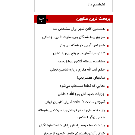
نخواهیم داد
پربحث ترین عناوین
هشتمین کلان شهر ایران مشخص شد
سوابق بیمه شدگان روی سایت تامین اجتماعی
همجنس گرایی در شبکه من و تو
13 توصیه آسان برای رفع بوی بد دهان
مشاهده سامانه آنلاين سوابق بیمه
حكم آيت‌الله مكارم درباره شاهين نجفي
سایتهای همسریابی!
دعايي كه قطعا مستجاب مي‌شود
جزئیات جدید قتل روح الله داداشی
آموزش ساخت Apple ID برای کاربران ایرانی
راز خنده های اصغر فرهادی به حرکت بی شرمانه
خانم بازیگر + عکس
پرداخت ۱۰۰ درصد پاداش پایان خدمت فرهنگیان
خلافی آنلاین/استعلام خلافی خودرو از طریق