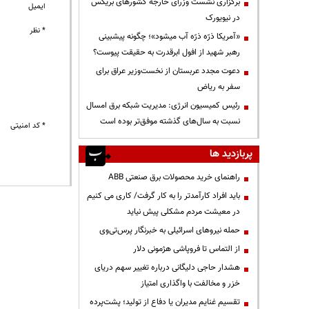
برگزاری نشست وزرای خارجه کشورهای بریکس
ایمیل
در نیویورک
* نظر
«آمریکا ذرّه ذرّه آب میشود»؛ چگونه پیشبینی
رهبر شهید از افول ابرقدرت به حقیقت پیوست؟
دعوت مجدد عربستان از نخست‌وزیر عراق برای
سفر به ریاض
رئیس کمیسیون انرژی: مدیریت شبکه برق امسال
نسبت به سال‌های گذشته موفق‌تر بوده است
* کد امنیتی
پربازدید ها
راهنمای خرید محصولات برق صنعتی ABB
باید افراد کارآمدتر را به کار گرفت/ کاری می کنیم
در معیشت مردم مشکلی پیش نیاید
حمله نیروهای اسرائیلی به خبرنگار پرس‌تی‌وی
از التماس تا فروپاشی هژمونی دلار
هشدار حاجی دلیگانی درباره تغییر سهم دریای
خزر و مخالفت با واگذاری امتیاز
تقسیم غنایم مدیران یا دفاع از تولید؛ پشت‌پرده