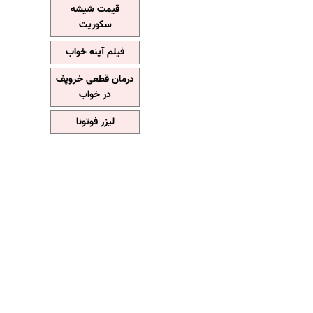
قیمت شیشه
سکوریت
فیلم آپنه خواب
درمان قطعی خروپف
در خواب
لیزر فوتونا