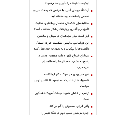
درخواست توقف یک آیین‌نامه چه بود؟
آیت‌الله جوادی آملی: با هرکس که وحدت ملی و
اسلامی را بشکند، باید مقابله کرد
مطالبه برای شکستن انحصار پیمانکاری؛ نظارت
دقیق بر واگذاری پروژه‌ها، راهکار مقابله با فساد
فرق است میان مجاهدان در میدان و ساکتین
این دیپلماسی نمایشی، شکست خورده است/
واقعیت‌ها را بپذیرید و به تعهدات خود عمل کنید
سربازانِ خیابانِ ظهور؛ ملتِ مبعوثِ رودسر در
پاسخ به دشمن: «خیابان‌ها را به ناامیدان
نمی‌دهیم»
امیر دبیری‌مهر در سوگ دکتر ابوالقاسم
قاسم‌زاده؛ از خاطرات صداوسیما تا کلاس درس
سیاست
ترامپ از افشای کمبود مهمات آمریکا خشمگین
است
وقتی انرژی، مسیرش را گم می‌کند
اجازه باز شدن مسیر دوم در تنگه هرمز را