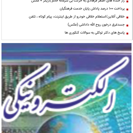
راز خنده های اصغر فرهادی به حرکت بی شرمانه خانم بازیگر + عکس
پرداخت ۱۰۰ درصد پاداش پایان خدمت فرهنگیان
خلافی آنلاین/استعلام خلافی خودرو از طریق اینترنت، پیام کوتاه ، تلفن
جسدغرق درخون روح الله داداشی (عکس)
پاسخ های دکتر توکلی به سوالات کنکوری ها