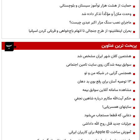
حمایت از هشت هزار نوآموز سیستان و بلوچستانی
وحدت مکرّراً و مؤکّداً تذکر داده شد
ماجرای نصب سنگ مزار اکبر عبدی چیست؟
بحران اینفانتینو؛ از طرح جنجالی تا اتهام باج‌خواهی و قربانی کردن اسپانیا
پربحث ترین عناوین
هشتمین کلان شهر ایران مشخص شد
سوابق بیمه شدگان روی سایت تامین اجتماعی
همجنس گرایی در شبکه من و تو
13 توصیه آسان برای رفع بوی بد دهان
مشاهده سامانه آنلاين سوابق بیمه
حكم آيت‌الله مكارم درباره شاهين نجفي
سایتهای همسریابی!
دعايي كه قطعا مستجاب مي‌شود
جزئیات جدید قتل روح الله داداشی
آموزش ساخت Apple ID برای کاربران ایرانی