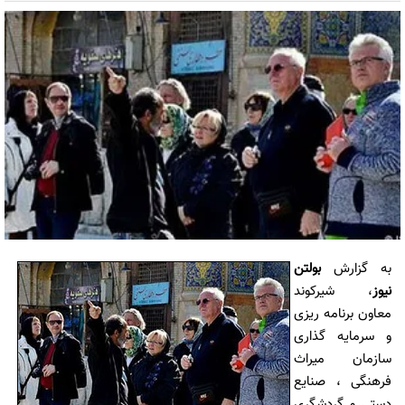
به گزارش
بولتن
نیوز
، شیرکوند
معاون برنامه ریزی
و سرمایه گذاری
سازمان میراث
فرهنگی ، صنایع
دستی و گردشگری