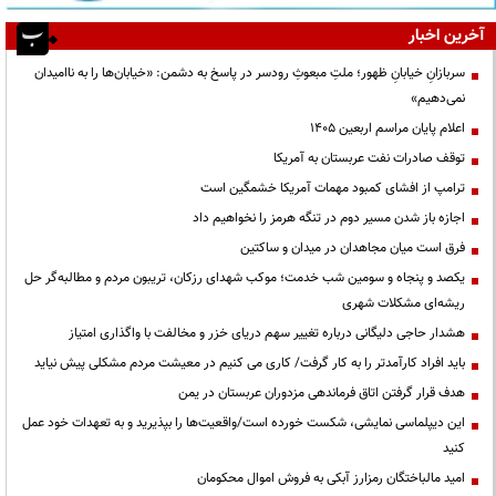
آخرین اخبار
سربازانِ خیابانِ ظهور؛ ملتِ مبعوثِ رودسر در پاسخ به دشمن: «خیابان‌ها را به ناامیدان
نمی‌دهیم»
اعلام پایان مراسم اربعین ۱۴۰۵
توقف صادرات نفت عربستان به آمریکا
ترامپ از افشای کمبود مهمات آمریکا خشمگین است
اجازه باز شدن مسیر دوم در تنگه هرمز را نخواهیم داد
فرق است میان مجاهدان در میدان و ساکتین
یکصد و پنجاه و سومین شب خدمت؛ موکب شهدای رزکان، تریبون مردم و مطالبه‌گر حل
ریشه‌ای مشکلات شهری
هشدار حاجی دلیگانی درباره تغییر سهم دریای خزر و مخالفت با واگذاری امتیاز
باید افراد کارآمدتر را به کار گرفت/ کاری می کنیم در معیشت مردم مشکلی پیش نیاید
هدف قرار گرفتن اتاق‌ فرماندهی مزدوران عربستان در یمن
این دیپلماسی نمایشی، شکست خورده است/واقعیت‌ها را بپذیرید و به تعهدات خود عمل
کنید
امید مالباختگان رمزارز آبکی به فروش اموال محکومان