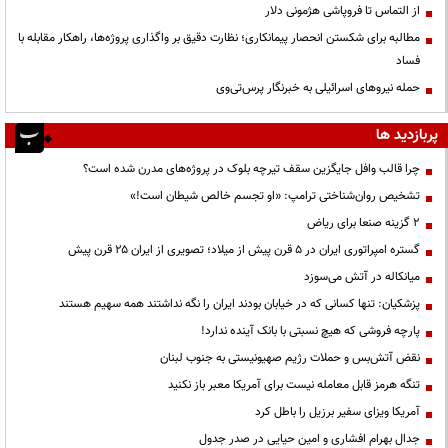
از التماس تا فروپاشی هژمونی دلار
مطالبه برای شکستن انحصار پیمانکاری؛ نظارت دقیق بر واگذاری پروژه‌ها، راهکار مقابله با
فساد
حمله نیروهای اسرائیلی به خبرنگار پرس‌تی‌وی
پربازدید ها
چرا قالب وافل جایگزین سقف تیرچه بلوک در پروژه‌های مدرن شده است؟
تشخیص روان‌شناختی ترامپ: «او تجسم خالص شیطان است!»
۲ گزینه صنعا برای ریاض
گستره امپراتوری ایران در ۵ قرن پیش از میلاد؛ تصویری از ایران ۲۵ قرن پیش
میانکاله در آتش می‌سوزد
پزشکیان: تنها کسانی که در خیابان بودند ایران را نگه نداشتند همه سهیم هستند
پارچه فروشی که هیچ نسبتی با بانک آینده ندارد!
نقض آتش‌بس و حملات رژیم صهیونیستی به جنوب لبنان
تنگه هرمز قابل معامله نیست برای آمریکا معبر باز نکنید
آمریکا ویزای سفیر برزیل را باطل کرد
جدال بهرام افشاری و امین حیایی در صدر جدول