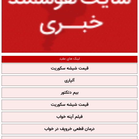
لینک های مفید
قیمت شیشه سکوریت
آلپاری
بیم دتکتور
قیمت شیشه سکوریت
فیلم آپنه خواب
درمان قطعی خروپف در خواب