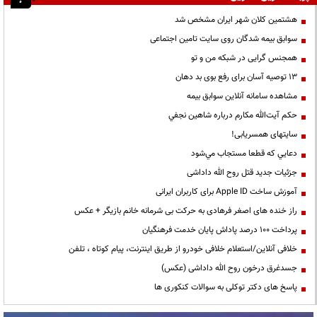
هشتمین کلان شهر ایران مشخص شد
سوابق بیمه شدگان روی سایت تامین اجتماعی
همجنس گرایی در شبکه من و تو
13 توصیه آسان برای رفع بوی بد دهان
مشاهده سامانه آنلاين سوابق بیمه
حكم آيت‌الله مكارم درباره شاهين نجفي
سایتهای همسریابی!
دعايي كه قطعا مستجاب مي‌شود
جزئیات جدید قتل روح الله داداشی
آموزش ساخت Apple ID برای کاربران ایرانی
راز خنده های اصغر فرهادی به حرکت بی شرمانه خانم بازیگر + عکس
پرداخت ۱۰۰ درصد پاداش پایان خدمت فرهنگیان
خلافی آنلاین/استعلام خلافی خودرو از طریق اینترنت، پیام کوتاه ، تلفن
جسدغرق درخون روح الله داداشی (عکس)
پاسخ های دکتر توکلی به سوالات کنکوری ها