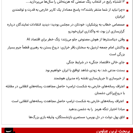
3 اشتباه رایج در انتخاب رنگ صنعتی که هزینه‌اش را سال‌ها می‌پردازید...
«چرا نباید از شما متنفر باشند؟»؛ پاسخ معنادار یک کاربر خارجی به قدرت و توانمندی
ایرانیان
صمصامی خطاب به پزشکیان: خودتان در مجلس بودید؛ دیدید انتقادات نمایندگان درباره
گران‌سازی ارز بود، نه واگذاری ایران‌خودرو
وقتی دیتاسنترها از هوش مصنوعی جلو می‌زنند؛ زنگ خطر برای اقتصاد AI
واکنش امام جمعه اردبیل به سخنان باقر خرازی: دروغ بستن به رهبری قطعاً جرم بسیار
بزرگی است
جای خالی «اقتصاد جنگی» در شرایط جنگی
بسنت مدعی شد: به زودی شاهد توافق با ایران خواهیم بود
از خبرسازی تا جریان‌سازی نقشه راه مدیران هوشمند
اعتراف رسانه‌های خارجی به شکست ترامپ؛ حاصل مجاهدت رسانه‌های انقلابی در مقابله
با دروغ‌پراکنی دشمنان
اعتراف رسانه‌های خارجی به شکست ترامپ حاصل مجاهدت رسانه‌های انقلابی است
مبادا اختیار تنگه هرمز را به دشمن بدهید
اتاق پول دولت در دل بورس؛ مستمری بازنشستگان، وثیقه بازی بزرگ‌ها
پربحث ترین عناوین