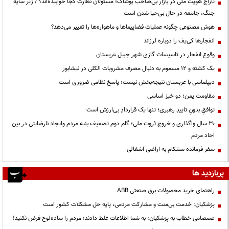
تاراج هویت ملی در بازار بی‌صاحب پوشاک؛ مسئولان نظارت کجا خوابیده‌اند؟ / زیر سایه
جنگ، جامعه در حال بی‌حیا شدن است
هوش مصنوعی چگونه عملیات فضاپیماها و ماهواره‌ها را تغییر می‌دهد؟
انفجارها کی‌یف را دوباره لرزاند
وقوع انفجار در تاسیسات گازی شهر جبیل عربستان
یک کشته و ۱۲ مسموم به دنبال مصرف مشروبات الکلی در نیشابور
دیپلماسی با عربستان نتیجه‌بخش نیست؛ پاسخ نظامی ضروری است
مقاومت یمن؛ دو خیز اساسی
توافقِ بدونِ تاییدِ رهبری؛ تنها یک قراردادِ بی‌ارزش است
۳۰ سال واگذاری و خروج ثروت ملی؛ گام دوم تضعیف بنیه مردم وایجاد نارضایتی در بین
احاد مردم
سفر فرمانده سنتکام به اراضی اشغالی
پربازدید ها
راهنمای خرید محصولات برق صنعتی ABB
پزشکیان: خدمت بی‌منت و مشارکت مردمی، پایه حل مشکلات کشور است
صمصامی خطاب به پزشکیان: به شما اطلاعات غلط دادند؛ مردم را ساده‌لوح فرض نکنید!