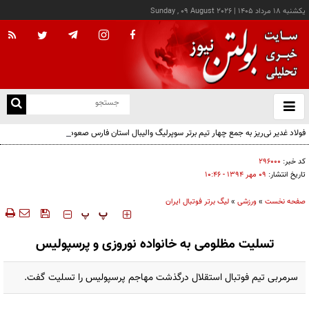
يکشنبه ۱۸ مرداد ۱۴۰۵
|
Sunday , 09 August 2026
از
و
ته
فولاد غدیر نی‌ریز به جمع چهار تیم برتر سوپرلیگ والیبال استان فارس صعود کرد
ن
نو
کد خبر:
۲۹۶۰۰۰
تاریخ انتشار:
۰۹ مهر ۱۳۹۴ - ۱۰:۴۶
صفحه نخست
»
ورزشی
»
لیگ برتر فوتبال ایران
‍‍‍ پ
پ
تسلیت مظلومی به خانواده نوروزی و پرسپولیس
سرمربی تیم فوتبال استقلال درگذشت مهاجم پرسپولیس را تسلیت گفت.