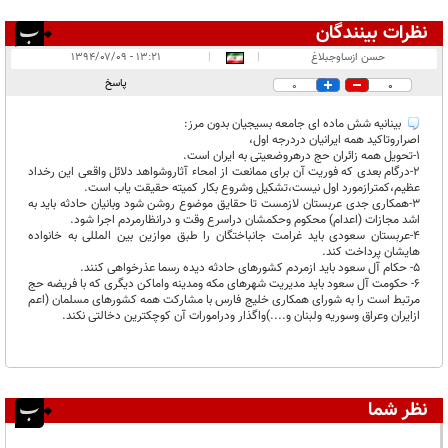
نظرات بینندگان
انتشار یافته:
۱
حسن ازساوجبلاغ
|
|
۱۳:۲۱ - ۱۳۹۴/۰۷/۰۹
در انتظار بررسی:
پاسخ
0
0
غیر قابل انتشار:
بینانیه شش ماده ای جامعه بسیجیان بدون مرز:
اصراروتاکید همه ایرانیان دردرجه اول،
1-تحویل همه زائران حج درهروضعیتی به ایران است.
2-درگام بعدی که فوریت آن برای ممانعت از امحاء آثاروشواهد دلائل واقعی این رخداد
عظیم،کمترازمورد اول نیست،تشکیل وشروع بکار کمیته حقیقت یاب است.
3-همکاری جدی عربستان لازمست تا حقایق موضوع روشن شود وبانیان حادثه باید به
اشد مجازات (اعدام) محکوم وحکمشان دراسرع وقت و درانظارمردم اجرا شود.
4-عربستان سعودی باید غرامت جانباختگان را طبق موازین بین المللی به خانواده
هایشان پرداخت کند.
5- حکام آل سعود باید ازمردم کشورهای حادثه دیده رسما عذرخواهی کنند.
6- حکومت آل سعود باید مدیریت شهرهای مکه ومدینه واماکن دیگری که با فریضه حج
مرتبط است را به شورای همکاری خلیج فارس با مشارکت همه کشورهای مسلمان (اعم
ازایران وعراق وسوریه ولبنان و....)واگذار ودرامورات آن کوچکترین دخالتی نکند.
نظر شما