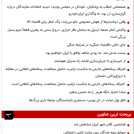
صمصامی خطاب به پزشکیان: خودتان در مجلس بودید؛ دیدید انتقادات نمایندگان درباره
گران‌سازی ارز بود، نه واگذاری ایران‌خودرو
وقتی دیتاسنترها از هوش مصنوعی جلو می‌زنند؛ زنگ خطر برای اقتصاد AI
واکنش امام جمعه اردبیل به سخنان باقر خرازی: دروغ بستن به رهبری قطعاً جرم بسیار
بزرگی است
جای خالی «اقتصاد جنگی» در شرایط جنگی
بسنت مدعی شد: به زودی شاهد توافق با ایران خواهیم بود
از خبرسازی تا جریان‌سازی نقشه راه مدیران هوشمند
اعتراف رسانه‌های خارجی به شکست ترامپ؛ حاصل مجاهدت رسانه‌های انقلابی در مقابله
با دروغ‌پراکنی دشمنان
اعتراف رسانه‌های خارجی به شکست ترامپ حاصل مجاهدت رسانه‌های انقلابی است
مبادا اختیار تنگه هرمز را به دشمن بدهید
اتاق پول دولت در دل بورس؛ مستمری بازنشستگان، وثیقه بازی بزرگ‌ها
پربحث ترین عناوین
هشتمین کلان شهر ایران مشخص شد
سوابق بیمه شدگان روی سایت تامین اجتماعی