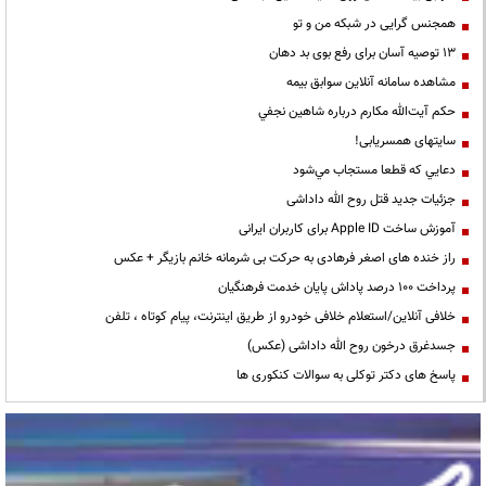
همجنس گرایی در شبکه من و تو
13 توصیه آسان برای رفع بوی بد دهان
مشاهده سامانه آنلاين سوابق بیمه
حكم آيت‌الله مكارم درباره شاهين نجفي
سایتهای همسریابی!
دعايي كه قطعا مستجاب مي‌شود
جزئیات جدید قتل روح الله داداشی
آموزش ساخت Apple ID برای کاربران ایرانی
راز خنده های اصغر فرهادی به حرکت بی شرمانه خانم بازیگر + عکس
پرداخت ۱۰۰ درصد پاداش پایان خدمت فرهنگیان
خلافی آنلاین/استعلام خلافی خودرو از طریق اینترنت، پیام کوتاه ، تلفن
جسدغرق درخون روح الله داداشی (عکس)
پاسخ های دکتر توکلی به سوالات کنکوری ها