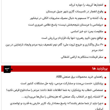
انفجارها کی‌یف را دوباره لرزاند
وقوع انفجار در تاسیسات گازی شهر جبیل عربستان
یک کشته و ۱۲ مسموم به دنبال مصرف مشروبات الکلی در نیشابور
دیپلماسی با عربستان نتیجه‌بخش نیست؛ پاسخ نظامی ضروری است
مقاومت یمن؛ دو خیز اساسی
توافقِ بدونِ تاییدِ رهبری؛ تنها یک قراردادِ بی‌ارزش است
۳۰ سال واگذاری و خروج ثروت ملی؛ گام دوم تضعیف بنیه مردم وایجاد نارضایتی در بین
احاد مردم
سفر فرمانده سنتکام به اراضی اشغالی
پربازدید ها
راهنمای خرید محصولات برق صنعتی ABB
پزشکیان: خدمت بی‌منت و مشارکت مردمی، پایه حل مشکلات کشور است
صمصامی خطاب به پزشکیان: به شما اطلاعات غلط دادند؛ مردم را ساده‌لوح فرض نکنید!
3 اشتباه رایج در انتخاب رنگ صنعتی که هزینه‌اش را سال‌ها می‌پردازید...
«چرا نباید از شما متنفر باشند؟»؛ پاسخ معنادار یک کاربر خارجی به قدرت و توانمندی
ایرانیان