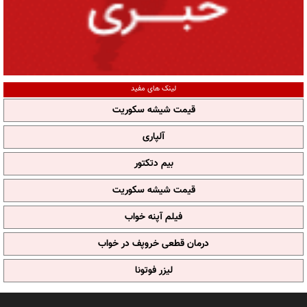
لینک های مفید
قیمت شیشه سکوریت
آلپاری
بیم دتکتور
قیمت شیشه سکوریت
فیلم آپنه خواب
درمان قطعی خروپف در خواب
لیزر فوتونا