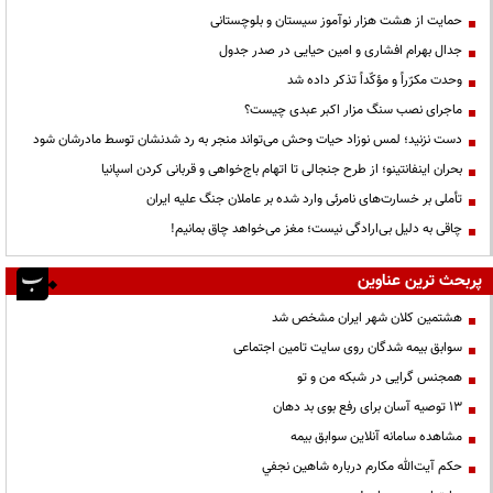
حمایت از هشت هزار نوآموز سیستان و بلوچستانی
جدال بهرام افشاری و امین حیایی در صدر جدول
وحدت مکرّراً و مؤکّداً تذکر داده شد
ماجرای نصب سنگ مزار اکبر عبدی چیست؟
دست نزنید؛ لمس نوزاد حیات وحش می‌تواند منجر به رد شدنشان توسط مادرشان شود
بحران اینفانتینو؛ از طرح جنجالی تا اتهام باج‌خواهی و قربانی کردن اسپانیا
تأملی بر خسارت‌های نامرئی وارد شده بر عاملان جنگ علیه ایران
چاقی به دلیل بی‌ارادگی نیست؛ مغز می‌خواهد چاق بمانیم!
پربحث ترین عناوین
هشتمین کلان شهر ایران مشخص شد
سوابق بیمه شدگان روی سایت تامین اجتماعی
همجنس گرایی در شبکه من و تو
13 توصیه آسان برای رفع بوی بد دهان
مشاهده سامانه آنلاين سوابق بیمه
حكم آيت‌الله مكارم درباره شاهين نجفي