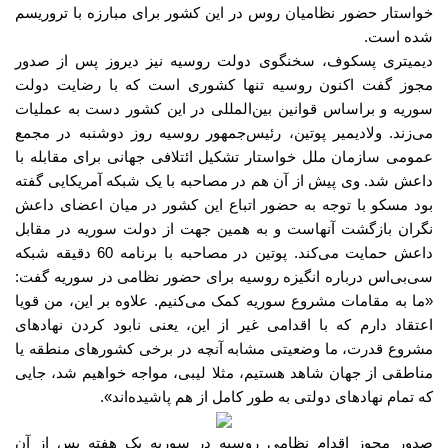
خواستار حضور نظامیان روس در این کشور برای مبارزه با تروریسم
شده است
.
دیمیتری پسکوف، سخنگوی دولت روسیه نیز دیروز پس از صدور
مجوز گفت اکنون روسیه تنها کشوری است که با رضایت دولت
سوریه و براساس قوانین بین‌المللی در این کشور دست به عملیات
می‌زند
.
ولادیمیر پوتین، رئیس‌جمهور روسیه روز دوشنبه در مجمع
عمومی سازمان ملل خواستار تشکیل ائتلافی جهانی برای مقابله با
داعش شد
.
وی پیش از آن هم در مصاحبه با یک شبکه آمریکایی گفته
بود مسکو با توجه به حضور اتباع این کشور در میان اعضای داعش
نگران بازگشت آنهاست و به همین جهت از دولت سوریه در مقابل
داعش حمایت می‌کند
.
پوتین در مصاحبه با برنامه
60
دقیقه شبکه
سی‌بی‌اس درباره انگیزه روسیه برای حضور نظامی در سوریه گفت
:
«
ما به مقامات مشروع سوریه کمک می‌کنیم
.
علاوه بر این، من قویا
اعتقاد دارم که با اقدامی غیر از این، یعنی نابود کردن نهادهای
مشروع قدرت، ما وضعیتی مشابه آنچه در برخی کشورهای منطقه یا
مناطقی از جهان شاهد هستیم، مثلا لیبی، مواجه خواهیم شد، جایی
که تمام نهادهای دولتی به طور کامل از هم پاشیده‌اند
».
صدور مجوز اقدام نظامی روسیه در سوریه یک هفته پس از آن