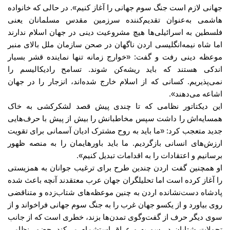
جهانی لازم است جنگ سوم جهانی را آغاز کنیم
».
در حالی که خانواده
هاشمی به‌عنوان تقدیم‌کننده سرزمین مقدس مسلمانان یعنی
فلسطین به اسرائیلی‌ها هیچ مشروعیت دینی در جهان اسلام ندارند
اما شاه نیمه‌انگلیسی اردن ناگهان در صحن سازمان ملل بالای منبر
موعظه دینی رفت و گفت
: «
خوارج زمانه تنها نماینده قشر بسیار
اندکی هستند که باید ریشه‌کن شوند
.
تسامح رادیکالیسم را
نمی‌پذیریم
.
کسانی که از اسلام خارج شده‌اند، انزجار را در جهان
اشاعه می‌دهند
».
این دیکتاتور نظامی که تا چندی پیش قصد لشکرکشی به خاک
همسایه‌اش را داشت سپس مخاطبانش را بیش از پیش با حرف‌هایی
جدید متعجب کرد
: «
ما باید به روح مشترک ادیان آسمانی برای تقویت
ارزش‌های انسانی بازگردیم
.
ما باید باورهایمان را به منصه ظهور
برسانیم و اعتقادات را به اقدامات تبدیل کنیم
».
او همچنین گفت اردن چندین طرح برای ترغیب جوانان به همزیستی
را آغاز کرده است اما تحلیلگران جهان عرب معتقدند آنچه باعث شده
پادشاه دست‌نشانده اردن به چنین موعظه‌های شتاب‌زده و متناقضی
روی بیاورد و از یکسو جهان غرب را به جنگ سوم جهانی فراخواند و از
سوی دیگر حرف از گفت‌وگوی تمدن‌ها بزند، خطری است که از جانب
تحولات شتابان در سوریه و عراق استشمام می‌کند
.
حضور نظامی