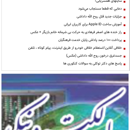
سایتهای همسریابی!
دعايي كه قطعا مستجاب مي‌شود
جزئیات جدید قتل روح الله داداشی
آموزش ساخت Apple ID برای کاربران ایرانی
راز خنده های اصغر فرهادی به حرکت بی شرمانه خانم بازیگر + عکس
پرداخت ۱۰۰ درصد پاداش پایان خدمت فرهنگیان
خلافی آنلاین/استعلام خلافی خودرو از طریق اینترنت، پیام کوتاه ، تلفن
جسدغرق درخون روح الله داداشی (عکس)
پاسخ های دکتر توکلی به سوالات کنکوری ها