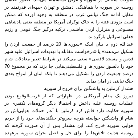
روسیه در سوریه با هماهنگی دمشق و تهران جبهه‌ای قدرتمند در
مقابل ادامه جنگ نیابتی غرب در منطقه به وجود آورده که ممکن
است بزودی فتنه را به خاک نوکران آمریکا در منطقه یعنی پادشاهی
مصنوعی و متزلزل اردن هاشمی، ترکیه درگیر جنگ قومی و رژیم
جعلی اسرائیل بازگرداند
.
عبدالله دوم با بیان اینکه
«
سوری‌ها
20
درصد از جمعیت اردن را
تشکیل می‌دهند
»
یا
«
درخواست مقابله با تهدیدات اسرائیل علیه شهر
قدس و مسجدالاقصی
»
سعی می‌کند در شرایط تغییر معادلات شام
خود را دلسوز سوری‌ها و فلسطینی‌هایی جا بزند که در مجموع
70
درصد جمعیت اردن را تشکیل می‌دهند تا بلکه امان از امواج بعدی
جنگ نیابتی در امان بماند
.
هشدار کرملین به واشنگتن برای خروج از سوریه
دیروز یک مقام آمریکایی در اظهاراتی که از قریب‌الوقوع بودن
عملیات روسیه علیه داعش و احتمالا دیگر گروه‌های تکفیری در
سوریه حکایت دارد فاش کرد کرملین با آغاز حملات هوایی‌اش در
شام از واشنگتن خواسته هرچه سریع‌تر جنگنده‌های خود را از حریم
هوایی سوریه خارج کند
.
این هشدار پس از آن صورت گرفته که
روسیه هدایت تلاش‌ها را برای حل و فصل بحران سوریه برعهده