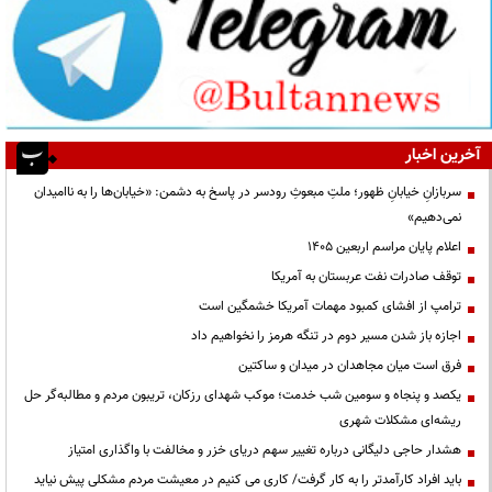
آخرین اخبار
سربازانِ خیابانِ ظهور؛ ملتِ مبعوثِ رودسر در پاسخ به دشمن: «خیابان‌ها را به ناامیدان
نمی‌دهیم»
اعلام پایان مراسم اربعین ۱۴۰۵
توقف صادرات نفت عربستان به آمریکا
ترامپ از افشای کمبود مهمات آمریکا خشمگین است
اجازه باز شدن مسیر دوم در تنگه هرمز را نخواهیم داد
فرق است میان مجاهدان در میدان و ساکتین
یکصد و پنجاه و سومین شب خدمت؛ موکب شهدای رزکان، تریبون مردم و مطالبه‌گر حل
ریشه‌ای مشکلات شهری
هشدار حاجی دلیگانی درباره تغییر سهم دریای خزر و مخالفت با واگذاری امتیاز
باید افراد کارآمدتر را به کار گرفت/ کاری می کنیم در معیشت مردم مشکلی پیش نیاید