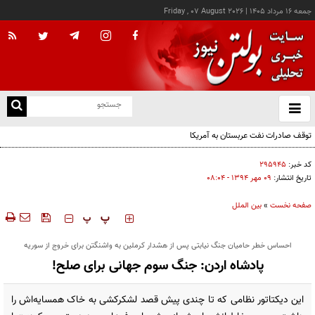
جمعه ۱۶ مرداد ۱۴۰۵
|
Friday , 07 August 2026
از
و
ته
ن
نو
کد خبر:
۲۹۵۹۴۵
تاریخ انتشار:
۰۹ مهر ۱۳۹۴ - ۰۸:۰۴
صفحه نخست
»
بین الملل
‍‍‍ پ
پ
احساس خطر حامیان جنگ نیابتی پس از هشدار کرملین به واشنگتن برای خروج از سوریه
پادشاه اردن: جنگ سوم جهانی برای صلح!
این دیکتاتور نظامی که تا چندی پیش قصد لشکرکشی به خاک همسایه‌اش را