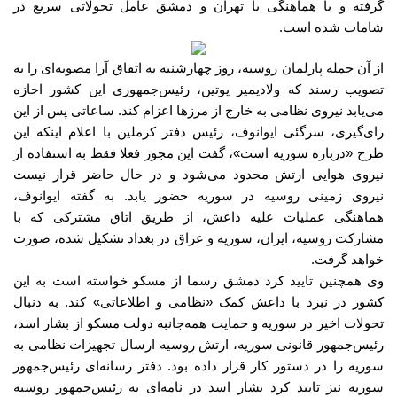
گرفته و با هماهنگی با تهران و دمشق عامل تحولاتی سریع در
شامات شده است
.
از آن جمله پارلمان روسیه، روز چهارشنبه به اتفاق آرا مصوبه‌ای را به
تصویب رسند که ولادیمیر پوتین، رئیس‌جمهوری این کشور اجازه
می‌یابد نیروی نظامی به خارج از مرزها اعزام کند
.
ساعاتی پس از این
رای‌گیری، سرگئی ایوانوف، رئیس دفتر کرملین با اعلام اینکه این
طرح
«
درباره سوریه است
»
، گفت این مجوز فعلا فقط به استفاده از
نیروی هوایی ارتش محدود می‌شود و در حال حاضر قرار نیست
نیروی زمینی روسیه در سوریه حضور یابد
.
به گفته ایوانوف،‌
هماهنگی عملیات علیه داعش، از طریق اتاق مشترکی که با
مشارکت روسیه، ایران، سوریه و عراق در بغداد تشکیل شده، صورت
خواهد گرفت
.
وی همچنین تایید کرد دمشق رسما از مسکو خواسته است به این
کشور در نبرد با داعش کمک
«
نظامی و اطلاعاتی
»
کند
.
به دنبال
تحولات اخیر در سوریه و حمایت همه‌جانبه دولت مسکو از بشار اسد،
رئیس‌جمهور قانونی سوریه، ارتش روسیه ارسال تجهیزات نظامی به
سوریه را در دستور کار قرار داده بود
.
دفتر رسانه‌ای رئیس‌جمهور
سوریه نیز تایید کرد بشار اسد در نامه‌ای به رئیس‌جمهور روسیه