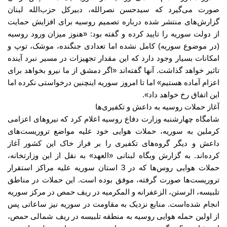
صورت می‌گیرد که سیدحسن نصرالله، دبیرکل حزب‌الله لبنان
گزارش‌های منتشر شده درباره تصمیم روسیه برای افزایش حمایت
از دولت سوریه را تایید کرده و گفته بود
: «
هنوز میزان ورود روسیه
(
در موضوع سوریه
)
کامل نشده اما تعدادی جنگنده، موشک، توپ و
امکانات بسیار وجود دارد که این مقدار تجهیزات در مسیر نبرد آینده
تاثیر خواهد گذاشت
.
آنها گفته‌اند
«
اگر دمشق از ما نیرو بخواهد برای
اعزام آماده هستیم
»
اما تا امروز سوریه اینچنین درخواستی نکرده اما
این اتفاق رخ خواهد داد
».
آغاز حملات روسیه به داعش و تکفیری‌ها
شامگاه چهارشنبه وزارت دفاع روسیه اعلام کرد که نیروهای اعزامی
کرملین به سوریه، حملات هوایی خود علیه مواضع تروریست‌های
داعش و دیگر گروه‌های تکفیری را بر فراز خاک این کشور آغاز
کرده‌اند
.
به گزارش وبگاه لبنانی
«
العهد
»
به نقل از این وزارتخانه،
حملات هوایی روس‌ها که در
3
استان سوریه علیه مراکز استقرار
تروریست‌ها صورت گرفته، موفق بوده است
.
این حملات در مناطق
تلبیسه، الرستن، الزعفرانه و المکرمیه در ریف حمص در مرکز سوریه
انجام شده‌است
.
منابع نزدیک به مقاومت در سوریه نیز ساعاتی پس
از اولین حمله هوایی روسیه به منطقه تلبیسه در ریف شمالی حمص،