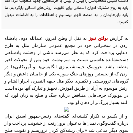
داشت سپس مخاطبانش را بیش از پیش با حرف‌هایی جدید متعجب کرد: «ما
باید به روح مشترک ادیان آسمانی برای تقویت ارزش‌های انسانی بازگردیم. ما
باید باورهایمان را به منصه ظهور برسانیم و اعتقادات را به اقدامات تبدیل
کنیم».
به گزارش
بولتن نیوز
به نقل از وطن امروز، عبدالله دوم، پادشاه
اردن در سخنرانی خود در مجمع عمومی سازمان ملل به طرح
ادعایی پرداخت کرد که به نظر می‌رسد ناشی از وحشت پادشاهی
دست‌نشانده هاشمی نسبت به سرنوشت خود پس از تحولات اخیر
منطقه باشد
.
عروسک خیمه‌شب‌بازی انگلیسی‌ها و آمریکایی‌ها در
اردن که از نخستین روزهای جنگ سوریه یکی از حامیان داعش و دیگر
گروه‌های تروریستی و تکفیری دیگر مثل جبهه النصره، احرار الشام و
ارتش موسوم به آزاد از طریق آموزش، تجهیز و تدارک آنها بوده است
در نیویورک حرف‌هایی متناقض درباره جنگ و صلح به زبان آورد که
البته بسیار بزرگ‌تر از دهان او بود
.
او از یکسو به تکرار کلیشه‌ای گفته‌های رئیس‌جمهور اسبق ایران
درباره گفت‌وگوی تمدن‌ها به‌عنوان برون‌رفت از خشونت پرداخت و از
سوی دیگر مدعی شد
«
برای ریشه‌کن کردن تروریسم و تقویت صلح