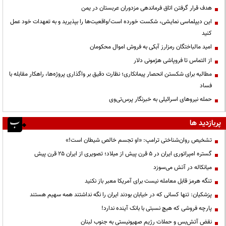
هدف قرار گرفتن اتاق‌ فرماندهی مزدوران عربستان در یمن
این دیپلماسی نمایشی، شکست خورده است/واقعیت‌ها را بپذیرید و به تعهدات خود عمل
کنید
امید مالباختگان رمزارز آبکی به فروش اموال محکومان
از التماس تا فروپاشی هژمونی دلار
مطالبه برای شکستن انحصار پیمانکاری؛ نظارت دقیق بر واگذاری پروژه‌ها، راهکار مقابله با
فساد
حمله نیروهای اسرائیلی به خبرنگار پرس‌تی‌وی
پربازدید ها
تشخیص روان‌شناختی ترامپ: «او تجسم خالص شیطان است!»
گستره امپراتوری ایران در ۵ قرن پیش از میلاد؛ تصویری از ایران ۲۵ قرن پیش
میانکاله در آتش می‌سوزد
تنگه هرمز قابل معامله نیست برای آمریکا معبر باز نکنید
پزشکیان: تنها کسانی که در خیابان بودند ایران را نگه نداشتند همه سهیم هستند
پارچه فروشی که هیچ نسبتی با بانک آینده ندارد!
نقض آتش‌بس و حملات رژیم صهیونیستی به جنوب لبنان