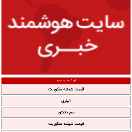
لینک های مفید
قیمت شیشه سکوریت
آلپاری
بیم دتکتور
قیمت شیشه سکوریت