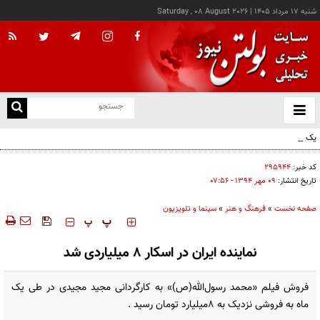
شنبه ۱۷ مرداد ۱۴۰۵
|
Saturday , 08 August 2026
از
و
ته
یک اتفاق عجیب در «لوور»
ن
نو
کد خبر:
۲۹۵۹۴۴
تاریخ انتشار:
۰۹ مهر ۱۳۹۴ - ۰۷:۵۶
صفحه نخست
»
فرهنگ و هنر
»
سینما و تلویزیون
‍‍‍ پ
پ
نماینده ایران در اسکار 8 میلیاردی شد
فروش فیلم «محمد رسول‌الله(ص)» به کارگردانی مجید مجیدی در طی یک
ماه به فروشی نزدیک به 8میلیارد تومان رسید .