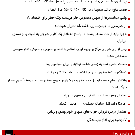
پزشکیان: خدمت بی‌منت و مشارکت مردمی، پایه حل مشکلات کشور است
قیمت‌ برنج ایرانی همچنان در کانال ۴۵۰ تا ۵۵۰ هزار تومان
وقتی دیتاسنترها از هوش مصنوعی جلو می‌زنند؛ زنگ خطر برای اقتصاد AI
از خبرسازی تا جریان‌سازی نقشه راه مدیران هوشمند
«چرا نباید از شما متنفر باشند؟»؛ پاسخ معنادار یک کاربر خارجی به قدرت و توانمندی
ایرانیان
پس از رأی شورای مرکزی جبهه ایران اسلامی؛ اعضای حقیقی و حقوقی دفتر سیاسی
مشخص شدند
بسنت مدعی شد: به زودی شاهد توافق با ایران خواهیم بود
دستگیری ۱۰۴ مظنون طی عملیات‌هایی علیه داعش در ترکیه
واکنش امام جمعه اردبیل به سخنان باقر خرازی: دروغ بستن به رهبری قطعاً جرم بسیار
بزرگی است
احتمال وجود حیات در اقیانوس مدفون «اروپا»
آمریکا و اسرائیل سامانه «پیکان» را آزمایش کردند
هشدار درباره فروش حواله‌های صوری خودروهای وارداتی
۷ توصیه برای آغاز نویسندگی
پربازدید ها