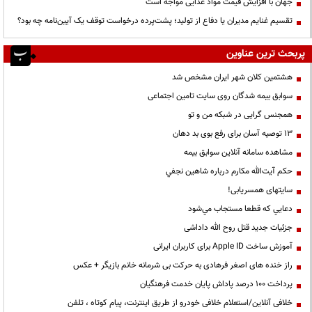
جهان با افزایش قیمت مواد غذایی مواجه است
تقسیم غنایم مدیران یا دفاع از تولید؛ پشت‌پرده درخواست توقف یک آیین‌نامه چه بود؟
پربحث ترین عناوین
هشتمین کلان شهر ایران مشخص شد
سوابق بیمه شدگان روی سایت تامین اجتماعی
همجنس گرایی در شبکه من و تو
13 توصیه آسان برای رفع بوی بد دهان
مشاهده سامانه آنلاين سوابق بیمه
حكم آيت‌الله مكارم درباره شاهين نجفي
سایتهای همسریابی!
دعايي كه قطعا مستجاب مي‌شود
جزئیات جدید قتل روح الله داداشی
آموزش ساخت Apple ID برای کاربران ایرانی
راز خنده های اصغر فرهادی به حرکت بی شرمانه خانم بازیگر + عکس
پرداخت ۱۰۰ درصد پاداش پایان خدمت فرهنگیان
خلافی آنلاین/استعلام خلافی خودرو از طریق اینترنت، پیام کوتاه ، تلفن