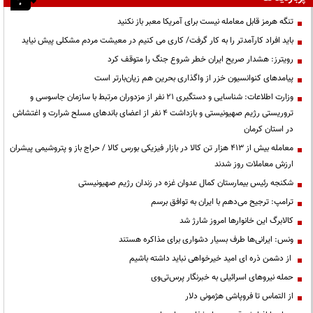
تنگه هرمز قابل معامله نیست برای آمریکا معبر باز نکنید
باید افراد کارآمدتر را به کار گرفت/ کاری می کنیم در معیشت مردم مشکلی پیش نیاید
رویترز: هشدار صریح ایران خطر شروع جنگ را متوقف کرد
پیامدهای کنوانسیون خزر از واگذاری بحرین هم زیان‌بارتر است
وزارت اطلاعات: شناسایی و دستگیری ۲۱ نفر از مزدوران مرتبط با سازمان جاسوسی و
تروریستی رژیم صهیونیستی و بازداشت ۴ نفر از اعضای باندهای مسلح شرارت و اغتشاش
در استان کرمان
معامله بیش از ۴۱۳ هزار تن کالا در بازار فیزیکی بورس کالا / حراج باز و پتروشیمی پیشران
ارزش معاملات روز شدند
شکنجه رئیس بیمارستان کمال عدوان غزه در زندان رژیم صهیونیستی
ترامپ: ترجیح می‌دهم با ایران به توافق برسم
کالابرگ این خانوارها امروز شارژ شد
ونس: ایرانی‌ها طرف بسیار دشواری برای مذاکره هستند
از دشمن ذره ای امید خیرخواهی نباید داشته باشیم
حمله نیروهای اسرائیلی به خبرنگار پرس‌تی‌وی
از التماس تا فروپاشی هژمونی دلار