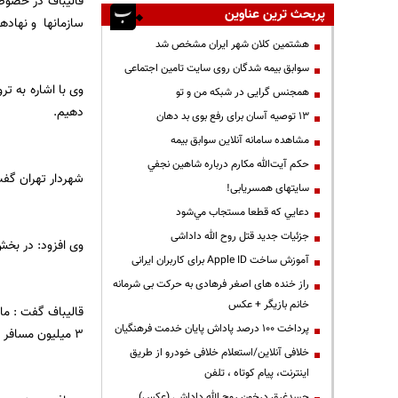
قالیباف در خصوص
پربحث ترین عناوین
سازمانها و نهادها
هشتمین کلان شهر ایران مشخص شد
سوابق بیمه شدگان روی سایت تامین اجتماعی
همجنس گرایی در شبکه من و تو
دهیم.
13 توصیه آسان برای رفع بوی بد دهان
مشاهده سامانه آنلاين سوابق بیمه
حكم آيت‌الله مكارم درباره شاهين نجفي
شهردار تهران گفت: روزانه 3300 تا 3500 نفر از دوچرخه استفاده می کنند که باید ای
سایتهای همسریابی!
دعايي كه قطعا مستجاب مي‌شود
جزئیات جدید قتل روح الله داداشی
وی افزود: در بخش
آموزش ساخت Apple ID برای کاربران ایرانی
راز خنده های اصغر فرهادی به حرکت بی شرمانه
خانم بازیگر + عکس
پرداخت ۱۰۰ درصد پاداش پایان خدمت فرهنگیان
3 میلیون مسافر در روز است در سال 96 به 10 میلیون مسافر برسانیم .
خلافی آنلاین/استعلام خلافی خودرو از طریق
اینترنت، پیام کوتاه ، تلفن
جسدغرق درخون روح الله داداشی (عکس)