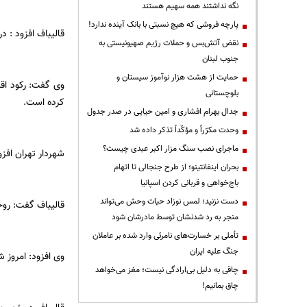
نگه نداشتند همه سهیم هستند
پارچه فروشی که هیچ نسبتی با بانک آینده ندارد!
قالیباف افزود : د
نقض آتش‌بس و حملات رژیم صهیونیستی به
جنوب لبنان
حمایت از هشت هزار نوآموز سیستان و
وی گفت: رکود اق
بلوچستانی
کرده است.
جدال بهرام افشاری و امین حیایی در صدر جدول
وحدت مکرّراً و مؤکّداً تذکر داده شد
ماجرای نصب سنگ مزار اکبر عبدی چیست؟
شهردار تهران افزو
بحران اینفانتینو؛ از طرح جنجالی تا اتهام
باج‌خواهی و قربانی کردن اسپانیا
دست نزنید؛ لمس نوزاد حیات وحش می‌تواند
قالیباف گفت: روح
منجر به رد شدنشان توسط مادرشان شود
تأملی بر خسارت‌های نامرئی وارد شده بر عاملان
جنگ علیه ایران
وی افزود: امروز 
چاقی به دلیل بی‌ارادگی نیست؛ مغز می‌خواهد
چاق بمانیم!