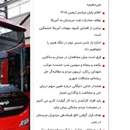
نمی‌دهیم»
اعلام پایان مراسم اربعین ۱۴۰۵
توقف صادرات نفت عربستان به آمریکا
ترامپ از افشای کمبود مهمات آمریکا خشمگین
است
اجازه باز شدن مسیر دوم در تنگه هرمز را
نخواهیم داد
فرق است میان مجاهدان در میدان و ساکتین
یکصد و پنجاه و سومین شب خدمت؛ موکب
شهدای رزکان، تریبون مردم و مطالبه‌گر حل
ریشه‌ای مشکلات شهری
هشدار حاجی دلیگانی درباره تغییر سهم دریای
خزر و مخالفت با واگذاری امتیاز
باید افراد کارآمدتر را به کار گرفت/ کاری می کنیم
در معیشت مردم مشکلی پیش نیاید
هدف قرار گرفتن اتاق‌ فرماندهی مزدوران عربستان
در یمن
این دیپلماسی نمایشی، شکست خورده است/