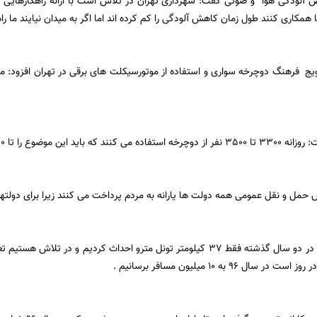
 آلودگی هوا و صوتی گفت: شهرداری تهران در تلاش است با ارائه راهکارهایی ا
 همکاری کنند طول زمان کاهش آلودگی را کم کرده اند اما اگر به میدان نیایند ما راه 
ن موضوع را تا 100 هزار نفر افزایش دهیم .
 حمل و نقل عمومی همه دولت ها یارانه به مردم پرداخت می کنند زیرا برای دولته
قالیباف گفت : ما در دو سال گذشته فقط 37 کیلومتر تونل مترو احداث کردیم و