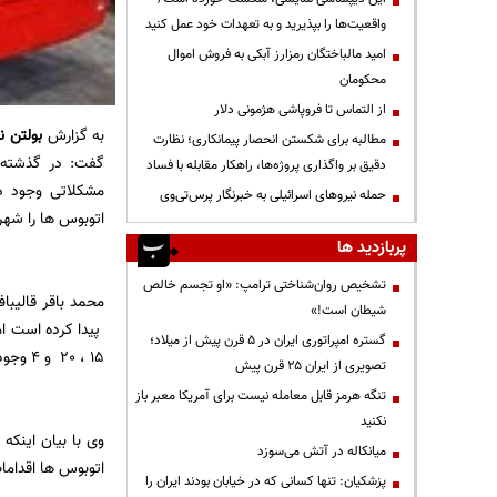
واقعیت‌ها را بپذیرید و به تعهدات خود عمل کنید
امید مالباختگان رمزارز آبکی به فروش اموال
محکومان
از التماس تا فروپاشی هژمونی دلار
به گزارش
بولتن نی
مطالبه برای شکستن انحصار پیمانکاری؛ نظارت
دقیق بر واگذاری پروژه‌ها، راهکار مقابله با فساد
مشکلاتی وجود د
حمله نیروهای اسرائیلی به خبرنگار پرس‌تی‌وی
اتوبوس ها را شهر
پربازدید ها
تشخیص روان‌شناختی ترامپ: «او تجسم خالص
محمد باقر قالیبا
شیطان است!»
پیدا کرده است ام
گستره امپراتوری ایران در ۵ قرن پیش از میلاد؛
15 ، 20 و 4 وجود دارد و بعضاً اتوبوس ها وضع خوبی ندارند.
تصویری از ایران ۲۵ قرن پیش
تنگه هرمز قابل معامله نیست برای آمریکا معبر باز
نکنید
وی با بیان اینکه
میانکاله در آتش می‌سوزد
اتوبوس ها اقداما
پزشکیان: تنها کسانی که در خیابان بودند ایران را