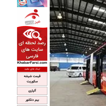
لینک های مفید
قیمت شیشه
سکوریت
آلپاری
بیم دتکتور