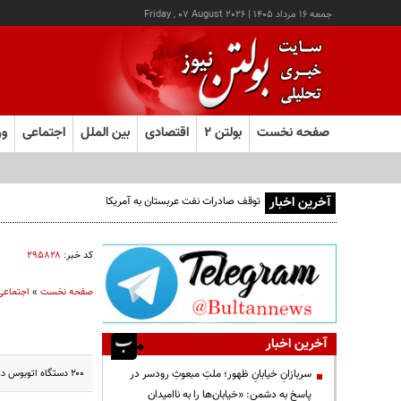
جمعه ۱۶ مرداد ۱۴۰۵
|
Friday , 07 August 2026
صفحه نخست
بولتن ۲
اقتصادی
بین الملل
اجتماعی
ور
آخرین اخبار
توقف صادرات نفت عربستان به آمریکا
کد خبر:
۲۹۵۸۲۸
صفحه نخست
»
اجتماعی
آخرین اخبار
۲۰۰ دستگاه اتوبوس دو کابین جدید وارد ناوگان حمل و نقل عمومی شهر تهران شد ؛ همچنین یک خط جدید شبانه از میدان امام حسین تا میدان راه آهن راه اندازی شد.
سربازانِ خیابانِ ظهور؛ ملتِ مبعوثِ رودسر در
پاسخ به دشمن: «خیابان‌ها را به ناامیدان