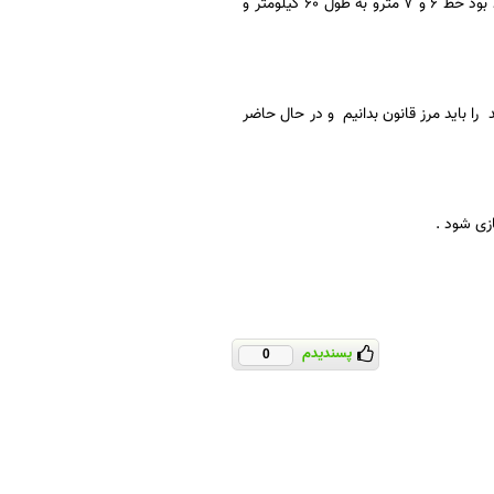
وی افزود: بنده و همکارانم تصمیم گرفته ایم تا پایان این دوره مدیریت شهری که در سال 96 خواهد بود خط 6 و 7 مترو به طول 60 کیلومتر و
را باید مرز قانون بدانیم و در حال حاضر
زی شود .
پسندیدم
0