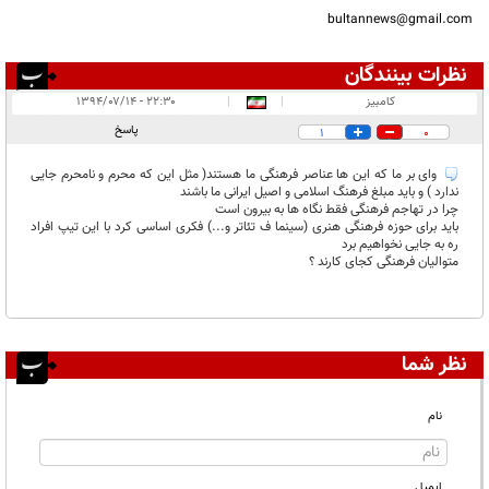
bultannews@gmail.com
نظرات بینندگان
انتشار یافته:
۱
کامبیز
|
|
۲۲:۳۰ - ۱۳۹۴/۰۷/۱۴
در انتظار بررسی:
پاسخ
1
0
غیر قابل انتشار:
وای بر ما که این ها عناصر فرهنگی ما هستند( مثل این که محرم و نامحرم جایی
ندارد ) و باید مبلغ فرهنگ اسلامی و اصیل ایرانی ما باشند
چرا در تهاجم فرهنگی فقط نگاه ها به بیرون است
باید برای حوزه فرهنگی هنری (سینما ف تئاتر و...) فکری اساسی کرد با این تیپ افراد
ره به جایی نخواهیم برد
متوالیان فرهنگی کجای کارند ؟
نظر شما
نام
ایمیل