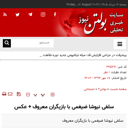
جمعه ۱۶ مرداد ۱۴۰۵
|
Friday , 07 August 2026
از
و
ته
پیشرفت در جراحی افزایش قد؛ میله تیتانیومی جدید دوره نقاهت را از چند ماه به چند هفته
ن
کاهش می‌دهد
نو
کد خبر:
۲۹۵۷۹۱
تعداد نظرات:
۱ نظر
تاریخ انتشار:
۰۸ مهر ۱۳۹۴ - ۱۴:۰۲
صفحه نخست
»
بولتن2
»
اجتماعی
‍‍‍ پ
پ
سلفی نیوشا ضیغمی با بازیگران معروف + عکس
سلفی نیوشا ضیغمی با بازیگران معروف