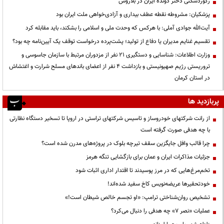
رکوردشکنی دختر دونده ایران در بلاروس
پزشکیان: مشروطه نقطه عطف بیداری و آزادی‌خواهی ملت ایران بود
آیت‌الله جوادی آملی: با هرکس که وحدت ملی و اسلامی را بشکند، باید مقابله کرد
تقسیم غنایم مدیران یا دفاع از تولید؛ پشت‌پرده درخواست توقف یک آیین‌نامه چه بود؟
وزارت اطلاعات: شناسایی و دستگیری ۲۱ نفر از مزدوران مرتبط با سازمان جاسوسی و
تروریستی رژیم صهیونیستی و بازداشت ۴ نفر از اعضای باندهای مسلح شرارت و اغتشاش
در استان کرمان
پربازدید ها
از رانت‌ شرکتهای خودروساز و تاسیس شرکتهای تراستی در اروپا تا تسخیر دستگاه نظارتی
با چه هدفی صورت گرفته است
چرا قالب وافل جایگزین سقف تیرچه بلوک در پروژه‌های مدرن شده است؟
جزئیات مذاکرات ایران و عمان برای بازگشایی تنگه هرمز
تخم‌مرغ‌هایی که در مرز پوسیدند تا اقتدار اداری اثبات شود
خودتحقیرها عریضه‌نویس کاخ سفید شده‌اند!
تشخیص روان‌شناختی ترامپ: «او تجسم خالص شیطان است!»
عملیات «نصر ۷» چه هدفی را دنبال می‌کرد؟