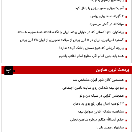
زلزله شهر یاسوج را لرزاند
آمریکا ویزای سفیر برزیل را باطل کرد
۲ گزینه صنعا برای ریاض
میانکاله در آتش می‌سوزد
پزشکیان: تنها کسانی که در خیابان بودند ایران را نگه نداشتند همه سهیم هستند
گستره امپراتوری ایران در ۵ قرن پیش از میلاد؛ تصویری از ایران ۲۵ قرن پیش
پارچه فروشی که هیچ نسبتی با بانک آینده ندارد!
همه باید بدون اما و اگر، مطیع امام انقلاب باشیم
پربحث ترین عناوین
هشتمین کلان شهر ایران مشخص شد
سوابق بیمه شدگان روی سایت تامین اجتماعی
همجنس گرایی در شبکه من و تو
13 توصیه آسان برای رفع بوی بد دهان
مشاهده سامانه آنلاين سوابق بیمه
حكم آيت‌الله مكارم درباره شاهين نجفي
سایتهای همسریابی!