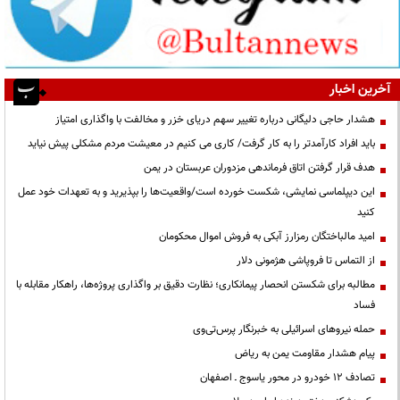
آخرین اخبار
هشدار حاجی دلیگانی درباره تغییر سهم دریای خزر و مخالفت با واگذاری امتیاز
باید افراد کارآمدتر را به کار گرفت/ کاری می کنیم در معیشت مردم مشکلی پیش نیاید
هدف قرار گرفتن اتاق‌ فرماندهی مزدوران عربستان در یمن
این دیپلماسی نمایشی، شکست خورده است/واقعیت‌ها را بپذیرید و به تعهدات خود عمل
کنید
امید مالباختگان رمزارز آبکی به فروش اموال محکومان
از التماس تا فروپاشی هژمونی دلار
مطالبه برای شکستن انحصار پیمانکاری؛ نظارت دقیق بر واگذاری پروژه‌ها، راهکار مقابله با
فساد
حمله نیروهای اسرائیلی به خبرنگار پرس‌تی‌وی
پیام هشدار مقاومت یمن به ریاض
تصادف ۱۲ خودرو در محور یاسوج ـ اصفهان