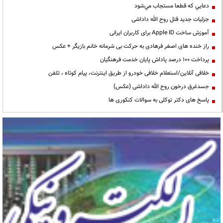
دعايي كه قطعا مستجاب مي‌شود
جزئیات جدید قتل روح الله داداشی
آموزش ساخت Apple ID برای کاربران ایرانی
راز خنده های اصغر فرهادی به حرکت بی شرمانه خانم بازیگر + عکس
پرداخت ۱۰۰ درصد پاداش پایان خدمت فرهنگیان
خلافی آنلاین/استعلام خلافی خودرو از طریق اینترنت، پیام کوتاه ، تلفن
جسدغرق درخون روح الله داداشی (عکس)
پاسخ های دکتر توکلی به سوالات کنکوری ها