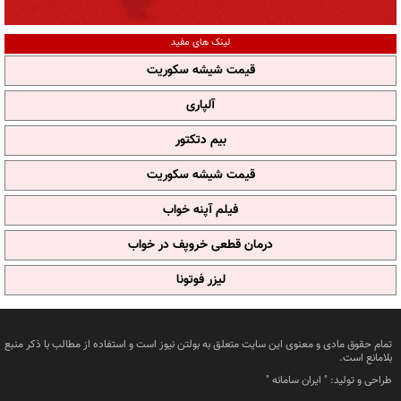
لینک های مفید
قیمت شیشه سکوریت
آلپاری
بیم دتکتور
قیمت شیشه سکوریت
فیلم آپنه خواب
درمان قطعی خروپف در خواب
لیزر فوتونا
تمام حقوق مادی و معنوی این سایت متعلق به بولتن نیوز است و استفاده از مطالب با ذکر منبع
بلامانع است.
طراحی و تولید: "
ایران سامانه
"