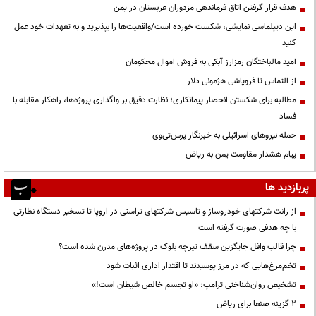
هدف قرار گرفتن اتاق‌ فرماندهی مزدوران عربستان در یمن
این دیپلماسی نمایشی، شکست خورده است/واقعیت‌ها را بپذیرید و به تعهدات خود عمل
کنید
امید مالباختگان رمزارز آبکی به فروش اموال محکومان
از التماس تا فروپاشی هژمونی دلار
مطالبه برای شکستن انحصار پیمانکاری؛ نظارت دقیق بر واگذاری پروژه‌ها، راهکار مقابله با
فساد
حمله نیروهای اسرائیلی به خبرنگار پرس‌تی‌وی
پیام هشدار مقاومت یمن به ریاض
پربازدید ها
از رانت‌ شرکتهای خودروساز و تاسیس شرکتهای تراستی در اروپا تا تسخیر دستگاه نظارتی
با چه هدفی صورت گرفته است
چرا قالب وافل جایگزین سقف تیرچه بلوک در پروژه‌های مدرن شده است؟
تخم‌مرغ‌هایی که در مرز پوسیدند تا اقتدار اداری اثبات شود
تشخیص روان‌شناختی ترامپ: «او تجسم خالص شیطان است!»
۲ گزینه صنعا برای ریاض