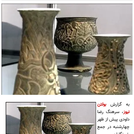
به گزارش
بولتن
نیوز
، سرهنگ رضا
داودی پیش از ظهر
چهارشنبه در جمع