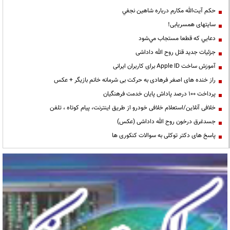
حكم آيت‌الله مكارم درباره شاهين نجفي
سایتهای همسریابی!
دعايي كه قطعا مستجاب مي‌شود
جزئیات جدید قتل روح الله داداشی
آموزش ساخت Apple ID برای کاربران ایرانی
راز خنده های اصغر فرهادی به حرکت بی شرمانه خانم بازیگر + عکس
پرداخت ۱۰۰ درصد پاداش پایان خدمت فرهنگیان
خلافی آنلاین/استعلام خلافی خودرو از طریق اینترنت، پیام کوتاه ، تلفن
جسدغرق درخون روح الله داداشی (عکس)
پاسخ های دکتر توکلی به سوالات کنکوری ها