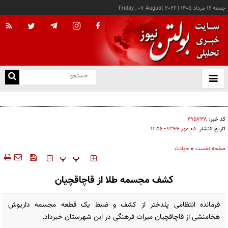
جمعه ۱۶ مرداد ۱۴۰۵
|
Friday , 07 August 2026
از
و
ته
اجازه باز شدن مسیر دوم در تنگه هرمز را نخواهیم داد
ن
نو
کد خبر:
۲۹۵۷۳۸
تاریخ انتشار:
۰۸ مهر ۱۳۹۴ - ۱۱:۵۶
صفحه نخست
»
حوادث
‍‍‍ پ
پ
کشف مجسمه طلا از قاچاقچیان
فرمانده انتظامی پلدختر از کشف و ضبط یک قطعه مجسمه داریوش
هخامنشی از قاچاقچیان میراث فرهنگی در این شهرستان خبرداد.