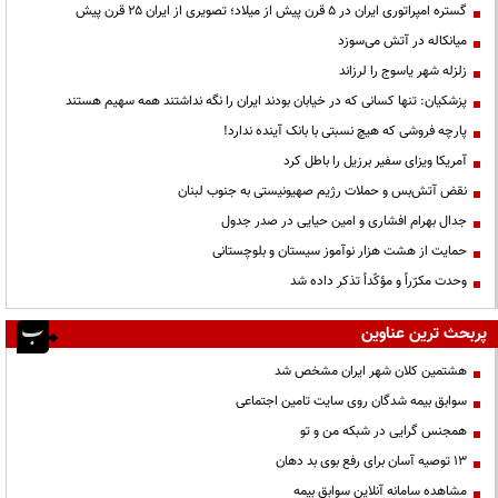
گستره امپراتوری ایران در ۵ قرن پیش از میلاد؛ تصویری از ایران ۲۵ قرن پیش
میانکاله در آتش می‌سوزد
زلزله شهر یاسوج را لرزاند
پزشکیان: تنها کسانی که در خیابان بودند ایران را نگه نداشتند همه سهیم هستند
پارچه فروشی که هیچ نسبتی با بانک آینده ندارد!
آمریکا ویزای سفیر برزیل را باطل کرد
نقض آتش‌بس و حملات رژیم صهیونیستی به جنوب لبنان
جدال بهرام افشاری و امین حیایی در صدر جدول
حمایت از هشت هزار نوآموز سیستان و بلوچستانی
وحدت مکرّراً و مؤکّداً تذکر داده شد
پربحث ترین عناوین
هشتمین کلان شهر ایران مشخص شد
سوابق بیمه شدگان روی سایت تامین اجتماعی
همجنس گرایی در شبکه من و تو
13 توصیه آسان برای رفع بوی بد دهان
مشاهده سامانه آنلاين سوابق بیمه