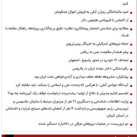
کنید
امید مالباختگان رمزارز آبکی به فروش اموال محکومان
از التماس تا فروپاشی هژمونی دلار
مطالبه برای شکستن انحصار پیمانکاری؛ نظارت دقیق بر واگذاری پروژه‌ها، راهکار مقابله با
فساد
حمله نیروهای اسرائیلی به خبرنگار پرس‌تی‌وی
پیام هشدار مقاومت یمن به ریاض
تصادف ۱۲ خودرو در محور یاسوج ـ اصفهان
رکوردشکنی دختر دونده ایران در بلاروس
پزشکیان: مشروطه نقطه عطف بیداری و آزادی‌خواهی ملت ایران بود
آیت‌الله جوادی آملی: با هرکس که وحدت ملی و اسلامی را بشکند، باید مقابله کرد
تقسیم غنایم مدیران یا دفاع از تولید؛ پشت‌پرده درخواست توقف یک آیین‌نامه چه بود؟
وزارت اطلاعات: شناسایی و دستگیری ۲۱ نفر از مزدوران مرتبط با سازمان جاسوسی و
تروریستی رژیم صهیونیستی و بازداشت ۴ نفر از اعضای باندهای مسلح شرارت و اغتشاش
در استان کرمان
دو تروریست در عملیات نیروهای عراقی در «الانبار» دستگیر شدند