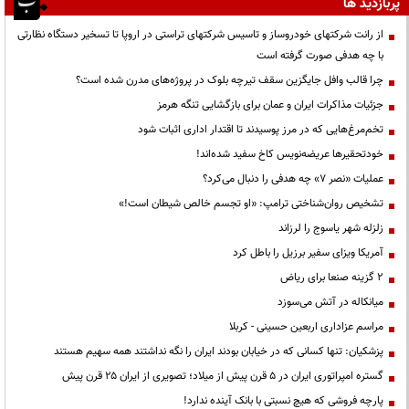
پربازدید ها
از رانت‌ شرکتهای خودروساز و تاسیس شرکتهای تراستی در اروپا تا تسخیر دستگاه نظارتی
با چه هدفی صورت گرفته است
چرا قالب وافل جایگزین سقف تیرچه بلوک در پروژه‌های مدرن شده است؟
جزئیات مذاکرات ایران و عمان برای بازگشایی تنگه هرمز
تخم‌مرغ‌هایی که در مرز پوسیدند تا اقتدار اداری اثبات شود
خودتحقیرها عریضه‌نویس کاخ سفید شده‌اند!
عملیات «نصر ۷» چه هدفی را دنبال می‌کرد؟
تشخیص روان‌شناختی ترامپ: «او تجسم خالص شیطان است!»
زلزله شهر یاسوج را لرزاند
آمریکا ویزای سفیر برزیل را باطل کرد
۲ گزینه صنعا برای ریاض
میانکاله در آتش می‌سوزد
مراسم عزاداری اربعین حسینی - کربلا
پزشکیان: تنها کسانی که در خیابان بودند ایران را نگه نداشتند همه سهیم هستند
گستره امپراتوری ایران در ۵ قرن پیش از میلاد؛ تصویری از ایران ۲۵ قرن پیش
پارچه فروشی که هیچ نسبتی با بانک آینده ندارد!