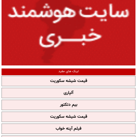
لینک های مفید
قیمت شیشه سکوریت
آلپاری
بیم دتکتور
قیمت شیشه سکوریت
فیلم آپنه خواب