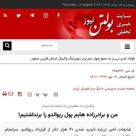
پنجشنبه ۱۵ مرداد ۱۴۰۵
|
Thursday , 06 August 2026
از
و
ته
فولاد غدیر نی‌ریز به جمع چهار تیم برتر سوپرلیگ والیبال استان فارس صعود کرد
ن
نو
کد خبر:
۲۹۵۶۴۳
تاریخ انتشار:
۰۸ مهر ۱۳۹۴ - ۰۹:۱۰
صفحه نخست
»
ورزشی
»
لیگ برتر فوتبال ایران
‍‍‍ پ
پ
واکنش تند مظلومی به شایعه دردسرساز
من و برادرزاده هایم پول ریوالدو را برنداشتیم!
شایعات اخیر درباره ناپدید شدن 40 هزار دلار از قرارداد ریوالدو، سرانجام