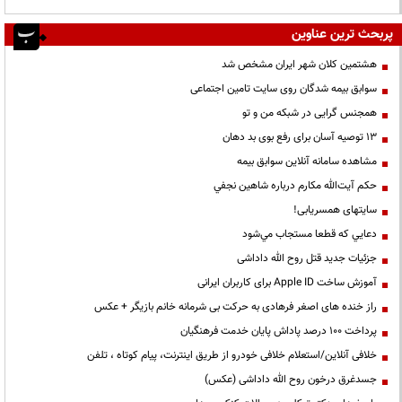
پربحث ترین عناوین
هشتمین کلان شهر ایران مشخص شد
سوابق بیمه شدگان روی سایت تامین اجتماعی
همجنس گرایی در شبکه من و تو
13 توصیه آسان برای رفع بوی بد دهان
مشاهده سامانه آنلاين سوابق بیمه
حكم آيت‌الله مكارم درباره شاهين نجفي
سایتهای همسریابی!
دعايي كه قطعا مستجاب مي‌شود
جزئیات جدید قتل روح الله داداشی
آموزش ساخت Apple ID برای کاربران ایرانی
راز خنده های اصغر فرهادی به حرکت بی شرمانه خانم بازیگر + عکس
پرداخت ۱۰۰ درصد پاداش پایان خدمت فرهنگیان
خلافی آنلاین/استعلام خلافی خودرو از طریق اینترنت، پیام کوتاه ، تلفن
جسدغرق درخون روح الله داداشی (عکس)