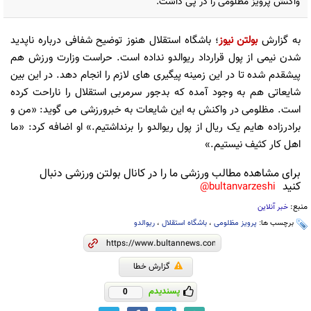
واکنش پرویز مظلومی را در پی داشت.
به گزارش
بولتن نیوز
؛ باشگاه استقلال هنوز توضیح شفافی درباره ناپدید
شدن نیمی از پول قرارداد ریوالدو نداده است. حراست وزارت ورزش هم
پیشقدم شده تا در این زمینه پیگیری های لازم را انجام دهد. در این بین
شایعاتی هم به وجود آمده که بدجور سرمربی استقلال را ناراحت کرده
است. مظلومی در واکنش به این شایعات به خبرورزشی می گوید: «من و
برادرزاده هایم یک ریال از پول ریوالدو را برنداشتیم.» او اضافه کرد: «ما
اهل کار کثیف نیستیم.»
برای مشاهده مطالب ورزشی ما را در کانال بولتن ورزشی دنبال
کنید
bultanvarzeshi@
منبع:
خبر آنلاین
برچسب ها:
پرویز مظلومی
،
باشگاه استقلال
،
ریوالدو
گزارش خطا
پسندیدم
0