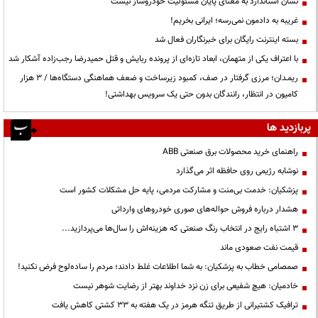
نشان استاندارد به معنای پایان مسئولیت خودروساز نیست
غریبه به دادمون نمی‌رسه؛ ایرانی بخریم!
بسته اینترنت رایگان برای خبرنگاران فعال شد
با اعتراف یکی از متهمان، ابعاد تازه‌ای از پرونده ربایش و قتل حمیدرضا رجب‌زاده آشکار شد
ریمـدان؛ مرزی گرفتار در صف، کمبود زیرساخت و ضعف هماهنگی دستگاه‌ها / ۳ هزار
کامیون در انتظار، رانندگان بدون حتی یک سرویس بهداشتی!
پربازدید ها
راهنمای خرید محصولات برق صنعتی ABB
نوشابه رژیمی روی حافظه اثر می‌گذارد
پزشکیان: خدمت بی‌منت و مشارکت مردمی، پایه حل مشکلات کشور است
هشدار درباره فروش حواله‌های صوری خودروهای وارداتی
3 اشتباه رایج در انتخاب رنگ صنعتی که هزینه‌اش را سال‌ها می‌پردازید...
قیمت نفت صعودی ماند
صمصامی خطاب به پزشکیان: به شما اطلاعات غلط دادند؛ مردم را ساده‌لوح فرض نکنید!
خادمیان: هیچ شفیعی برای زن نزد خداوند بهتر از رضایت شوهر نیست
ترافیک کشتیرانی از طریق تنگه هرمز در یک هفته به ۳۳ کشتی کاهش یافت