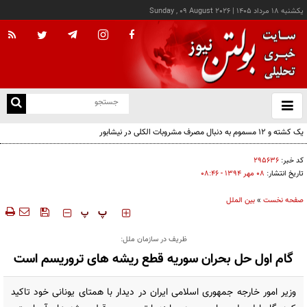
يکشنبه ۱۸ مرداد ۱۴۰۵
|
Sunday , 09 August 2026
از
و
ته
یک کشته و ۱۲ مسموم به دنبال مصرف مشروبات الکلی در نیشابور
ن
نو
کد خبر:
۲۹۵۶۳۶
تاریخ انتشار:
۰۸ مهر ۱۳۹۴ - ۰۸:۴۶
صفحه نخست
»
بین الملل
‍‍‍ پ
پ
ظریف در سازمان ملل:
گام اول حل بحران سوریه قطع ریشه های تروریسم است
وزیر امور خارجه جمهوری اسلامی ایران در دیدار با همتای یونانی خود تاکید