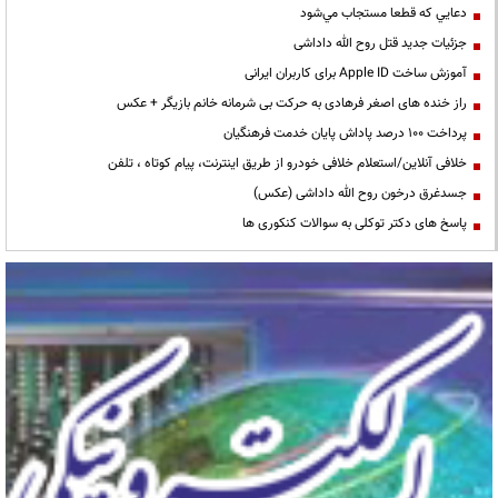
دعايي كه قطعا مستجاب مي‌شود
جزئیات جدید قتل روح الله داداشی
آموزش ساخت Apple ID برای کاربران ایرانی
راز خنده های اصغر فرهادی به حرکت بی شرمانه خانم بازیگر + عکس
پرداخت ۱۰۰ درصد پاداش پایان خدمت فرهنگیان
خلافی آنلاین/استعلام خلافی خودرو از طریق اینترنت، پیام کوتاه ، تلفن
جسدغرق درخون روح الله داداشی (عکس)
پاسخ های دکتر توکلی به سوالات کنکوری ها