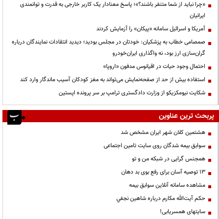
«چرا نباید از شما متنفر باشند؟»؛ پاسخ معنادار یک کاربر خارجی به قدرت و توانمندی
ایرانیان
آمریکا و اسرائیل سامانه «پیکان» را آزمایش کردند
صمصامی خطاب به پزشکیان: خودتان در مجلس بودید؛ دیدید انتقادات نمایندگان درباره
گران‌سازی ارز بود، نه واگذاری ایران‌خودرو
احتمال وجود حیات در اقیانوس مدفون «اروپا»
استفاده بیش از حد از صفحه‌نمایش می‌تواند به مغز کودکان آسیب ماندگار وارد کند
شکایت نیومکزیکو از وزارت دادگستری ترامپ بر سر پرونده اپستین
پربحث ترین عناوین
هشتمین کلان شهر ایران مشخص شد
سوابق بیمه شدگان روی سایت تامین اجتماعی
همجنس گرایی در شبکه من و تو
13 توصیه آسان برای رفع بوی بد دهان
مشاهده سامانه آنلاين سوابق بیمه
حكم آيت‌الله مكارم درباره شاهين نجفي
سایتهای همسریابی!