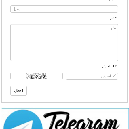
* نظر
* کد امنیتی