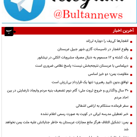
آخرین اخبار
انفجارها کی‌یف را دوباره لرزاند
وقوع انفجار در تاسیسات گازی شهر جبیل عربستان
یک کشته و ۱۲ مسموم به دنبال مصرف مشروبات الکلی در نیشابور
دیپلماسی با عربستان نتیجه‌بخش نیست؛ پاسخ نظامی ضروری است
مقاومت یمن؛ دو خیز اساسی
توافقِ بدونِ تاییدِ رهبری؛ تنها یک قراردادِ بی‌ارزش است
۳۰ سال واگذاری و خروج ثروت ملی؛ گام دوم تضعیف بنیه مردم وایجاد نارضایتی در بین
احاد مردم
سفر فرمانده سنتکام به اراضی اشغالی
خبر تعطیلی مدرسه ایرانی در کویت به صورت رسمی اعلام نشده
یمن: تشکیل ائتلاف هرگز مانع مجازات عربستان به خاطر جنایاتش علیه ملت یمن نخواهد
شد