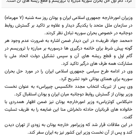
کرد، گام اول حل بحران سوریه مبارزه با تروریسم و قطع ریشه های آن است.
وزیران امورخارجه جمهوری اسلامی ایران و یونان روز سه شنبه (7 مهرماه)
در سازمان ملل متحد با یکدیگر دیدار و علاوه بر تاکید بر گسترش روابط
دوجانبه در خصوص بحران سوریه تبادل نظر کردند.
«محمد جواد ظریف» در این دیدار ضمن اشاره به ضرورت عدم وجود هر
گونه پیش شرط برای خاتمه درگیری ها درسوریه بر مبارزه با تروریسم در
گام اول و قطع ریشه های آن و سپس تشکیل دولت اتحاد ملی با
مشارکت همه طرف های درگیر تاکید کرد.
وی در ادامه طرح سیاسی جمهوری اسلامی ایران را در مورد حل بحران
سوریه برای همتای یونانی خود تشریح کرد.
وی پس از تبریک انتخاب مجدد «الکسیس چیپراس» به عنوان نخست
وزیر یونان از گسترش روابط دوجانبه میان ایران و یونان استقبال کرد.
«نیکلاس کوتزیاس» وزیر امورخارجه یونان نیز ضمن اظهار همدردی با
خانواده های قربانیان حادثه دلخراش منا این ضایعه را به ظریف تسلیت
گفت.
در این ملاقات قرار شد که وزیرامور خارجه یونان به زودی از تهران دیدن
کند و پس از آن نخست وزیر این کشور نیز به ایران سفر کند.