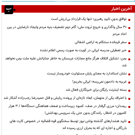
آخرین اخبار
توافقِ بدونِ تاییدِ رهبری؛ تنها یک قراردادِ بی‌ارزش است
۳۰ سال واگذاری و خروج ثروت ملی؛ گام دوم تضعیف بنیه مردم وایجاد نارضایتی در بین
احاد مردم
سفر فرمانده سنتکام به اراضی اشغالی
خبر تعطیلی مدرسه ایرانی در کویت به صورت رسمی اعلام نشده
یمن: تشکیل ائتلاف هرگز مانع مجازات عربستان به خاطر جنایاتش علیه ملت یمن نخواهد
شد
نشان استاندارد به معنای پایان مسئولیت خودروساز نیست
غریبه به دادمون نمی‌رسه؛ ایرانی بخریم!
بسته اینترنت رایگان برای خبرنگاران فعال شد
با اعتراف یکی از متهمان، ابعاد تازه‌ای از پرونده ربایش و قتل حمیدرضا رجب‌زاده آشکار شد
ریمـدان؛ مرزی گرفتار در صف، کمبود زیرساخت و ضعف هماهنگی دستگاه‌ها / ۳ هزار
کامیون در انتظار، رانندگان بدون حتی یک سرویس بهداشتی!
تایید هشدارهای گذشته بولتن نیوز توسط سخنگوی قوه قضائیه در خصوص کارت های
بارزگانی و اجاره ای که به بحران ارزی رسیده اند