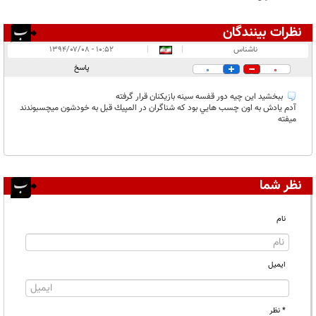
نظرات بینندگان
انتشار یافته:
۱
ناشناس
|
|
۱۰:۵۲ - ۱۳۹۴/۰۷/۰۸
در انتظار بررسی:
پاسخ
0
0
غیر قابل انتشار:
ببخشيد اين چيه دور قفسه سينه بازيكنان قرار گرفته
آدم يادش به اون چسب هايي بود كه شناگران در المپيك قبل به خودشون ميچسبوندند
ميفته
نظر شما
نام
ایمیل
* نظر