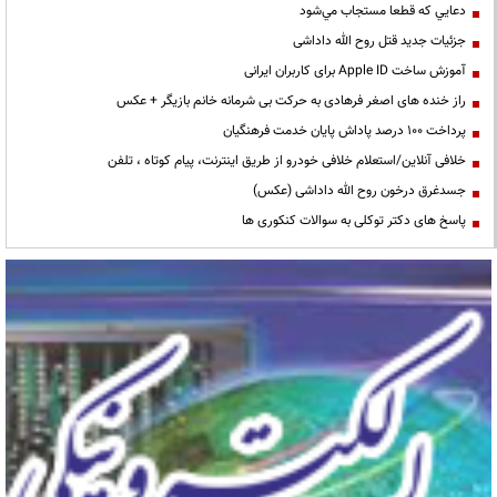
دعايي كه قطعا مستجاب مي‌شود
جزئیات جدید قتل روح الله داداشی
آموزش ساخت Apple ID برای کاربران ایرانی
راز خنده های اصغر فرهادی به حرکت بی شرمانه خانم بازیگر + عکس
پرداخت ۱۰۰ درصد پاداش پایان خدمت فرهنگیان
خلافی آنلاین/استعلام خلافی خودرو از طریق اینترنت، پیام کوتاه ، تلفن
جسدغرق درخون روح الله داداشی (عکس)
پاسخ های دکتر توکلی به سوالات کنکوری ها