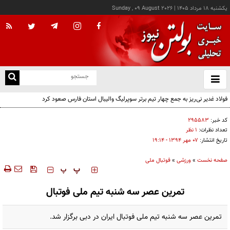
يکشنبه ۱۸ مرداد ۱۴۰۵
|
Sunday , 09 August 2026
از
و
ته
فولاد غدیر نی‌ریز به جمع چهار تیم برتر سوپرلیگ والیبال استان فارس صعود کرد
ن
نو
کد خبر:
۲۹۵۵۸۳
تعداد نظرات:
۱ نظر
تاریخ انتشار:
۰۷ مهر ۱۳۹۴ - ۱۹:۱۴
صفحه نخست
»
ورزشی
»
فوتبال ملی
‍‍‍ پ
پ
تمرین عصر سه شنبه تیم ملی فوتبال
تمرین عصر سه شنبه تیم ملی فوتبال ایران در دبی برگزار شد.