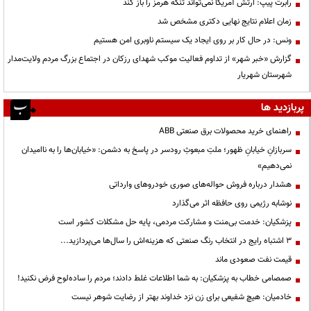
رابرت پیپ: ارتش آمریکا نمی‌تواند تنگه هرمز را باز کند
زمان اعلام نتایج نهایی دکتری مشخص شد
ونس: در حال کار بر روی ایجاد یک سیستم ناوبری امن هستیم
گزارش «خبر شهر» از تداوم فعالیت موکب شهدای رزکان در اجتماع بزرگ مردم ولایت‌مدار
شهرستان شهریار
پربازدید ها
راهنمای خرید محصولات برق صنعتی ABB
سربازانِ خیابانِ ظهور؛ ملتِ مبعوثِ رودسر در پاسخ به دشمن: «خیابان‌ها را به ناامیدان
نمی‌دهیم»
هشدار درباره فروش حواله‌های صوری خودروهای وارداتی
نوشابه رژیمی روی حافظه اثر می‌گذارد
پزشکیان: خدمت بی‌منت و مشارکت مردمی، پایه حل مشکلات کشور است
3 اشتباه رایج در انتخاب رنگ صنعتی که هزینه‌اش را سال‌ها می‌پردازید...
قیمت نفت صعودی ماند
صمصامی خطاب به پزشکیان: به شما اطلاعات غلط دادند؛ مردم را ساده‌لوح فرض نکنید!
خادمیان: هیچ شفیعی برای زن نزد خداوند بهتر از رضایت شوهر نیست