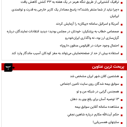
ترافیک کشتیرانی از طریق تنگه هرمز در یک هفته به ۳۳ کشتی کاهش یافت
«چرا نباید از شما متنفر باشند؟»؛ پاسخ معنادار یک کاربر خارجی به قدرت و توانمندی
ایرانیان
آمریکا و اسرائیل سامانه «پیکان» را آزمایش کردند
صمصامی خطاب به پزشکیان: خودتان در مجلس بودید؛ دیدید انتقادات نمایندگان درباره
گران‌سازی ارز بود، نه واگذاری ایران‌خودرو
احتمال وجود حیات در اقیانوس مدفون «اروپا»
استفاده بیش از حد از صفحه‌نمایش می‌تواند به مغز کودکان آسیب ماندگار وارد کند
پربحث ترین عناوین
هشتمین کلان شهر ایران مشخص شد
سوابق بیمه شدگان روی سایت تامین اجتماعی
همجنس گرایی در شبکه من و تو
13 توصیه آسان برای رفع بوی بد دهان
مشاهده سامانه آنلاين سوابق بیمه
حكم آيت‌الله مكارم درباره شاهين نجفي
سایتهای همسریابی!