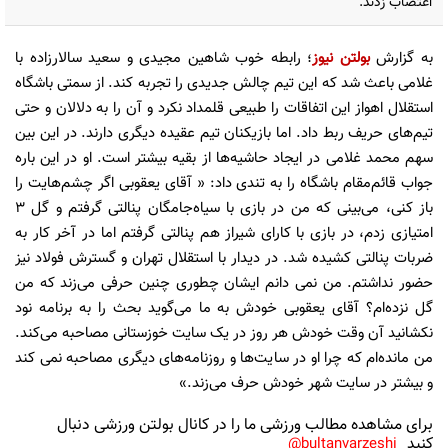
اعتصاب زدند.
به گزارش
بولتن نیوز
؛ رابطه خوب شاهین مجیدی و سعید سالارزاده با
غلامی باعث شد که این تیم چالش جدیدی را تجربه کند. از سمتی باشگاه
استقلال اهواز این اتفاقات را طبیعی قلمداد نکرد و آن را به دلالان و حتی
تیم‌های حریف ربط داد. اما بازیکنان تیم عقیده دیگری دارند. در این بین
سهم محمد غلامی در ایجاد حاشیه‌ها از بقیه بیشتر است. او در این باره
جواب قائم‌مقام باشگاه را به تندی داد: « آقای یعقوبی اگر چشم‌هایت را
باز کنی، می‌بینی که من در بازی با سیاه‌جامگان پنالتی گرفتم و گل 3
امتیازی زدم، در بازی با کارای شیراز هم پنالتی گرفتم اما در آخر کار به
ضربات پنالتی کشیده شد. در دیدار با استقلال تهران و گسترش فولاد نیز
حضور نداشتم. من نمی‌ دانم ایشان چطوری چنین حرفی می‌زند که من
گل نزده‌ام؟ آقای یعقوبی خودش به ما می‌گوید بحث را به برنامه نود
نکشانید آن وقت خودش هر روز در یک سایت خوزستانی مصاحبه می‌کند.
من مانده‌ام که چرا او در سایت‌ها و روزنامه‌های دیگری مصاحبه نمی‌ کند
و بیشتر در سایت شهر خودش حرف می‌زند.»
برای مشاهده مطالب ورزشی ما را در کانال بولتن ورزشی دنبال
کنید
bultanvarzeshi@