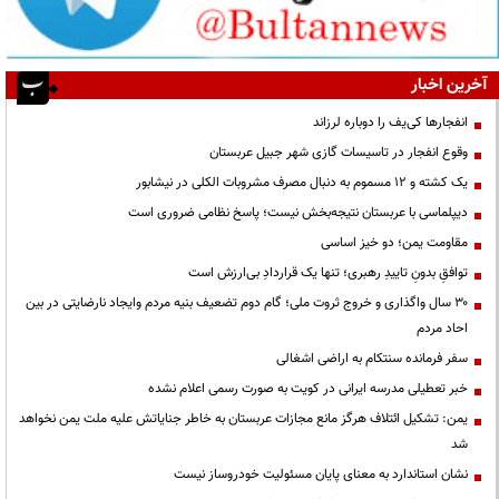
آخرین اخبار
انفجارها کی‌یف را دوباره لرزاند
وقوع انفجار در تاسیسات گازی شهر جبیل عربستان
یک کشته و ۱۲ مسموم به دنبال مصرف مشروبات الکلی در نیشابور
دیپلماسی با عربستان نتیجه‌بخش نیست؛ پاسخ نظامی ضروری است
مقاومت یمن؛ دو خیز اساسی
توافقِ بدونِ تاییدِ رهبری؛ تنها یک قراردادِ بی‌ارزش است
۳۰ سال واگذاری و خروج ثروت ملی؛ گام دوم تضعیف بنیه مردم وایجاد نارضایتی در بین
احاد مردم
سفر فرمانده سنتکام به اراضی اشغالی
خبر تعطیلی مدرسه ایرانی در کویت به صورت رسمی اعلام نشده
یمن: تشکیل ائتلاف هرگز مانع مجازات عربستان به خاطر جنایاتش علیه ملت یمن نخواهد
شد
نشان استاندارد به معنای پایان مسئولیت خودروساز نیست