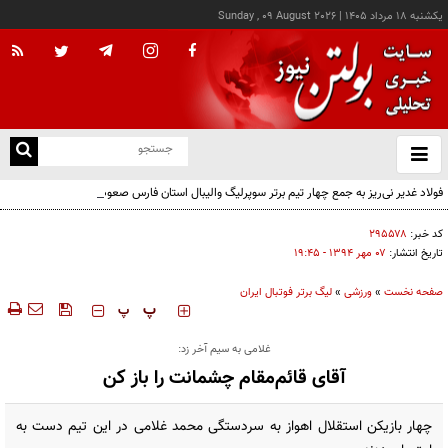
يکشنبه ۱۸ مرداد ۱۴۰۵
|
Sunday , 09 August 2026
از
و
ته
فولاد غدیر نی‌ریز به جمع چهار تیم برتر سوپرلیگ والیبال استان فارس صعود کرد
ن
نو
کد خبر:
۲۹۵۵۷۸
تاریخ انتشار:
۰۷ مهر ۱۳۹۴ - ۱۹:۴۵
صفحه نخست
»
ورزشی
»
لیگ برتر فوتبال ایران
‍‍‍ پ
پ
غلامی به سیم آخر زد:
آقای قائم‌مقام چشمانت را باز کن
چهار بازیکن استقلال اهواز به سردستگی محمد غلامی در این تیم دست به