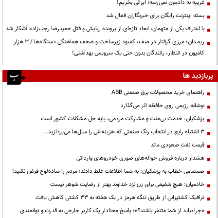
غریبه به دادمون نمی‌رسه؛ ایرانی بخریم!
بسته اینترنت رایگان برای خبرنگاران فعال شد
با اعتراف یکی از متهمان، ابعاد تازه‌ای از پرونده ربایش و قتل حمیدرضا رجب‌زاده آشکار شد
ریمـدان؛ مرزی گرفتار در صف، کمبود زیرساخت و ضعف هماهنگی دستگاه‌ها / ۳ هزار
کامیون در انتظار، رانندگان بدون حتی یک سرویس بهداشتی!
پربازدید ها
راهنمای خرید محصولات برق صنعتی ABB
نوشابه رژیمی روی حافظه اثر می‌گذارد
پزشکیان: خدمت بی‌منت و مشارکت مردمی، پایه حل مشکلات کشور است
3 اشتباه رایج در انتخاب رنگ صنعتی که هزینه‌اش را سال‌ها می‌پردازید...
قیمت نفت صعودی ماند
هشدار درباره فروش حواله‌های صوری خودروهای وارداتی
صمصامی خطاب به پزشکیان: به شما اطلاعات غلط دادند؛ مردم را ساده‌لوح فرض نکنید!
خادمیان: هیچ شفیعی برای زن نزد خداوند بهتر از رضایت شوهر نیست
ترافیک کشتیرانی از طریق تنگه هرمز در یک هفته به ۳۳ کشتی کاهش یافت
«چرا نباید از شما متنفر باشند؟»؛ پاسخ معنادار یک کاربر خارجی به قدرت و توانمندی