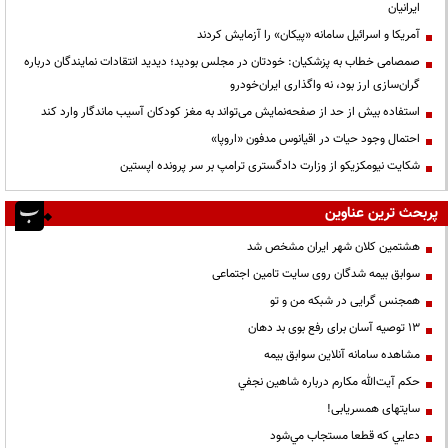
ایرانیان
آمریکا و اسرائیل سامانه «پیکان» را آزمایش کردند
صمصامی خطاب به پزشکیان: خودتان در مجلس بودید؛ دیدید انتقادات نمایندگان درباره
گران‌سازی ارز بود، نه واگذاری ایران‌خودرو
استفاده بیش از حد از صفحه‌نمایش می‌تواند به مغز کودکان آسیب ماندگار وارد کند
احتمال وجود حیات در اقیانوس مدفون «اروپا»
شکایت نیومکزیکو از وزارت دادگستری ترامپ بر سر پرونده اپستین
پربحث ترین عناوین
هشتمین کلان شهر ایران مشخص شد
سوابق بیمه شدگان روی سایت تامین اجتماعی
همجنس گرایی در شبکه من و تو
13 توصیه آسان برای رفع بوی بد دهان
مشاهده سامانه آنلاين سوابق بیمه
حكم آيت‌الله مكارم درباره شاهين نجفي
سایتهای همسریابی!
دعايي كه قطعا مستجاب مي‌شود