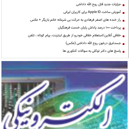
جزئیات جدید قتل روح الله داداشی
آموزش ساخت Apple ID برای کاربران ایرانی
راز خنده های اصغر فرهادی به حرکت بی شرمانه خانم بازیگر + عکس
پرداخت ۱۰۰ درصد پاداش پایان خدمت فرهنگیان
خلافی آنلاین/استعلام خلافی خودرو از طریق اینترنت، پیام کوتاه ، تلفن
جسدغرق درخون روح الله داداشی (عکس)
پاسخ های دکتر توکلی به سوالات کنکوری ها