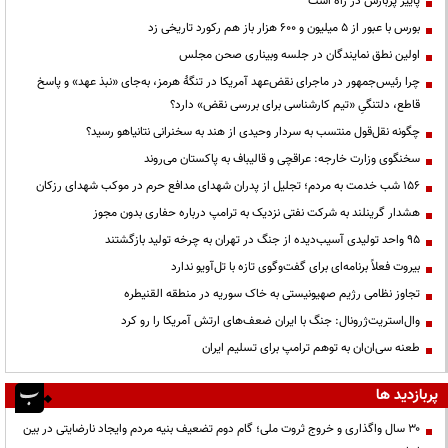
پاییز پربارش در راه است
بورس با عبور از ۵ میلیون و ۶۰۰ هزار باز هم رکورد تاریخی زد
اولین نطق نمایندگان در جلسه وبیناری صحن مجلس
چرا رئیس‌جمهور در ماجرای نقض‌عهد آمریکا در تنگهٔ هرمز، به‌جای «نبذ عهد» و پاسخ
قاطع، دلتنگیِ «تیم کارشناسی برای بررسی نقض» دارد؟
چگونه نقل‌قول منتسب به سردار وحیدی از هند به سخنرانی نتانیاهو رسید؟
سخنگوی وزارت خارجه: عراقچی و قالیباف به پاکستان می‌روند
۱۵۶ شب خدمت به مردم؛ تجلیل از پدران شهدای مدافع حرم در موکب شهدای رزکان
هشدار گرینلند به شرکت نفتی نزدیک به ترامپ درباره حفاری بدون مجوز
95 واحد تولیدی آسیب‌دیده از جنگ در تهران به چرخه تولید بازگشتند
بیروت فعلاً برنامه‌ای برای گفت‌وگوی تازه با تل‌آویو ندارد
تجاوز نظامی رژیم صهیونیستی به خاک سوریه در منطقه القنیطره
وال‌استریت‌ژرونال: جنگ با ایران ضعف‌های ارتش آمریکا را رو کرد
طعنه سی‌ان‌ان به توهم ترامپ برای تسلیم ایران
پربازدید ها
۳۰ سال واگذاری و خروج ثروت ملی؛ گام دوم تضعیف بنیه مردم وایجاد نارضایتی در بین