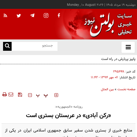
دوشنبه ۱۹ مرداد ۱۴۰۵
|
Monday , 10 August 2026
از
و
ته
ن
نو
کد خبر:
۲۹۵۴۴۸
تاریخ انتشار:
۰۷ مهر ۱۳۹۴ - ۱۱:۴۲
صفحه نخست
»
بین الملل
‍‍‍ پ
پ
روزنامه «الجمهوریه»:
«رکن آبادی» در عربستان بستری است
منابع خبری از بستری شدن سفیر سابق جمهوری اسلامی ایران در یکی از