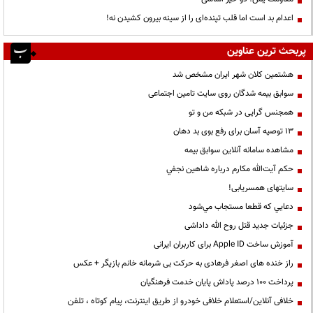
اعدام بد است اما قلب تپنده‌ای را از سینه بیرون کشیدن نه!
پربحث ترین عناوین
هشتمین کلان شهر ایران مشخص شد
سوابق بیمه شدگان روی سایت تامین اجتماعی
همجنس گرایی در شبکه من و تو
13 توصیه آسان برای رفع بوی بد دهان
مشاهده سامانه آنلاين سوابق بیمه
حكم آيت‌الله مكارم درباره شاهين نجفي
سایتهای همسریابی!
دعايي كه قطعا مستجاب مي‌شود
جزئیات جدید قتل روح الله داداشی
آموزش ساخت Apple ID برای کاربران ایرانی
راز خنده های اصغر فرهادی به حرکت بی شرمانه خانم بازیگر + عکس
پرداخت ۱۰۰ درصد پاداش پایان خدمت فرهنگیان
خلافی آنلاین/استعلام خلافی خودرو از طریق اینترنت، پیام کوتاه ، تلفن