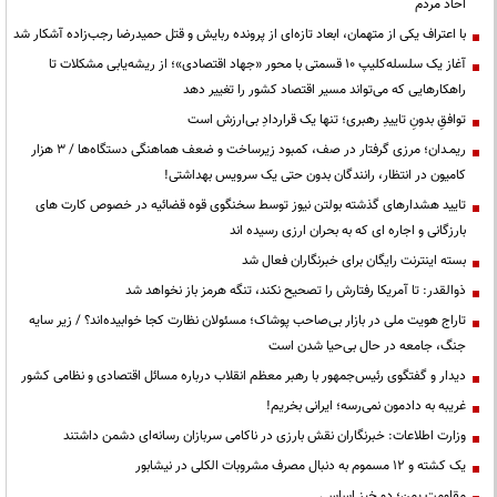
احاد مردم
با اعتراف یکی از متهمان، ابعاد تازه‌ای از پرونده ربایش و قتل حمیدرضا رجب‌زاده آشکار شد
آغاز یک سلسله‌کلیپ ۱۰ قسمتی با محور «جهاد اقتصادی»؛ از ریشه‌یابی مشکلات تا
راهکارهایی که می‌تواند مسیر اقتصاد کشور را تغییر دهد
توافقِ بدونِ تاییدِ رهبری؛ تنها یک قراردادِ بی‌ارزش است
ریمـدان؛ مرزی گرفتار در صف، کمبود زیرساخت و ضعف هماهنگی دستگاه‌ها / ۳ هزار
کامیون در انتظار، رانندگان بدون حتی یک سرویس بهداشتی!
تایید هشدارهای گذشته بولتن نیوز توسط سخنگوی قوه قضائیه در خصوص کارت های
بارزگانی و اجاره ای که به بحران ارزی رسیده اند
بسته اینترنت رایگان برای خبرنگاران فعال شد
ذوالقدر: تا آمریکا رفتارش را تصحیح نکند، تنگه هرمز باز نخواهد شد
تاراج هویت ملی در بازار بی‌صاحب پوشاک؛ مسئولان نظارت کجا خوابیده‌اند؟ / زیر سایه
جنگ، جامعه در حال بی‌حیا شدن است
دیدار و گفتگوی رئیس‌جمهور با رهبر معظم انقلاب درباره مسائل اقتصادی و نظامی کشور
غریبه به دادمون نمی‌رسه؛ ایرانی بخریم!
وزارت اطلاعات: خبرنگاران نقش بارزی در ناکامی سربازان رسانه‌ای دشمن داشتند
یک کشته و ۱۲ مسموم به دنبال مصرف مشروبات الکلی در نیشابور
مقاومت یمن؛ دو خیز اساسی