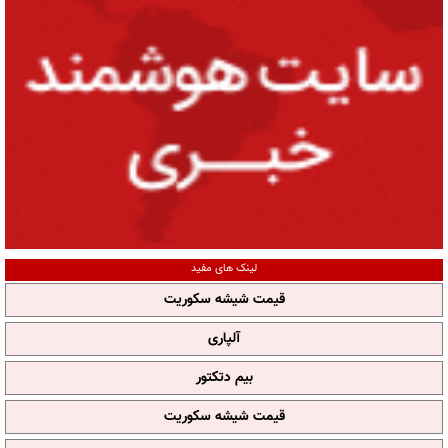
لینک های مفید
قیمت شیشه سکوریت
آلپاری
بیم دتکتور
قیمت شیشه سکوریت