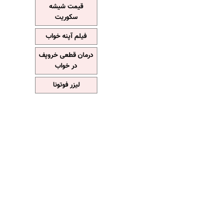
قیمت شیشه
سکوریت
فیلم آپنه خواب
درمان قطعی خروپف
در خواب
لیزر فوتونا