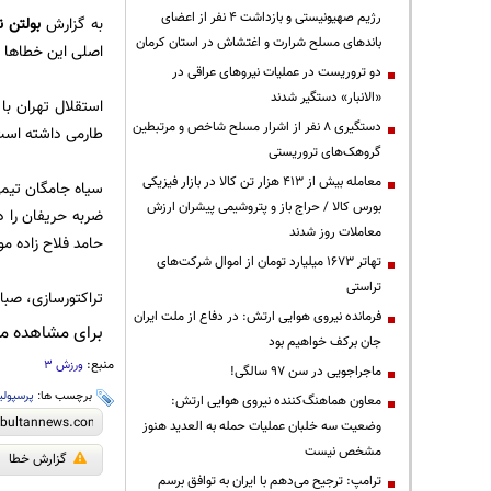
رژیم صهیونیستی و بازداشت ۴ نفر از اعضای
به گزارش
بولتن ن
باندهای مسلح شرارت و اغتشاش در استان کرمان
اصلی این خطاها را داشته است و 
دو تروریست در عملیات نیروهای عراقی در
«الانبار» دستگیر شدند
دستگیری ۸ نفر از اشرار مسلح شاخص و مرتبطین
طارمی داشته است
گروهک‌های تروریستی
معامله بیش از ۴۱۳ هزار تن کالا در بازار فیزیکی
بورس کالا / حراج باز و پتروشیمی پیشران ارزش
معاملات روز شدند
حامد فلاح زاده م
تهاتر ۱۶۷۳ میلیارد تومان از اموال شرکت‌های
تراستی
تراکتورسازی، صبا
فرمانده نیروی هوایی ارتش: در دفاع از ملت ایران
برای مشاهده مطا
جان برکف خواهیم بود
منبع:
ورزش 3
ماجراجویی در سن ۹۷ سالگی!
برچسب ها:
پرسپول
معاون هماهنگ‌کننده نیروی هوایی ارتش:
وضعیت سه خلبان عملیات حمله به العدید هنوز
مشخص نیست
گزارش خطا
ترامپ: ترجیح می‌دهم با ایران به توافق برسم