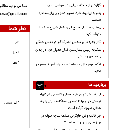
گزارشی از حادثه دریایی در سواحل عمان
شما می توانید مطالب 
ونس: ایرانی‌ها طرف بسیار دشواری برای مذاکره
nnews@gmail.com
هستند
نظر شما
رویترز: هشدار صریح ایران خطر شروع جنگ را
متوقف کرد
گام جدید برای کاهش مصرف گاز در بخش خانگی
نام
شکنجه رئیس بیمارستان کمال عدوان غزه در زندان
ایمیل
رژیم صهیونیستی
* نظر
تنگه هرمز قابل معامله نیست برای آمریکا معبر باز
نکنید
پربازدید ها
از رانت‌ شرکتهای خودروساز و تاسیس شرکتهای
تراستی در اروپا تا تسخیر دستگاه نظارتی با چه
* کد امنیتی
هدفی صورت گرفته است
چرا قالب وافل جایگزین سقف تیرچه بلوک در
پروژه‌های مدرن شده است؟