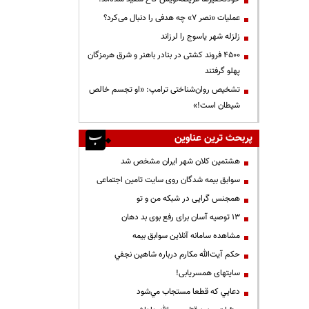
عملیات «نصر ۷» چه هدفی را دنبال می‌کرد؟
زلزله شهر یاسوج را لرزاند
۴۵۰۰ فروند کشتی در بنادر باهنر و شرق هرمزگان
پهلو گرفتند
تشخیص روان‌شناختی ترامپ: «او تجسم خالص
شیطان است!»
پربحث ترین عناوین
هشتمین کلان شهر ایران مشخص شد
سوابق بیمه شدگان روی سایت تامین اجتماعی
همجنس گرایی در شبکه من و تو
13 توصیه آسان برای رفع بوی بد دهان
مشاهده سامانه آنلاين سوابق بیمه
حكم آيت‌الله مكارم درباره شاهين نجفي
سایتهای همسریابی!
دعايي كه قطعا مستجاب مي‌شود