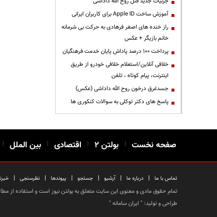
جزئیات جدید قتل روح الله داداشی
آموزش ساخت Apple ID برای کاربران ایرانی
راز خنده های اصغر فرهادی به حرکت بی شرمانه
خانم بازیگر + عکس
پرداخت ۱۰۰ درصد پاداش پایان خدمت فرهنگیان
خلافی آنلاین/استعلام خلافی خودرو از طریق
اینترنت، پیام کوتاه ، تلفن
جسدغرق درخون روح الله داداشی (عکس)
پاسخ های دکتر توکلی به سوالات کنکوری ها
صفحه نخست
|
بولتن ۲
|
اقتصادی
|
بین الملل
|
|
|
|
|
|
|
تماس با ما
درباره ما
آرشیو
جستجو
پیوندها
نظرسنجی
خبرن
تمام حقوق مادی و معنوی این سایت متعلق به بولتن نیوز است و استفاده از مطالب
طراحی و تولید: "
ایران سامانه
"