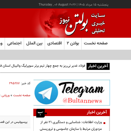
پنجشنبه ۱۵ مرداد ۱۴۰۵
|
Thursday , 06 August 2026
صفحه نخست
بولتن ۲
اقتصادی
بین الملل
اجتماعی
ور
آخرین اخبار
فولاد غدیر نی‌ریز به جمع چهار تیم برتر سوپرلیگ والیبال استان
کد خبر:
۲۹۵۲۸۷
صفحه نخست
»
ورزشی
»
آخرین اخبار
پرسپولیس در این فصل با گرفتن 5 پنالتی از حریفان تا پایان هفته هفت
وزارت اطلاعات: شناسایی و دستگیری ۲۱ نفر از
مزدوران مرتبط با سازمان جاسوسی و تروریستی