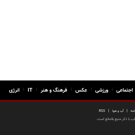
اجتماعی
|
ورزشی
|
عکس
|
فرهنگ و هنر
|
IT
|
انرژی
|
|
امه
آب و هوا
RSS
 با ذکر منبع بلامانع است.