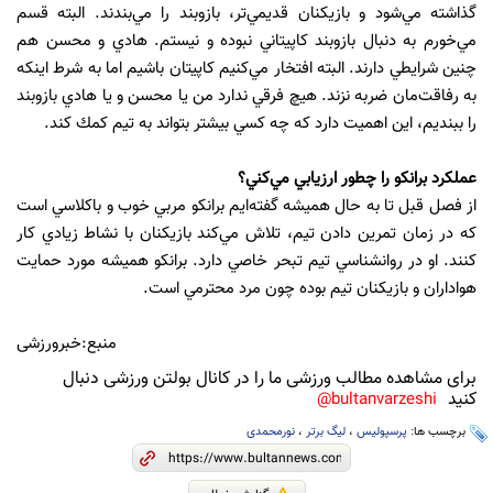
گذاشته مي‌شود و بازيكنان قديمي‌تر، بازوبند را مي‌بندند. البته قسم
مي‌خورم به دنبال بازوبند كاپيتاني نبوده و نيستم. هادي و محسن هم
چنين شرايطي دارند. البته افتخار مي‌كنيم كاپيتان باشيم اما به شرط اينكه
به رفاقت‌مان ضربه نزند. هيچ فرقي ندارد من يا محسن و يا هادي بازوبند
را ببنديم، اين اهميت دارد كه چه كسي بيشتر بتواند به تيم كمك كند.
عملكرد برانكو را چطور ارزيابي مي‌كني؟
از فصل قبل تا به حال هميشه گفته‌ايم برانكو مربي خوب و باكلاسي است
كه در زمان تمرين دادن تيم، تلاش مي‌كند بازيكنان با نشاط زيادي كار
كنند. او در روانشناسي تيم تبحر خاصي دارد. برانكو هميشه مورد حمايت
هواداران و بازيكنان تيم بوده چون مرد محترمي است.
منبع:خبرورزشی
برای مشاهده مطالب ورزشی ما را در کانال بولتن ورزشی دنبال
کنید
bultanvarzeshi@
برچسب ها:
پرسپولیس
،
لیگ برتر
،
نورمحمدی