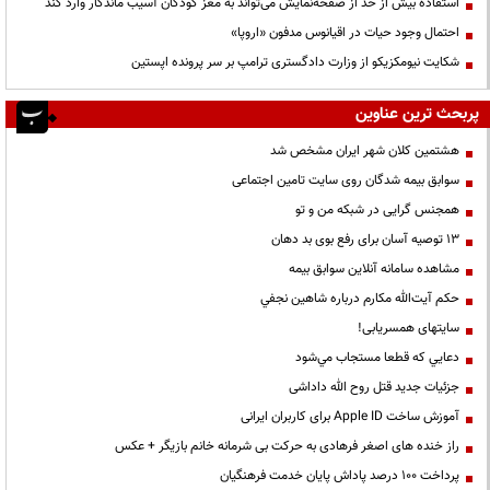
استفاده بیش از حد از صفحه‌نمایش می‌تواند به مغز کودکان آسیب ماندگار وارد کند
احتمال وجود حیات در اقیانوس مدفون «اروپا»
شکایت نیومکزیکو از وزارت دادگستری ترامپ بر سر پرونده اپستین
پربحث ترین عناوین
هشتمین کلان شهر ایران مشخص شد
سوابق بیمه شدگان روی سایت تامین اجتماعی
همجنس گرایی در شبکه من و تو
13 توصیه آسان برای رفع بوی بد دهان
مشاهده سامانه آنلاين سوابق بیمه
حكم آيت‌الله مكارم درباره شاهين نجفي
سایتهای همسریابی!
دعايي كه قطعا مستجاب مي‌شود
جزئیات جدید قتل روح الله داداشی
آموزش ساخت Apple ID برای کاربران ایرانی
راز خنده های اصغر فرهادی به حرکت بی شرمانه خانم بازیگر + عکس
پرداخت ۱۰۰ درصد پاداش پایان خدمت فرهنگیان