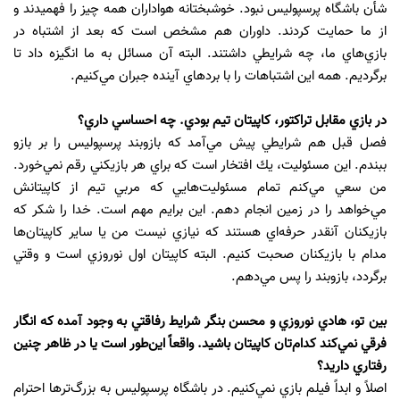
شأن باشگاه پرسپوليس نبود. خوشبختانه هواداران همه چيز را فهميدند و
از ما حمايت كردند. داوران هم مشخص است كه بعد از اشتباه در
بازي‌هاي ما، چه شرايطي داشتند. البته آن مسائل به ما انگيزه داد تا
برگرديم. همه اين اشتباهات را با بردهاي آينده جبران مي‌كنيم.
در بازي مقابل تراكتور، كاپيتان تيم بودي. چه احساسي داري؟
فصل قبل هم شرايطي پيش مي‌آمد كه بازوبند پرسپوليس را بر بازو
ببندم. اين مسئوليت، يك افتخار است كه براي هر بازيكني رقم نمي‌خورد.
من سعي مي‌كنم تمام مسئوليت‌هايي كه مربي تيم از كاپيتانش
مي‌خواهد را در زمين انجام دهم. اين برايم مهم است. خدا را شكر كه
بازيكنان آنقدر حرفه‌اي هستند كه نيازي نيست من يا ساير كاپيتان‌ها
مدام با بازيكنان صحبت كنيم. البته كاپيتان اول نوروزي است و وقتي
برگردد، بازوبند را پس مي‌دهم.
بين تو، هادي نوروزي و محسن بنگر شرايط رفاقتي به وجود آمده كه انگار
فرقي نمي‌كند كدام‌‌تان كاپيتان باشيد. واقعاً اين‌طور است يا در ظاهر چنين
رفتاري داريد؟
اصلاً و ابداً فيلم بازي نمي‌كنيم. در باشگاه پرسپوليس به بزرگ‌تر‌ها احترام