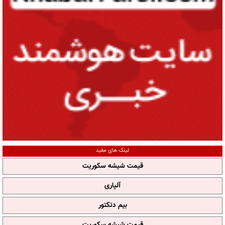
لینک های مفید
قیمت شیشه سکوریت
آلپاری
بیم دتکتور