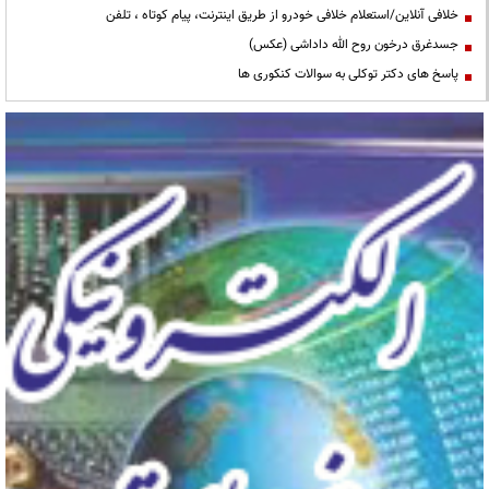
خلافی آنلاین/استعلام خلافی خودرو از طریق اینترنت، پیام کوتاه ، تلفن
جسدغرق درخون روح الله داداشی (عکس)
پاسخ های دکتر توکلی به سوالات کنکوری ها