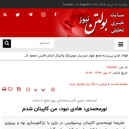
يکشنبه ۱۸ مرداد ۱۴۰۵
|
Sunday , 09 August 2026
از
و
ته
فولاد غدیر نی‌ریز به جمع چهار تیم برتر سوپرلیگ والیبال استان فارس صعود کرد
ن
نو
کد خبر:
۲۹۵۲۵۴
تاریخ انتشار:
۰۶ مهر ۱۳۹۴ - ۱۶:۴۸
صفحه نخست
»
ورزشی
»
لیگ برتر فوتبال ایران
‍‍‍ پ
پ
اشتباهات داوري تأثير وحشتناكي روي نتايج ما داشت
نورمحمدی: هادی نبود، من کاپیتان شدم
علیرضا نورمحمدی کاپیتان پرسپولیس در بازی با تراکتورسازی بود و پیروزی