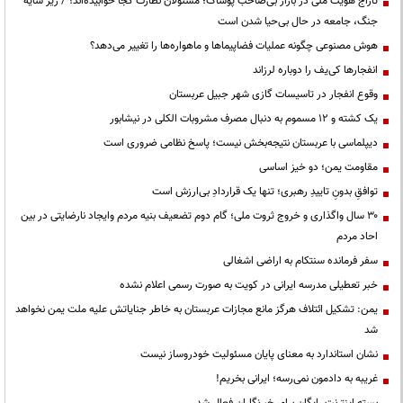
تاراج هویت ملی در بازار بی‌صاحب پوشاک؛ مسئولان نظارت کجا خوابیده‌اند؟ / زیر سایه
جنگ، جامعه در حال بی‌حیا شدن است
هوش مصنوعی چگونه عملیات فضاپیماها و ماهواره‌ها را تغییر می‌دهد؟
انفجارها کی‌یف را دوباره لرزاند
وقوع انفجار در تاسیسات گازی شهر جبیل عربستان
یک کشته و ۱۲ مسموم به دنبال مصرف مشروبات الکلی در نیشابور
دیپلماسی با عربستان نتیجه‌بخش نیست؛ پاسخ نظامی ضروری است
مقاومت یمن؛ دو خیز اساسی
توافقِ بدونِ تاییدِ رهبری؛ تنها یک قراردادِ بی‌ارزش است
۳۰ سال واگذاری و خروج ثروت ملی؛ گام دوم تضعیف بنیه مردم وایجاد نارضایتی در بین
احاد مردم
سفر فرمانده سنتکام به اراضی اشغالی
خبر تعطیلی مدرسه ایرانی در کویت به صورت رسمی اعلام نشده
یمن: تشکیل ائتلاف هرگز مانع مجازات عربستان به خاطر جنایاتش علیه ملت یمن نخواهد
شد
نشان استاندارد به معنای پایان مسئولیت خودروساز نیست
غریبه به دادمون نمی‌رسه؛ ایرانی بخریم!
بسته اینترنت رایگان برای خبرنگاران فعال شد