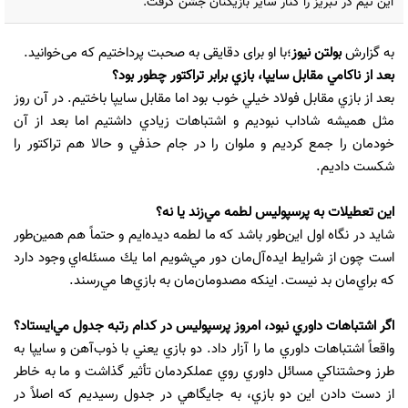
این تیم در تبریز را کنار سایر بازیکنان جشن گرفت.
به گزارش
بولتن نیوز
؛با او برای دقایقی به صحبت پرداختیم که می‌خوانید.
بعد از ناكامي مقابل سايپا، بازي برابر تراكتور چطور بود؟
بعد از بازي مقابل فولاد خيلي خوب بود اما مقابل سايپا باختيم. در آن روز
مثل هميشه شاداب نبوديم و اشتباهات زيادي داشتيم اما بعد از آن
خودمان را جمع كرديم و ملوان را در جام ‌حذفي و حالا هم تراكتور را
شكست داديم.
اين تعطيلات به پرسپوليس لطمه مي‌زند يا نه؟
شايد در نگاه اول اين‌طور باشد كه ما لطمه ديده‌ايم و حتماً هم همين‌طور
است چون از شرايط ايده‌آل‌مان دور مي‌شويم اما يك مسئله‌اي وجود دارد
كه براي‌مان بد نيست. اينكه مصدومان‌مان به بازي‌ها مي‌رسند.
اگر اشتباهات داوري نبود، امروز پرسپوليس در كدام رتبه جدول مي‌ايستاد؟
واقعاً اشتباهات داوري ما را آزار داد. دو بازي يعني با ذوب‌آهن و سايپا به
طرز وحشتناكي مسائل داوري روي عملكردمان تأثير گذاشت و ما به خاطر
از دست دادن اين دو بازي، به جايگاهي در جدول رسيديم كه اصلاً در‌