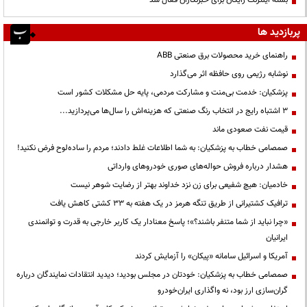
پربازدید ها
راهنمای خرید محصولات برق صنعتی ABB
نوشابه رژیمی روی حافظه اثر می‌گذارد
پزشکیان: خدمت بی‌منت و مشارکت مردمی، پایه حل مشکلات کشور است
3 اشتباه رایج در انتخاب رنگ صنعتی که هزینه‌اش را سال‌ها می‌پردازید...
قیمت نفت صعودی ماند
صمصامی خطاب به پزشکیان: به شما اطلاعات غلط دادند؛ مردم را ساده‌لوح فرض نکنید!
هشدار درباره فروش حواله‌های صوری خودروهای وارداتی
خادمیان: هیچ شفیعی برای زن نزد خداوند بهتر از رضایت شوهر نیست
ترافیک کشتیرانی از طریق تنگه هرمز در یک هفته به ۳۳ کشتی کاهش یافت
«چرا نباید از شما متنفر باشند؟»؛ پاسخ معنادار یک کاربر خارجی به قدرت و توانمندی
ایرانیان
آمریکا و اسرائیل سامانه «پیکان» را آزمایش کردند
صمصامی خطاب به پزشکیان: خودتان در مجلس بودید؛ دیدید انتقادات نمایندگان درباره
گران‌سازی ارز بود، نه واگذاری ایران‌خودرو