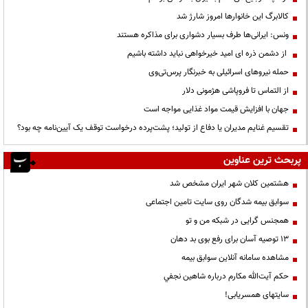
کالابرگ این خانوارها امروز شارژ شد
ونس: ایرانی‌ها طرف بسیار دشواری برای مذاکره هستند
از دشمن ذره ای امید خیرخواهی نباید داشته باشیم
حمله نیروهای اسرائیلی به خبرنگار پرس‌تی‌وی
از التماس تا فروپاشی هژمونی دلار
جهان با افزایش قیمت مواد غذایی مواجه است
تقسیم غنایم مدیران یا دفاع از تولید؛ پشت‌پرده درخواست توقف یک آیین‌نامه چه بود؟
پربحث ترین عناوین
هشتمین کلان شهر ایران مشخص شد
سوابق بیمه شدگان روی سایت تامین اجتماعی
همجنس گرایی در شبکه من و تو
13 توصیه آسان برای رفع بوی بد دهان
مشاهده سامانه آنلاين سوابق بیمه
حكم آيت‌الله مكارم درباره شاهين نجفي
سایتهای همسریابی!