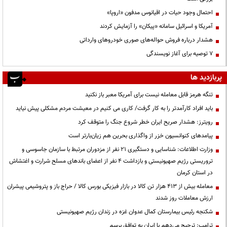
احتمال وجود حیات در اقیانوس مدفون «اروپا»
آمریکا و اسرائیل سامانه «پیکان» را آزمایش کردند
هشدار درباره فروش حواله‌های صوری خودروهای وارداتی
۷ توصیه برای آغاز نویسندگی
پربازدید ها
تنگه هرمز قابل معامله نیست برای آمریکا معبر باز نکنید
باید افراد کارآمدتر را به کار گرفت/ کاری می کنیم در معیشت مردم مشکلی پیش نیاید
رویترز: هشدار صریح ایران خطر شروع جنگ را متوقف کرد
پیامدهای کنوانسیون خزر از واگذاری بحرین هم زیان‌بارتر است
وزارت اطلاعات: شناسایی و دستگیری ۲۱ نفر از مزدوران مرتبط با سازمان جاسوسی و
تروریستی رژیم صهیونیستی و بازداشت ۴ نفر از اعضای باندهای مسلح شرارت و اغتشاش
در استان کرمان
معامله بیش از ۴۱۳ هزار تن کالا در بازار فیزیکی بورس کالا / حراج باز و پتروشیمی پیشران
ارزش معاملات روز شدند
شکنجه رئیس بیمارستان کمال عدوان غزه در زندان رژیم صهیونیستی
ترامپ: ترجیح می‌دهم با ایران به توافق برسم