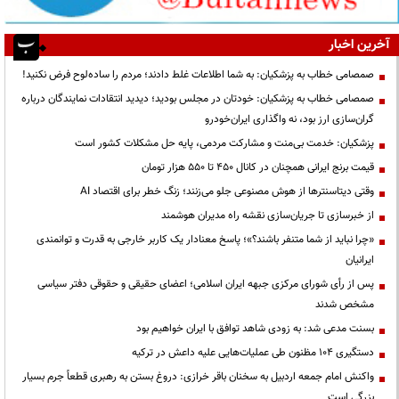
آخرین اخبار
صمصامی خطاب به پزشکیان: به شما اطلاعات غلط دادند؛ مردم را ساده‌لوح فرض نکنید!
صمصامی خطاب به پزشکیان: خودتان در مجلس بودید؛ دیدید انتقادات نمایندگان درباره
گران‌سازی ارز بود، نه واگذاری ایران‌خودرو
پزشکیان: خدمت بی‌منت و مشارکت مردمی، پایه حل مشکلات کشور است
قیمت‌ برنج ایرانی همچنان در کانال ۴۵۰ تا ۵۵۰ هزار تومان
وقتی دیتاسنترها از هوش مصنوعی جلو می‌زنند؛ زنگ خطر برای اقتصاد AI
از خبرسازی تا جریان‌سازی نقشه راه مدیران هوشمند
«چرا نباید از شما متنفر باشند؟»؛ پاسخ معنادار یک کاربر خارجی به قدرت و توانمندی
ایرانیان
پس از رأی شورای مرکزی جبهه ایران اسلامی؛ اعضای حقیقی و حقوقی دفتر سیاسی
مشخص شدند
بسنت مدعی شد: به زودی شاهد توافق با ایران خواهیم بود
دستگیری ۱۰۴ مظنون طی عملیات‌هایی علیه داعش در ترکیه
واکنش امام جمعه اردبیل به سخنان باقر خرازی: دروغ بستن به رهبری قطعاً جرم بسیار
بزرگی است