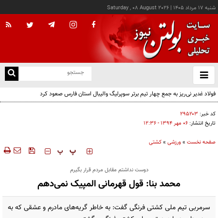
شنبه ۱۷ مرداد ۱۴۰۵
|
Saturday , 08 August 2026
از
و
ته
فولاد غدیر نی‌ریز به جمع چهار تیم برتر سوپرلیگ والیبال استان فارس صعود کرد
ن
نو
کد خبر:
۲۹۵۲۰۳
تاریخ انتشار:
۰۶ مهر ۱۳۹۴ - ۱۲:۳۶
صفحه نخست
»
ورزشی
»
كشتی
‍‍‍ پ
پ
دوست نداشتم مقابل مردم قرار بگیرم
محمد بنا: قول قهرمانی المپیک نمی‌دهم
سرمربی تیم ملی کشتی فرنگی گفت: به خاطر گریه‌های مادرم و عشقی که به