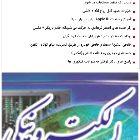
دعايي كه قطعا مستجاب مي‌شود
جزئیات جدید قتل روح الله داداشی
آموزش ساخت Apple ID برای کاربران ایرانی
راز خنده های اصغر فرهادی به حرکت بی شرمانه خانم بازیگر + عکس
پرداخت ۱۰۰ درصد پاداش پایان خدمت فرهنگیان
خلافی آنلاین/استعلام خلافی خودرو از طریق اینترنت، پیام کوتاه ، تلفن
جسدغرق درخون روح الله داداشی (عکس)
پاسخ های دکتر توکلی به سوالات کنکوری ها