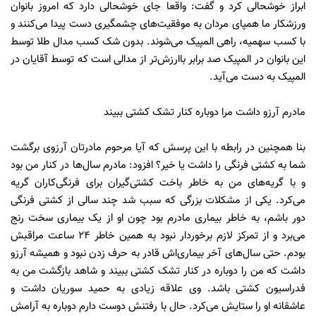
ابراز خوشحالی کرد و گفت:‌ واقعا جای خوشحالی دارد که امروز بانوان
ورزشکار ما همپای مردان به موفقیت‌های چشمگیری دست پیدا می‌کنند و
با کسب سهمیه، راهی المپیک می‌شوند. بدون شک کسب مدال طلا توسط
این بانوان در المپیک صد برابر باارزش‌تر از مدالی است که توسط آقایان در
المپیک به دست می‌آید.
مادرم آرزو داشت مرا دوباره کنار تشک کشتی ببیند
بنا همچنین در رابطه با این پرسش که آیا مرحوم مادرتان آرزوی برگشت
شما به کشتی فرنگی را داشت یا خیر؟ افزود: مادرم سال‌ها در کنار من بود
و با گریه‌های من به خاطر باخت کشتی‌گیران برای فرنگی‌کاران گریه
می‌کرد. یکی از مشکلات بزرگی که سبب شد چند سالی از کشتی فرنگی
دور باشم، به خاطر بیماری مادرم بود چون او از یک بیماری سخت رنج
می‌برد و از تمرکز لازم برخوردار نبود به همین خاطر 24 ساعت مراقبش
بودم. حتی سال‌های آخر بیماری‌اش قادر به حرف زدن نبود و همیشه آرزو
داشت که من را دوباره در کنار تشک کشتی ببیند و شاهد بازگشت من به
فدراسیون کشتی باشد. وی علاقه زیادی به حمید سوریان داشت و
عاشقانه او را ستایش می‌کرد. حال با رفتنش دوست دارم دوباره به آرامش