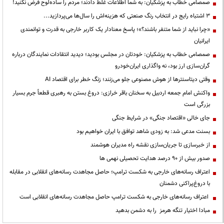
صمصامی خطاب به پزشکیان: به شما اطلاعات غلط دادند؛ مردم را ساده‌لوح فرض نکنید!
3 اشتباه رایج در انتخاب رنگ صنعتی که هزینه‌اش را سال‌ها می‌پردازید...
«چرا نباید از شما متنفر باشند؟»؛ پاسخ معنادار یک کاربر خارجی به قدرت و توانمندی
ایرانیان
صمصامی خطاب به پزشکیان: خودتان در مجلس بودید؛ دیدید انتقادات نمایندگان درباره
گران‌سازی ارز بود، نه واگذاری ایران‌خودرو
وقتی دیتاسنترها از هوش مصنوعی جلو می‌زنند؛ زنگ خطر برای اقتصاد AI
واکنش امام جمعه اردبیل به سخنان باقر خرازی: دروغ بستن به رهبری قطعاً جرم بسیار
بزرگی است
جای خالی «اقتصاد جنگی» در شرایط جنگی
بسنت مدعی شد: به زودی شاهد توافق با ایران خواهیم بود
از خبرسازی تا جریان‌سازی نقشه راه مدیران هوشمند
صدور بیش از ۹۰ درصد هدایت تحصیلی نهمی ها
اعتراف رسانه‌های خارجی به شکست ترامپ؛ حاصل مجاهدت رسانه‌های انقلابی در مقابله
با دروغ‌پراکنی دشمنان
اعتراف رسانه‌های خارجی به شکست ترامپ حاصل مجاهدت رسانه‌های انقلابی است
مبادا اختیار تنگه هرمز را به دشمن بدهید