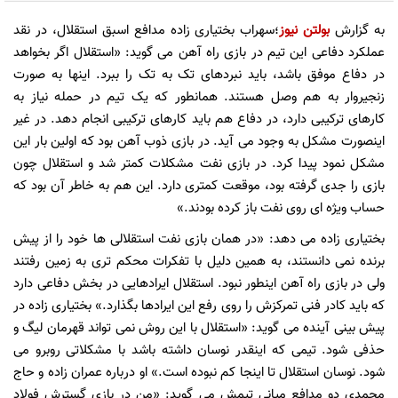
به گزارش
بولتن نیوز
؛سهراب بختیاری زاده مدافع اسبق استقلال، در نقد
عملکرد دفاعی این تیم در بازی راه آهن می گوید: «استقلال اگر بخواهد
در دفاع موفق باشد، باید نبردهای تک به تک را ببرد. اینها به صورت
زنجیروار به هم وصل هستند. همانطور که یک تیم در حمله نیاز به
کارهای ترکیبی دارد، در دفاع هم باید کارهای ترکیبی انجام دهد. در غیر
اینصورت مشکل به وجود می آید. در بازی ذوب آهن بود که اولین بار این
مشکل نمود پیدا کرد. در بازی نفت مشکلات کمتر شد و استقلال چون
بازی را جدی گرفته بود، موقعت کمتری دارد. این هم به خاطر آن بود که
حساب ویژه ای روی نفت باز کرده بودند.»
بختیاری زاده می دهد: «در همان بازی نفت استقلالی ها خود را از پیش
برنده نمی دانستند، به همین دلیل با تفکرات محکم تری به زمین رفتند
ولی در بازی راه آهن اینطور نبود. استقلال ایرادهایی در بخش دفاعی دارد
که باید کادر فنی تمرکزش را روی رفع این ایرادها بگذارد.» بختیاری زاده در
پیش بینی آینده می گوید: «استقلال با این روش نمی تواند قهرمان لیگ و
حذفی شود. تیمی که اینقدر نوسان داشته باشد با مشکلاتی روبرو می
شود. نوسان استقلال تا اینجا کم نبوده است.» او درباره عمران زاده و حاج
محمدی دو مدافع میانی تیمش می گوید: «من در بازی گسترش فولاد