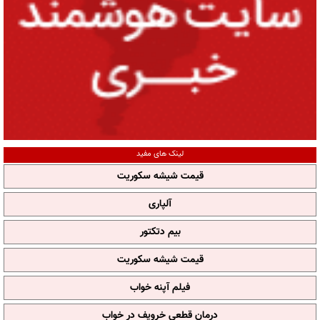
لینک های مفید
قیمت شیشه سکوریت
آلپاری
بیم دتکتور
قیمت شیشه سکوریت
فیلم آپنه خواب
درمان قطعی خروپف در خواب