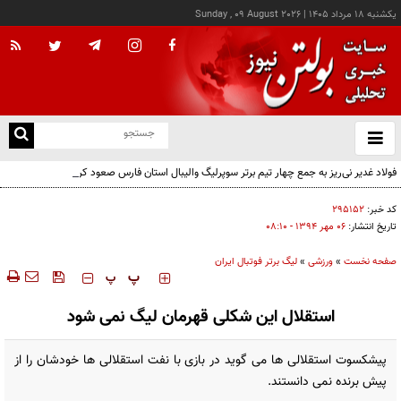
يکشنبه ۱۸ مرداد ۱۴۰۵
|
Sunday , 09 August 2026
از
و
ته
فولاد غدیر نی‌ریز به جمع چهار تیم برتر سوپرلیگ والیبال استان فارس صعود کرد
ن
نو
کد خبر:
۲۹۵۱۵۲
تاریخ انتشار:
۰۶ مهر ۱۳۹۴ - ۰۸:۱۰
صفحه نخست
»
ورزشی
»
لیگ برتر فوتبال ایران
‍‍‍ پ
پ
استقلال این شکلی قهرمان لیگ نمی شود
پیشکسوت استقلالی ها می گوید در بازی با نفت استقلالی ها خودشان را از
پیش برنده نمی دانستند.