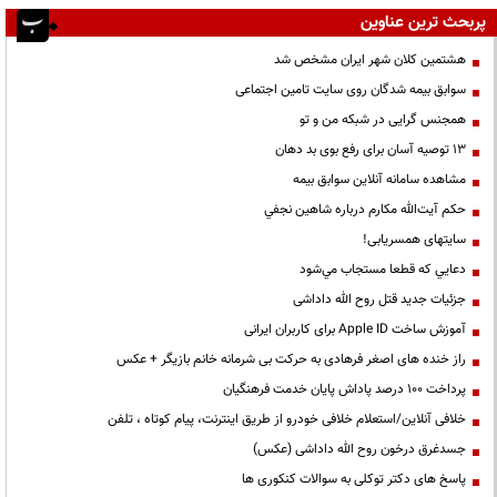
پربحث ترین عناوین
هشتمین کلان شهر ایران مشخص شد
سوابق بیمه شدگان روی سایت تامین اجتماعی
همجنس گرایی در شبکه من و تو
13 توصیه آسان برای رفع بوی بد دهان
مشاهده سامانه آنلاين سوابق بیمه
حكم آيت‌الله مكارم درباره شاهين نجفي
سایتهای همسریابی!
دعايي كه قطعا مستجاب مي‌شود
جزئیات جدید قتل روح الله داداشی
آموزش ساخت Apple ID برای کاربران ایرانی
راز خنده های اصغر فرهادی به حرکت بی شرمانه خانم بازیگر + عکس
پرداخت ۱۰۰ درصد پاداش پایان خدمت فرهنگیان
خلافی آنلاین/استعلام خلافی خودرو از طریق اینترنت، پیام کوتاه ، تلفن
جسدغرق درخون روح الله داداشی (عکس)
پاسخ های دکتر توکلی به سوالات کنکوری ها