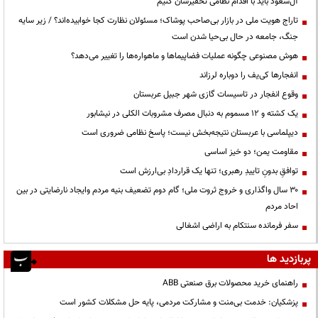
آل‌سعود باید با اقدام نظامی تحقیرشان کنیم
تاراج هویت ملی در بازار بی‌صاحب پوشاک؛ مسئولان نظارت کجا خوابیده‌اند؟ / زیر سایه
جنگ، جامعه در حال بی‌حیا شدن است
هوش مصنوعی چگونه عملیات فضاپیماها و ماهواره‌ها را تغییر می‌دهد؟
انفجارها کی‌یف را دوباره لرزاند
وقوع انفجار در تاسیسات گازی شهر جبیل عربستان
یک کشته و ۱۲ مسموم به دنبال مصرف مشروبات الکلی در نیشابور
دیپلماسی با عربستان نتیجه‌بخش نیست؛ پاسخ نظامی ضروری است
مقاومت یمن؛ دو خیز اساسی
توافقِ بدونِ تاییدِ رهبری؛ تنها یک قراردادِ بی‌ارزش است
۳۰ سال واگذاری و خروج ثروت ملی؛ گام دوم تضعیف بنیه مردم وایجاد نارضایتی در بین
احاد مردم
سفر فرمانده سنتکام به اراضی اشغالی
پربازدید ها
راهنمای خرید محصولات برق صنعتی ABB
پزشکیان: خدمت بی‌منت و مشارکت مردمی، پایه حل مشکلات کشور است