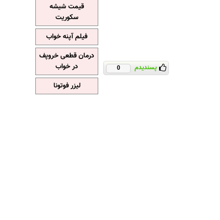
قیمت شیشه
سکوریت
فیلم آپنه خواب
درمان قطعی خروپف
در خواب
پسندیدم
0
لیزر فوتونا