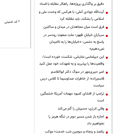
دقیق بر واگذاری پروژه‌ها، راهکار مقابله با فساد
آیت‌الله جوادی آملی: با هرکس که وحدت ملی و
اسلامی را بشکند، باید مقابله کرد
* کد امنیتی
فرق است میان مجاهدان در میدان و ساکتین
سربازانِ خیابانِ ظهور؛ ملتِ مبعوثِ رودسر در
پاسخ به دشمن: «خیابان‌ها را به ناامیدان
نمی‌دهیم»
این دیپلماسی نمایشی، شکست خورده است/
واقعیت‌ها را بپذیرید و به تعهدات خود عمل کنید
امیر دبیری‌مهر در سوگ دکتر ابوالقاسم
قاسم‌زاده؛ از خاطرات صداوسیما تا کلاس درس
سیاست
ترامپ از افشای کمبود مهمات آمریکا خشمگین
است
وقتی انرژی، مسیرش را گم می‌کند
اجازه باز شدن مسیر دوم در تنگه هرمز را
نخواهیم داد
یکصد و پنجاه و سومین شب خدمت؛ موکب