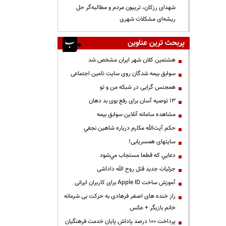
شهدای رزکان، تریبون مردم و مطالبه‌گر حل
ریشه‌ای مشکلات شهری
پربحث ترین عناوین
هشتمین کلان شهر ایران مشخص شد
سوابق بیمه شدگان روی سایت تامین اجتماعی
همجنس گرایی در شبکه من و تو
13 توصیه آسان برای رفع بوی بد دهان
مشاهده سامانه آنلاين سوابق بیمه
حكم آيت‌الله مكارم درباره شاهين نجفي
سایتهای همسریابی!
دعايي كه قطعا مستجاب مي‌شود
جزئیات جدید قتل روح الله داداشی
آموزش ساخت Apple ID برای کاربران ایرانی
راز خنده های اصغر فرهادی به حرکت بی شرمانه
خانم بازیگر + عکس
پرداخت ۱۰۰ درصد پاداش پایان خدمت فرهنگیان