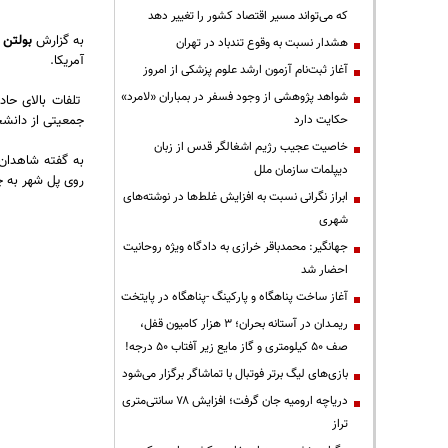
که می‌تواند مسیر اقتصاد کشور را تغییر دهد
به گزارش
بولتن ن
هشدار نسبت به وقوع تندباد در تهران
آمریکا.
آغاز ثبت‌نام آزمون ارشد علوم پزشکی از امروز
شواهد پژوهشی از وجود فسفر در بمباران «لامرد»
تلفات بالای حاد
جمعیتی از دانش
حکایت دارد
خاصیت عجیب رژیم اشغالگر قدس از زبان
به گفته شاهدان
دیپلمات سازمان ملل
روی پل شهر به 
ابراز نگرانی نسبت به افزایش غلط‌ها در نوشته‌های
شهری
جهانگیر: محمدباقر خرازی به دادگاه ویژه روحانیت
احضار شد
آغاز ساخت پناهگاه و پارکینگ -پناهگاه در پایتخت
ریمـدان در آستانه بحران؛ ۳ هزار کامیون قفل،
صف ۵۰ کیلومتری و گاز مایع زیر آفتاب ۵۰ درجه!
بازی‌های لیگ برتر فوتبال با تماشاگر برگزار می‌شود
دریاچه ارومیه جان گرفت؛ افزایش ۷۸ سانتی‌متری
تراز