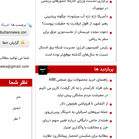
برگزاری نشست وزرای خارجه کشورهای بریکس
در نیویورک
«آمریکا ذرّه ذرّه آب میشود»؛ چگونه پیشبینی
رهبر شهید از افول ابرقدرت به حقیقت پیوست؟
برچسب ها:
امریکا
،
دعوت مجدد عربستان از نخست‌وزیر عراق برای
سفر به ریاض
گزارش خطا
رئیس کمیسیون انرژی: مدیریت شبکه برق امسال
نسبت به سال‌های گذشته موفق‌تر بوده است
شما می توانید مطالب 
nnews@gmail.com
پربازدید ها
راهنمای خرید محصولات برق صنعتی ABB
نظر شما
باید افراد کارآمدتر را به کار گرفت/ کاری می کنیم
در معیشت مردم مشکلی پیش نیاید
نام
از التماس تا فروپاشی هژمونی دلار
ایمیل
حمله نیروهای اسرائیلی به خبرنگار پرس‌تی‌وی
* نظر
هشدار حاجی دلیگانی درباره تغییر سهم دریای
خزر و مخالفت با واگذاری امتیاز
مطالبه برای شکستن انحصار پیمانکاری؛ نظارت