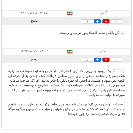
آتش
|
|
۱۶:۵۷ - ۱۳۹۴/۰۷/۰۶
پاسخ
1
0
کل بانک و نظام اقتصادیمون بر مبنای رباست
میثم
|
|
۰۸:۲۲ - ۱۳۹۴/۰۷/۰۷
پاسخ
0
0
" اگر یک پیرمرد یا پیرزنی که توان فعالیت و کار کردن را ندارد، سرمایه خود را به
بانک بسپارد و ماهانه مبلغی را برای امرار معاش دریافت کند، چندان به او خرده ای
گرفته نمی شود و هستند مراجعی که بهره بانکی را جایز بدانند، اما اگر صاحب سرمایه،
فرد جوانی است که می تواند با سرمایه خود، یک فعالیت مشروع و پرمنفعت برای خود
و جامعه اش به راه بیندازد، چرا اساسا باید در اندیشه بهره دادن سرمایه اش در قالب
سپرده یا موارد مشابه باشد. "
آخه بقیه دوستان هم نظرشون مثل شما بود ولی بخاطر رکود و نبود بازار سرمایه شونم
از دست دادن! نه که کشور ما هم در چنین شرایطی میاد دست جوون میگیره میگه
فدای سرت خودم پشتتم! اره جون خودت!