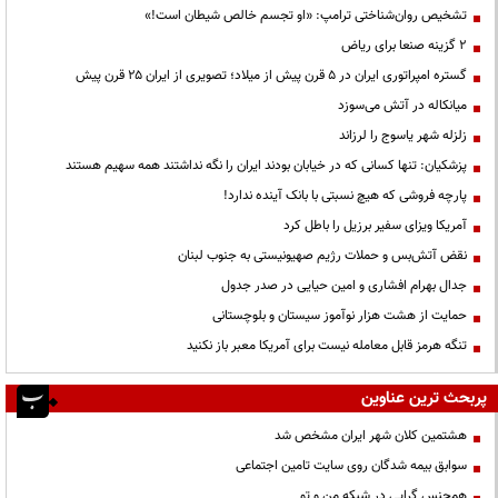
تشخیص روان‌شناختی ترامپ: «او تجسم خالص شیطان است!»
۲ گزینه صنعا برای ریاض
گستره امپراتوری ایران در ۵ قرن پیش از میلاد؛ تصویری از ایران ۲۵ قرن پیش
میانکاله در آتش می‌سوزد
زلزله شهر یاسوج را لرزاند
پزشکیان: تنها کسانی که در خیابان بودند ایران را نگه نداشتند همه سهیم هستند
پارچه فروشی که هیچ نسبتی با بانک آینده ندارد!
آمریکا ویزای سفیر برزیل را باطل کرد
نقض آتش‌بس و حملات رژیم صهیونیستی به جنوب لبنان
جدال بهرام افشاری و امین حیایی در صدر جدول
حمایت از هشت هزار نوآموز سیستان و بلوچستانی
تنگه هرمز قابل معامله نیست برای آمریکا معبر باز نکنید
پربحث ترین عناوین
هشتمین کلان شهر ایران مشخص شد
سوابق بیمه شدگان روی سایت تامین اجتماعی
همجنس گرایی در شبکه من و تو