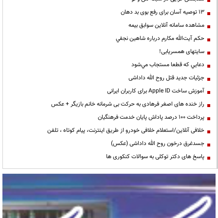
13 توصیه آسان برای رفع بوی بد دهان
مشاهده سامانه آنلاين سوابق بیمه
حكم آيت‌الله مكارم درباره شاهين نجفي
سایتهای همسریابی!
دعايي كه قطعا مستجاب مي‌شود
جزئیات جدید قتل روح الله داداشی
آموزش ساخت Apple ID برای کاربران ایرانی
راز خنده های اصغر فرهادی به حرکت بی شرمانه خانم بازیگر + عکس
پرداخت ۱۰۰ درصد پاداش پایان خدمت فرهنگیان
خلافی آنلاین/استعلام خلافی خودرو از طریق اینترنت، پیام کوتاه ، تلفن
جسدغرق درخون روح الله داداشی (عکس)
پاسخ های دکتر توکلی به سوالات کنکوری ها