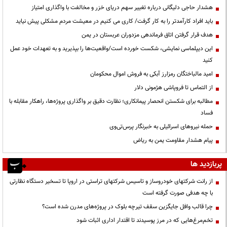
هشدار حاجی دلیگانی درباره تغییر سهم دریای خزر و مخالفت با واگذاری امتیاز
باید افراد کارآمدتر را به کار گرفت/ کاری می کنیم در معیشت مردم مشکلی پیش نیاید
هدف قرار گرفتن اتاق‌ فرماندهی مزدوران عربستان در یمن
این دیپلماسی نمایشی، شکست خورده است/واقعیت‌ها را بپذیرید و به تعهدات خود عمل
کنید
امید مالباختگان رمزارز آبکی به فروش اموال محکومان
از التماس تا فروپاشی هژمونی دلار
مطالبه برای شکستن انحصار پیمانکاری؛ نظارت دقیق بر واگذاری پروژه‌ها، راهکار مقابله با
فساد
حمله نیروهای اسرائیلی به خبرنگار پرس‌تی‌وی
پیام هشدار مقاومت یمن به ریاض
پربازدید ها
از رانت‌ شرکتهای خودروساز و تاسیس شرکتهای تراستی در اروپا تا تسخیر دستگاه نظارتی
با چه هدفی صورت گرفته است
چرا قالب وافل جایگزین سقف تیرچه بلوک در پروژه‌های مدرن شده است؟
تخم‌مرغ‌هایی که در مرز پوسیدند تا اقتدار اداری اثبات شود